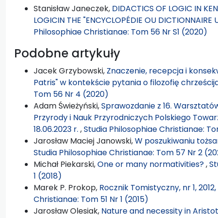
Stanisław Janeczek,
DIDACTICS OF LOGIC IN K
LOGICIN THE "ENCYCLOPÉDIE OU DICTIONNAIRE 
Philosophiae Christianae: Tom 56 Nr S1 (2020)
Podobne artykuły
Jacek Grzybowski,
Znaczenie, recepcja i konsekw
Patris" w kontekście pytania o filozofię chrześci
Tom 56 Nr 4 (2020)
Adam Świeżyński,
Sprawozdanie z 16. Warsztatów Fi
Przyrody i Nauk Przyrodniczych Polskiego Towarz
18.06.2023 r.
,
Studia Philosophiae Christianae: To
Jarosław Maciej Janowski,
W poszukiwaniu tożsam
Studia Philosophiae Christianae: Tom 57 Nr 2 (20
Michał Piekarski,
One or many normativities?
,
St
1 (2018)
Marek P. Prokop,
Rocznik Tomistyczny, nr 1, 2012
Christianae: Tom 51 Nr 1 (2015)
Jarosław Olesiak,
Nature and necessity in Aristot