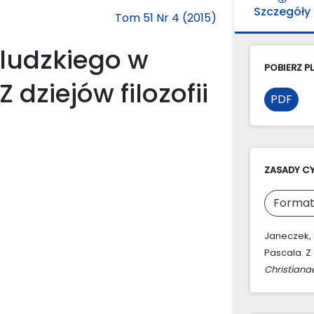
Szczegóły
Tom 51 Nr 4 (2015)
 ludzkiego w
POBIERZ PL
 dziejów filozofii
PDF
ZASADY C
Format
Janeczek, 
Pascala. Z
Christiana