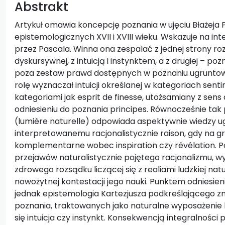
Abstrakt
Artykuł omawia koncepcję poznania w ujęciu Błażeja P
epistemologicznych XVII i XVIII wieku. Wskazuje na in
przez Pascala. Winna ona zespalać z jednej strony ro
dyskursywnej, z intuicją i instynktem, a z drugiej – p
poza zestaw prawd dostępnych w poznaniu ugruntowa
rolę wyznaczał intuicji określanej w kategoriach senti
kategoriami jak esprit de finesse, utożsamiany z sens d
odniesieniu do poznania principes. Równocześnie tak
(lumière naturelle) odpowiada aspektywnie wiedzy u
interpretowanemu racjonalistycznie raison, gdy na grun
komplementarne wobec inspiration czy révélation. P
przejawów naturalistycznie pojętego racjonalizmu, wyda
zdrowego rozsądku liczącej się z realiami ludzkiej nat
nowożytnej kontestacji jego nauki. Punktem odniesie
jednak epistemologia Kartezjusza podkreślającego 
poznania, traktowanych jako naturalne wyposażenie 
się intuicja czy instynkt. Konsekwencją integralności