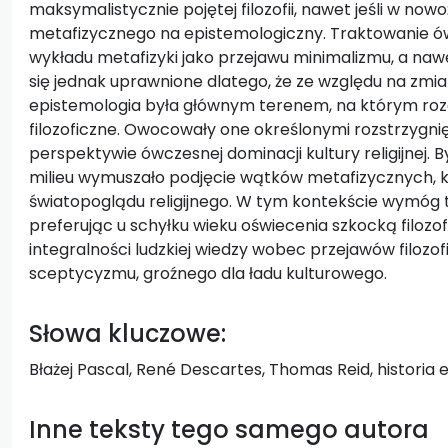
maksymalistycznie pojętej filozofii, nawet jeśli w now
metafizycznego na epistemologiczny. Traktowanie ó
wykładu metafizyki jako przejawu minimalizmu, a na
się jednak uprawnione dlatego, że ze względu na z
epistemologia była głównym terenem, na którym ro
filozoficzne. Owocowały one określonymi rozstrzygn
perspektywie ówczesnej dominacji kultury religijnej. B
milieu wymuszało podjęcie wątków metafizycznych, 
światopoglądu religijnego. W tym kontekście wymóg 
preferując u schyłku wieku oświecenia szkocką filoz
integralności ludzkiej wiedzy wobec przejawów filoz
sceptycyzmu, groźnego dla ładu kulturowego.
Słowa kluczowe:
Błażej Pascal, René Descartes, Thomas Reid, historia ep
Inne teksty tego samego autora