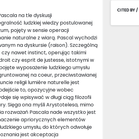
CITED BY /
ascala na tle dyskusji
tegralność ludzkiej wiedzy postulowanej
zum, pojęty w sensie operacji
oznanie naturalne z wiarą. Pascal wychodzi
nym na dyskursie (raison). Szczególną
r czy nawet instinct, operując takimi
roit czy esprit de justesse, istotnymi w
 pojęte wyposażenie ludzkiego umysłu
gruntowanej na coeur, przeciwstawianej
cie religii lumière naturelle jest
odejście to, opozycyjne wobec
je się wpisywać w długi ciąg filozofii
ury. Sięga ona myśli Arystotelesa, mimo
nia rozważań Pascala nade wszystko jest
znaczenie apriorycznych elementów
ludzkiego umysłu, do których odwołuje
 poznania jest akceptacja