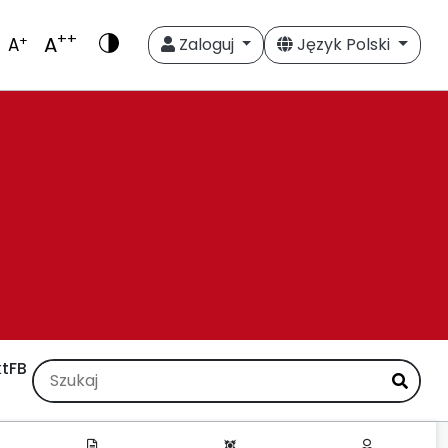
++
A
+
A
Zaloguj
Język Polski
t
FB