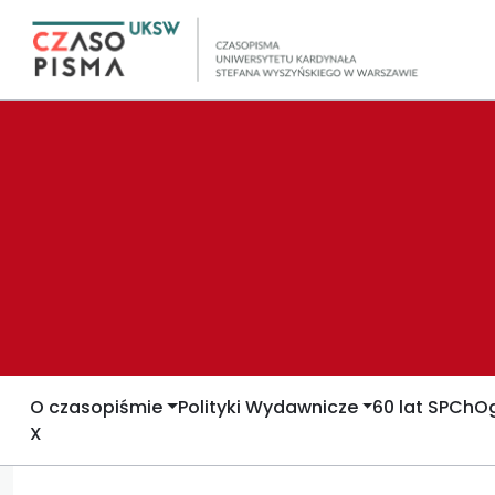
O czasopiśmie
Polityki Wydawnicze
60 lat SPCh
Og
X