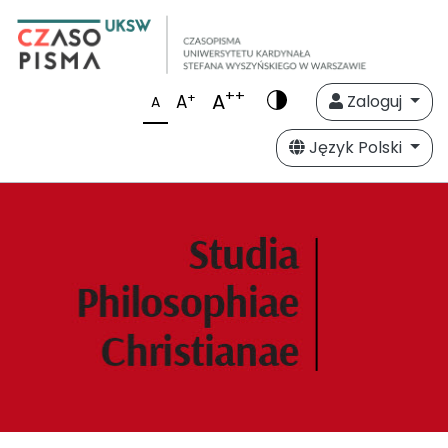
++
A
+
A
Zaloguj
A
Język Polski