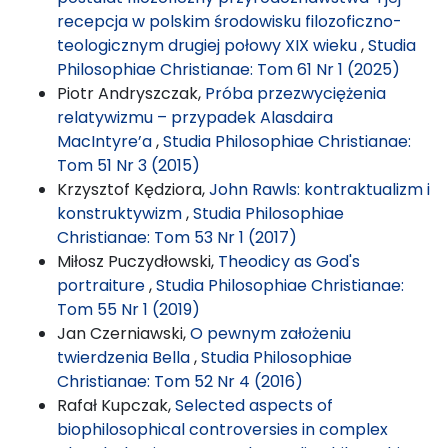
recepcja w polskim środowisku filozoficzno-
teologicznym drugiej połowy XIX wieku
,
Studia
Philosophiae Christianae: Tom 61 Nr 1 (2025)
Piotr Andryszczak,
Próba przezwyciężenia
relatywizmu – przypadek Alasdaira
MacIntyre’a
,
Studia Philosophiae Christianae:
Tom 51 Nr 3 (2015)
Krzysztof Kędziora,
John Rawls: kontraktualizm i
konstruktywizm
,
Studia Philosophiae
Christianae: Tom 53 Nr 1 (2017)
Miłosz Puczydłowski,
Theodicy as God's
portraiture
,
Studia Philosophiae Christianae:
Tom 55 Nr 1 (2019)
Jan Czerniawski,
O pewnym założeniu
twierdzenia Bella
,
Studia Philosophiae
Christianae: Tom 52 Nr 4 (2016)
Rafał Kupczak,
Selected aspects of
biophilosophical controversies in complex