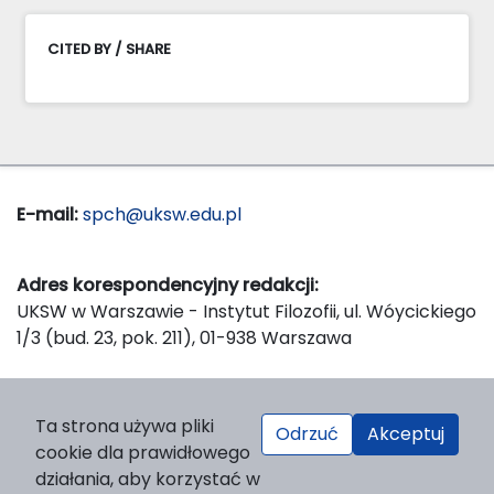
CITED BY / SHARE
E-mail:
spch@uksw.edu.pl
Adres korespondencyjny redakcji:
UKSW w Warszawie - Instytut Filozofii, ul. Wóycickiego
1/3 (bud. 23, pok. 211), 01-938 Warszawa
Wydawca:
Ta strona używa pliki
Odrzuć
Akceptuj
Wydawnictwo Naukowe UKSW, ul. Dewajtis 5, domek
cookie dla prawidłowego
nr 2, 01-815 Warszawa
działania, aby korzystać w
Strona WWW Wydawnictwa