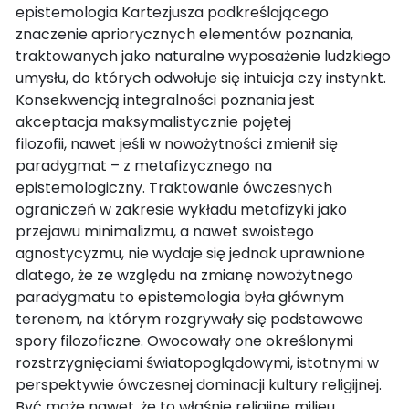
epistemologia Kartezjusza podkreślającego
znaczenie apriorycznych elementów poznania,
traktowanych jako naturalne wyposażenie ludzkiego
umysłu, do których odwołuje się intuicja czy instynkt.
Konsekwencją integralności poznania jest
akceptacja maksymalistycznie pojętej
filozofii, nawet jeśli w nowożytności zmienił się
paradygmat – z metafizycznego na
epistemologiczny. Traktowanie ówczesnych
ograniczeń w zakresie wykładu metafizyki jako
przejawu minimalizmu, a nawet swoistego
agnostycyzmu, nie wydaje się jednak uprawnione
dlatego, że ze względu na zmianę nowożytnego
paradygmatu to epistemologia była głównym
terenem, na którym rozgrywały się podstawowe
spory filozoficzne. Owocowały one określonymi
rozstrzygnięciami światopoglądowymi, istotnymi w
perspektywie ówczesnej dominacji kultury religijnej.
Być może nawet, że to właśnie religijne milieu