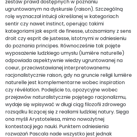
zestaw prawd dostępnych w poznaniu
ugruntowanym na dyskursie (raison). Szczególną
rolę wyznaczał intuicji określanej w kategoriach
sentir czy nawet instinct, operując takimi
kategoriami jak esprit de finesse, utożsamiany z sens
droit czy esprit de justesse, istotnymi w odniesieniu
do poznania principes. Równocześnie tak pojęte
wyposażenie ludzkiego umysłu (lumière naturelle)
odpowiada aspektywnie wiedzy ugruntowanej na
coeur, przeciwstawianej interpretowanemu
racjonalistycznie raison, gdy na gruncie religii lumière
naturelle jest komplementarne wobec inspiration
czy révélation. Podejście to, opozycyjne wobec
przejawów naturalistycznie pojętego racjonalizmu,
wydaje się wpisywać w długi ciąg filozofii zdrowego
rozsądku liczącej się z realiami ludzkiej natury. Sięga
ona myśli Arystotelesa, mimo nowożytnej
kontestacji jego nauki. Punktem odniesienia
rozważań Pascala nade wszystko jest jednak