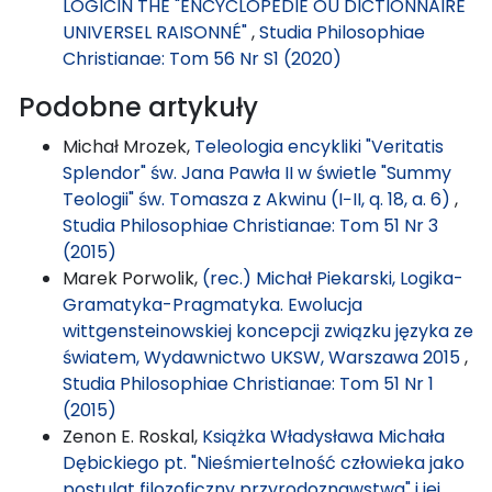
LOGICIN THE "ENCYCLOPÉDIE OU DICTIONNAIRE
UNIVERSEL RAISONNÉ"
,
Studia Philosophiae
Christianae: Tom 56 Nr S1 (2020)
Podobne artykuły
Michał Mrozek,
Teleologia encykliki "Veritatis
Splendor" św. Jana Pawła II w świetle "Summy
Teologii" św. Tomasza z Akwinu (I−II, q. 18, a. 6)
,
Studia Philosophiae Christianae: Tom 51 Nr 3
(2015)
Marek Porwolik,
(rec.) Michał Piekarski, Logika-
Gramatyka-Pragmatyka. Ewolucja
wittgensteinowskiej koncepcji związku języka ze
światem, Wydawnictwo UKSW, Warszawa 2015
,
Studia Philosophiae Christianae: Tom 51 Nr 1
(2015)
Zenon E. Roskal,
Książka Władysława Michała
Dębickiego pt. "Nieśmiertelność człowieka jako
postulat filozoficzny przyrodoznawstwa" i jej