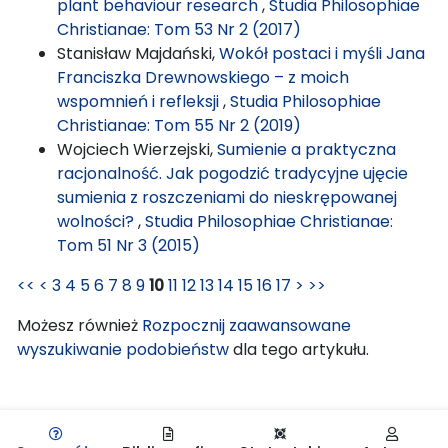
plant behaviour research
,
Studia Philosophiae
Christianae: Tom 53 Nr 2 (2017)
Stanisław Majdański,
Wokół postaci i myśli Jana
Franciszka Drewnowskiego – z moich
wspomnień i refleksji
,
Studia Philosophiae
Christianae: Tom 55 Nr 2 (2019)
Wojciech Wierzejski,
Sumienie a praktyczna
racjonalność. Jak pogodzić tradycyjne ujęcie
sumienia z roszczeniami do nieskrępowanej
wolności?
,
Studia Philosophiae Christianae:
Tom 51 Nr 3 (2015)
<<
<
3
4
5
6
7
8
9
10
11
12
13
14
15
16
17
>
>>
Możesz również
Rozpocznij zaawansowane
wyszukiwanie podobieństw
dla tego artykułu.