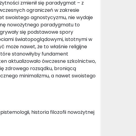
ożytności zmienił się paradygmat – z
wczesnych ograniczeń w zakresie
wet swoistego agnostycyzmu, nie wydaje
mianę nowożytnego paradygmatu to
zgrywały się podstawowe spory
ięciami światopoglądowymi, istotnymi w
yć może nawet, że to właśnie religijne
które stanowiłyby fundament
ten aktualizowało ówczesne szkolnictwo,
ofię zdrowego rozsądku, broniącą
oficznego minimalizmu, a nawet swoistego
istemologii, historia filozofii nowożytnej