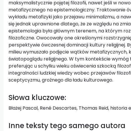
maksymalistycznie pojętej filozofii, nawet jeśli w now
metafizycznego na epistemologiczny. Traktowanie ó
wykładu metafizyki jako przejawu minimalizmu, a na
się jednak uprawnione dlatego, że ze względu na z
epistemologia była głównym terenem, na którym ro
filozoficzne. Owocowały one określonymi rozstrzygn
perspektywie ówczesnej dominacji kultury religijnej. B
milieu wymuszało podjęcie wątków metafizycznych, 
światopoglądu religijnego. W tym kontekście wymóg 
preferując u schyłku wieku oświecenia szkocką filoz
integralności ludzkiej wiedzy wobec przejawów filoz
sceptycyzmu, groźnego dla ładu kulturowego.
Słowa kluczowe:
Błażej Pascal, René Descartes, Thomas Reid, historia ep
Inne teksty tego samego autora