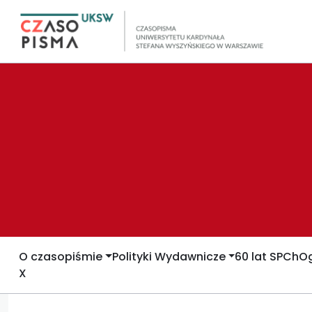
O czasopiśmie
Polityki Wydawnicze
60 lat SPCh
Og
X