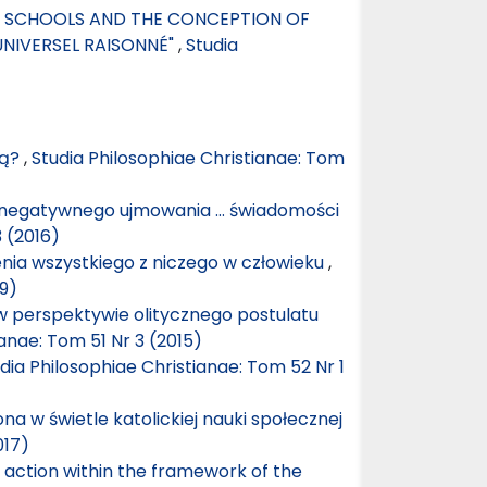
EN SCHOOLS AND THE CONCEPTION OF
UNIVERSEL RAISONNÉ"
,
Studia
cą?
,
Studia Philosophiae Christianae: Tom
negatywnego ujmowania … świadomości
3 (2016)
nia wszystkiego z niczego w człowieku
,
19)
perspektywie olitycznego postulatu
ianae: Tom 51 Nr 3 (2015)
dia Philosophiae Christianae: Tom 52 Nr 1
na w świetle katolickiej nauki społecznej
017)
e action within the framework of the