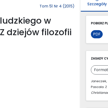
Szczegóły
Tom 51 Nr 4 (2015)
 ludzkiego w
POBIERZ PL
 dziejów filozofii
PDF
ZASADY C
Format
Janeczek, 
Pascala. Z
Christiana