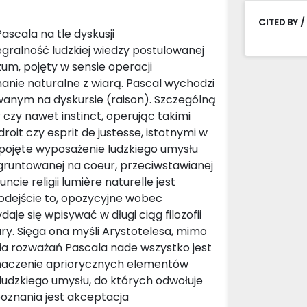
CITED BY /
ascala na tle dyskusji
tegralność ludzkiej wiedzy postulowanej
zum, pojęty w sensie operacji
oznanie naturalne z wiarą. Pascal wychodzi
nym na dyskursie (raison). Szczególną
r czy nawet instinct, operując takimi
roit czy esprit de justesse, istotnymi w
 pojęte wyposażenie ludzkiego umysłu
gruntowanej na coeur, przeciwstawianej
cie religii lumière naturelle jest
odejście to, opozycyjne wobec
je się wpisywać w długi ciąg filozofii
ury. Sięga ona myśli Arystotelesa, mimo
nia rozważań Pascala nade wszystko jest
znaczenie apriorycznych elementów
ludzkiego umysłu, do których odwołuje
 poznania jest akceptacja