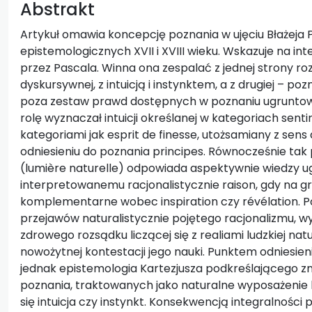
Abstrakt
Artykuł omawia koncepcję poznania w ujęciu Błażeja P
epistemologicznych XVII i XVIII wieku. Wskazuje na in
przez Pascala. Winna ona zespalać z jednej strony ro
dyskursywnej, z intuicją i instynktem, a z drugiej – p
poza zestaw prawd dostępnych w poznaniu ugruntowa
rolę wyznaczał intuicji określanej w kategoriach senti
kategoriami jak esprit de finesse, utożsamiany z sens d
odniesieniu do poznania principes. Równocześnie tak
(lumière naturelle) odpowiada aspektywnie wiedzy u
interpretowanemu racjonalistycznie raison, gdy na grun
komplementarne wobec inspiration czy révélation. P
przejawów naturalistycznie pojętego racjonalizmu, wyda
zdrowego rozsądku liczącej się z realiami ludzkiej nat
nowożytnej kontestacji jego nauki. Punktem odniesie
jednak epistemologia Kartezjusza podkreślającego 
poznania, traktowanych jako naturalne wyposażenie 
się intuicja czy instynkt. Konsekwencją integralności