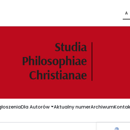
A
łoszenia
Dla Autorów
Aktualny numer
Archiwum
Kontak