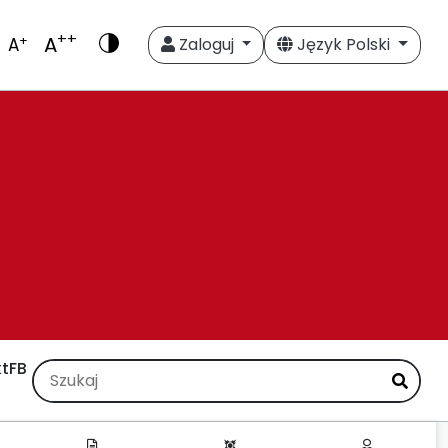
++
A
+
A
Zaloguj
Język Polski
t
FB