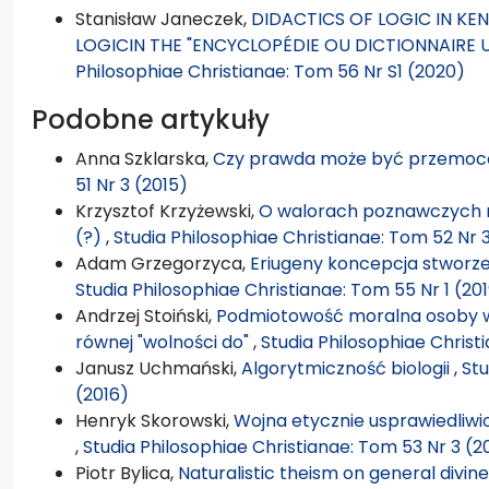
Stanisław Janeczek,
DIDACTICS OF LOGIC IN K
LOGICIN THE "ENCYCLOPÉDIE OU DICTIONNAIRE 
Philosophiae Christianae: Tom 56 Nr S1 (2020)
Podobne artykuły
Anna Szklarska,
Czy prawda może być przemo
51 Nr 3 (2015)
Krzysztof Krzyżewski,
O walorach poznawczych 
(?)
,
Studia Philosophiae Christianae: Tom 52 Nr 
Adam Grzegorzyca,
Eriugeny koncepcja stworze
Studia Philosophiae Christianae: Tom 55 Nr 1 (20
Andrzej Stoiński,
Podmiotowość moralna osoby w 
równej "wolności do"
,
Studia Philosophiae Christ
Janusz Uchmański,
Algorytmiczność biologii
,
Stu
(2016)
Henryk Skorowski,
Wojna etycznie usprawiedliwio
,
Studia Philosophiae Christianae: Tom 53 Nr 3 (2
Piotr Bylica,
Naturalistic theism on general divin