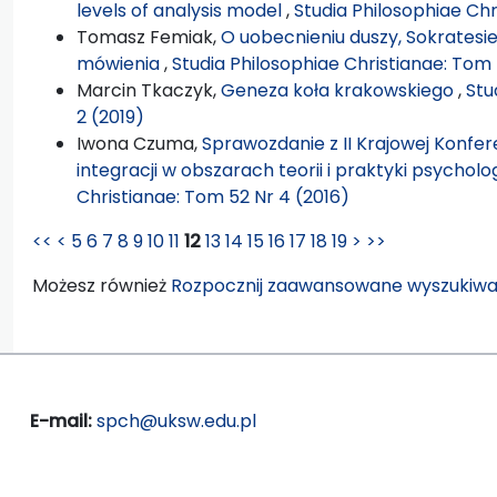
levels of analysis model
,
Studia Philosophiae Chr
Tomasz Femiak,
O uobecnieniu duszy, Sokrates
mówienia
,
Studia Philosophiae Christianae: Tom 
Marcin Tkaczyk,
Geneza koła krakowskiego
,
Stu
2 (2019)
Iwona Czuma,
Sprawozdanie z II Krajowej Konfere
integracji w obszarach teorii i praktyki psychologi
Christianae: Tom 52 Nr 4 (2016)
<<
<
5
6
7
8
9
10
11
12
13
14
15
16
17
18
19
>
>>
Możesz również
Rozpocznij zaawansowane wyszukiwa
E-mail:
spch@uksw.edu.pl