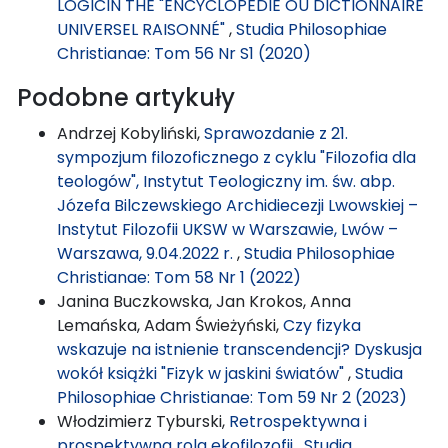
LOGICIN THE "ENCYCLOPÉDIE OU DICTIONNAIRE
UNIVERSEL RAISONNÉ"
,
Studia Philosophiae
Christianae: Tom 56 Nr S1 (2020)
Podobne artykuły
Andrzej Kobyliński,
Sprawozdanie z 21.
sympozjum filozoficznego z cyklu "Filozofia dla
teologów", Instytut Teologiczny im. św. abp.
Józefa Bilczewskiego Archidiecezji Lwowskiej –
Instytut Filozofii UKSW w Warszawie, Lwów –
Warszawa, 9.04.2022 r.
,
Studia Philosophiae
Christianae: Tom 58 Nr 1 (2022)
Janina Buczkowska, Jan Krokos, Anna
Lemańska, Adam Świeżyński,
Czy fizyka
wskazuje na istnienie transcendencji? Dyskusja
wokół książki "Fizyk w jaskini światów"
,
Studia
Philosophiae Christianae: Tom 59 Nr 2 (2023)
Włodzimierz Tyburski,
Retrospektywna i
prospektywna rola ekofilozofii
,
Studia