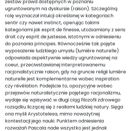
zestaw prawd dostępnych w poznaniu
ugruntowanym na dyskursie (raison). Szczególną
rolę wyznaczał intuicji określanej w kategoriach
sentir czy nawet instinct, operując takimi
kategoriami jak esprit de finesse, utożsamiany z sens
droit czy esprit de justesse, istotnymi w odniesieniu
do poznania principes. Równocześnie tak pojęte
wyposażenie ludzkiego umysłu (lumière naturelle)
odpowiada aspektywnie wiedzy ugruntowanej na
coeur, przeciwstawianej interpretowanemu
racjonalistycznie raison, gdy na gruncie religii lumière
naturelle jest komplementarne wobec inspiration
czy révélation. Podejście to, opozycyjne wobec
przejawów naturalistycznie pojętego racjonalizmu,
wydaje się wpisywać w długi ciąg filozofii zdrowego
rozsądku liczącej się z realiami ludzkiej natury. Sięga
ona myśli Arystotelesa, mimo nowożytnej
kontestacji jego nauki. Punktem odniesienia
rozważań Pascala nade wszystko jest jednak