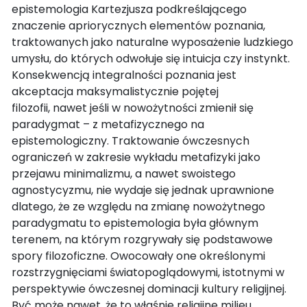
epistemologia Kartezjusza podkreślającego
znaczenie apriorycznych elementów poznania,
traktowanych jako naturalne wyposażenie ludzkiego
umysłu, do których odwołuje się intuicja czy instynkt.
Konsekwencją integralności poznania jest
akceptacja maksymalistycznie pojętej
filozofii, nawet jeśli w nowożytności zmienił się
paradygmat – z metafizycznego na
epistemologiczny. Traktowanie ówczesnych
ograniczeń w zakresie wykładu metafizyki jako
przejawu minimalizmu, a nawet swoistego
agnostycyzmu, nie wydaje się jednak uprawnione
dlatego, że ze względu na zmianę nowożytnego
paradygmatu to epistemologia była głównym
terenem, na którym rozgrywały się podstawowe
spory filozoficzne. Owocowały one określonymi
rozstrzygnięciami światopoglądowymi, istotnymi w
perspektywie ówczesnej dominacji kultury religijnej.
Być może nawet, że to właśnie religijne milieu