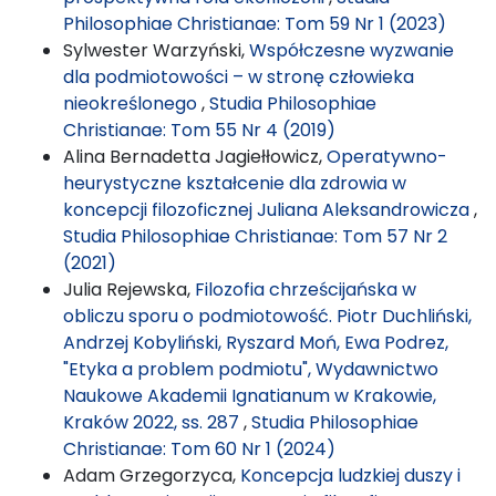
Philosophiae Christianae: Tom 59 Nr 1 (2023)
Sylwester Warzyński,
Współczesne wyzwanie
dla podmiotowości – w stronę człowieka
nieokreślonego
,
Studia Philosophiae
Christianae: Tom 55 Nr 4 (2019)
Alina Bernadetta Jagiełłowicz,
Operatywno-
heurystyczne kształcenie dla zdrowia w
koncepcji filozoficznej Juliana Aleksandrowicza
,
Studia Philosophiae Christianae: Tom 57 Nr 2
(2021)
Julia Rejewska,
Filozofia chrześcijańska w
obliczu sporu o podmiotowość. Piotr Duchliński,
Andrzej Kobyliński, Ryszard Moń, Ewa Podrez,
"Etyka a problem podmiotu", Wydawnictwo
Naukowe Akademii Ignatianum w Krakowie,
Kraków 2022, ss. 287
,
Studia Philosophiae
Christianae: Tom 60 Nr 1 (2024)
Adam Grzegorzyca,
Koncepcja ludzkiej duszy i