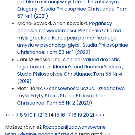
problem animacji w systemie filozoficznym
Eriugeny
,
Studia Philosophiae Christianae: Tom
57 Nr 1 (2021)
Michał Sawicki, Arian Kowalski,
Pogańscy
bogowie nieświadomości. Przed-filozoficzna
myśl grecka a koncepcja polimorficznego
umysłu w psychologii głębi
,
Studia Philosophiae
Christianae: Tom 58 Nr 1 (2022)
Janusz Wesserling,
A three-valued doxastic
logic based on Kleene’s and Bochvar’s ideas
,
Studia Philosophiae Christianae: Tom 55 Nr 4
(2019)
Piotr Janik,
O sensowności uczuć. Dziedzictwo
myśli Edyty Stein
,
Studia Philosophiae
Christianae: Tom 56 Nr 2 (2020)
<<
<
7
8
9
10
11
12
13
14
15
16
17
18
19
20
21
>
>>
Możesz również
Rozpocznij zaawansowane
wyszukiwanie podobieństw
dla tego artykułu.