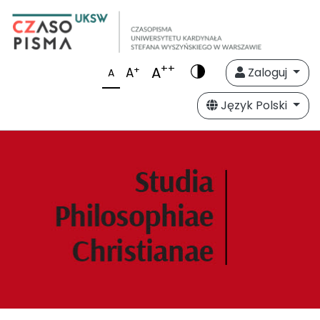
++
A
+
A
Zaloguj
A
Język Polski