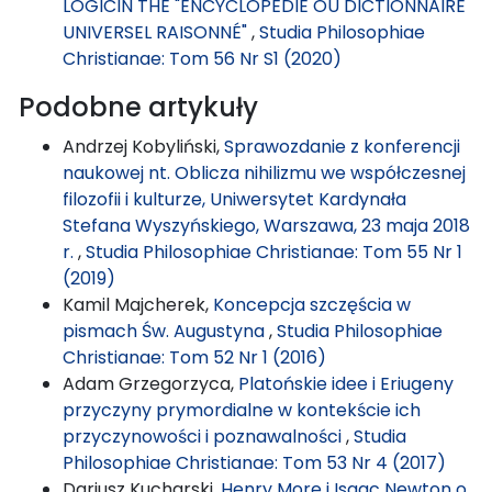
LOGICIN THE "ENCYCLOPÉDIE OU DICTIONNAIRE
UNIVERSEL RAISONNÉ"
,
Studia Philosophiae
Christianae: Tom 56 Nr S1 (2020)
Podobne artykuły
Andrzej Kobyliński,
Sprawozdanie z konferencji
naukowej nt. Oblicza nihilizmu we współczesnej
filozofii i kulturze, Uniwersytet Kardynała
Stefana Wyszyńskiego, Warszawa, 23 maja 2018
r.
,
Studia Philosophiae Christianae: Tom 55 Nr 1
(2019)
Kamil Majcherek,
Koncepcja szczęścia w
pismach Św. Augustyna
,
Studia Philosophiae
Christianae: Tom 52 Nr 1 (2016)
Adam Grzegorzyca,
Platońskie idee i Eriugeny
przyczyny prymordialne w kontekście ich
przyczynowości i poznawalności
,
Studia
Philosophiae Christianae: Tom 53 Nr 4 (2017)
Dariusz Kucharski,
Henry More i Isaac Newton o