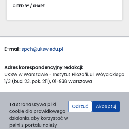
CITED BY / SHARE
E-mail:
spch@uksw.edu.pl
Adres korespondencyjny redakcji:
UKSW w Warszawie - Instytut Filozofii, ul. Wóycickiego
1/3 (bud. 23, pok. 211), 01-938 Warszawa
Wydawca:
Ta strona używa pliki
Odrzuć
Akceptuj
Wydawnictwo Naukowe UKSW, ul. Dewajtis 5, domek
cookie dla prawidłowego
nr 2, 01-815 Warszawa
działania, aby korzystać w
Strona WWW Wydawnictwa
pełni z portalu należy
e-mail:
wydawnictwo@uksw.edu.pl