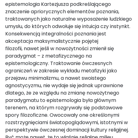
epistemologia Kartezjusza podkreślającego
znaczenie apriorycznych elementów poznania,
traktowanych jako naturalne wyposażenie ludzkiego
umysłu, do których odwołuje się intuicja czy instynkt.
Konsekwencją integralności poznania jest
akceptacja maksymalistycznie pojętej
filozofii, nawet jeśli w nowożytności zmienił się
paradygmat – z metafizycznego na
epistemologiczny. Traktowanie ówczesnych
ograniczeń w zakresie wykładu metafizyki jako
przejawu minimalizmu, a nawet swoistego
agnostycyzmu, nie wydaje się jednak uprawnione
dlatego, że ze względu na zmianę nowożytnego
paradygmatu to epistemologia była głównym
terenem, na którym rozgrywały się podstawowe
spory filozoficzne. Owocowały one określonymi
rozstrzygnięciami światopoglądowymi, istotnymi w
perspektywie ówczesnej dominacji kultury religijnej.
Być może nawet, że to właśnie religijne milieu