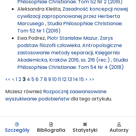
Philosophiae Christianae: Tom 52 Nr 2 (2016)
Aleksandra Kleśta,
Zasadność koncepcji nowej
cywilizacji zaproponowanej przez Herberta
Marcusego
,
Studia Philosophiae Christianae:
Tom 52 Nr 1 (2016)
Ewa Podrez,
Piotr Stanisław Mazur, Zarys
podstaw filozofii człowieka. Antropologiczne
zastosowanie metody separacji, Księgarnia
Akademicka, Kraków 2016, ss. 216 (rec.)
,
Studia
Philosophiae Christianae: Tom 54 Nr 4 (2018)
<<
<
1
2
3
4
5
6
7
8
9
10
11
12
13
14
15
>
>>
Możesz również
Rozpocznij zaawansowane
wyszukiwanie podobieństw
dla tego artykułu.
Szczegóły
Bibliografia
Statystyki
Autorzy