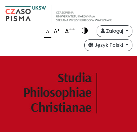
++
A
+
A
Zaloguj
A
Język Polski