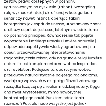
zestaw prawd dostępnych w poznaniu
ugruntowanym na dyskursie (raison). Szczególną
rolę wyznaczał intuicji określanej w kategoriach
sentir czy nawet instinct, operując takimi
kategoriami jak esprit de finesse, utożsamiany z sens
droit czy esprit de justesse, istotnymi w odniesieniu
do poznania principes. Równocześnie tak pojęte
wyposażenie ludzkiego umysłu (lumière naturelle)
odpowiada aspektywnie wiedzy ugruntowanej na
coeur, przeciwstawianej interpretowanemu
racjonalistycznie raison, gdy na gruncie religii lumière
naturelle jest komplementarne wobec inspiration
czy révélation. Podejście to, opozycyjne wobec
przejawów naturalistycznie pojętego racjonalizmu,
wydaje się wpisywać w długi ciąg filozofii zdrowego
rozsądku liczącej się z realiami ludzkiej natury. Sięga
ona myśli Arystotelesa, mimo nowożytnej
kontestacji jego nauki. Punktem odniesienia
rozważań Pascala nade wszystko jest jednak