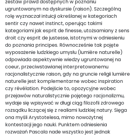
zestaw prawd dostępnych w poznaniu
ugruntowanym na dyskursie (raison). Szczególną
rolę wyznaczał intuicji określanej w kategoriach
sentir czy nawet instinct, operując takimi
kategoriami jak esprit de finesse, utożsamiany z sens
droit czy esprit de justesse, istotnymi w odniesieniu
do poznania principes. Równocześnie tak pojęte
wyposażenie ludzkiego umysłu (lumière naturelle)
odpowiada aspektywnie wiedzy ugruntowanej na
coeur, przeciwstawianej interpretowanemu
racjonalistycznie raison, gdy na gruncie religii lumière
naturelle jest komplementarne wobec inspiration
czy révélation. Podejście to, opozycyjne wobec
przejawów naturalistycznie pojętego racjonalizmu,
wydaje się wpisywać w długi ciąg filozofii zdrowego
rozsądku liczącej się z realiami ludzkiej natury. Sięga
ona myśli Arystotelesa, mimo nowożytnej
kontestacji jego nauki. Punktem odniesienia
rozważań Pascala nade wszystko jest jednak