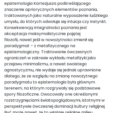
epistemologia Kartezjusza podkreślającego
znaczenie apriorycznych elementów poznania,
traktowanych jako naturalne wyposażenie ludzkiego
umysłu, do których odwołuje się intuicja czy instynkt.
Konsekwencją integralności poznania jest
akceptacja maksymalistycznie pojętej
filozofii, nawet jeśli w nowożytności zmienił się
paradygmat – z metafizycznego na
epistemologiczny. Traktowanie ówczesnych
ograniczeń w zakresie wykładu metafizyki jako
przejawu minimalizmu, a nawet swoistego
agnostycyzmu, nie wydaje się jednak uprawnione
dlatego, że ze względu na zmianę nowożytnego
paradygmatu to epistemologia była głównym
terenem, na którym rozgrywały się podstawowe
spory filozoficzne. Owocowały one określonymi
rozstrzygnięciami światopoglądowymi, istotnymi w
perspektywie ówczesnej dominacji kultury religijnej.
Być może nawet, że to właśnie religijne milieu