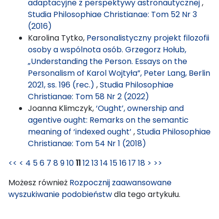
adaptacyjne z perspektywy astronautycznej
,
Studia Philosophiae Christianae: Tom 52 Nr 3
(2016)
Karolina Tytko,
Personalistyczny projekt filozofii
osoby a wspólnota osób. Grzegorz Hołub,
„Understanding the Person. Essays on the
Personalism of Karol Wojtyła”, Peter Lang, Berlin
2021, ss. 196 (rec.)
,
Studia Philosophiae
Christianae: Tom 58 Nr 2 (2022)
Joanna Klimczyk,
‘Ought’, ownership and
agentive ought: Remarks on the semantic
meaning of ‘indexed ought’
,
Studia Philosophiae
Christianae: Tom 54 Nr 1 (2018)
<<
<
4
5
6
7
8
9
10
11
12
13
14
15
16
17
18
>
>>
Możesz również
Rozpocznij zaawansowane
wyszukiwanie podobieństw
dla tego artykułu.