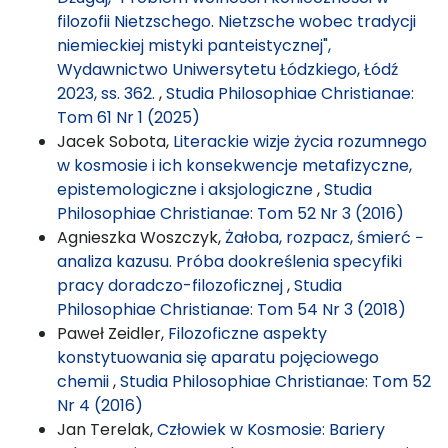
filozofii Nietzschego. Nietzsche wobec tradycji
niemieckiej mistyki panteistycznej",
Wydawnictwo Uniwersytetu Łódzkiego, Łódź
2023, ss. 362.
,
Studia Philosophiae Christianae:
Tom 61 Nr 1 (2025)
Jacek Sobota,
Literackie wizje życia rozumnego
w kosmosie i ich konsekwencje metafizyczne,
epistemologiczne i aksjologiczne
,
Studia
Philosophiae Christianae: Tom 52 Nr 3 (2016)
Agnieszka Woszczyk,
Żałoba, rozpacz, śmierć −
analiza kazusu. Próba dookreślenia specyfiki
pracy doradczo-filozoficznej
,
Studia
Philosophiae Christianae: Tom 54 Nr 3 (2018)
Paweł Zeidler,
Filozoficzne aspekty
konstytuowania się aparatu pojęciowego
chemii
,
Studia Philosophiae Christianae: Tom 52
Nr 4 (2016)
Jan Terelak,
Człowiek w Kosmosie: Bariery