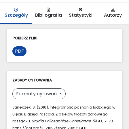
Szczegóły
Bibliografia
Statystyki
Autorzy
POBIERZ PLIKI
PDF
ZASADY CYTOWANIA
Formaty cytowań
Janeczek, S. (2016). Integralność poznania ludzkiego w
ujęciu Błażeja Pascala. Z dziejów filozofii zdrowego
rozsądku.
Studia Philosophiae Christianae
,
51
(4), 5–73.
https://doi.org/10.21697/spch.2015.51.4.01