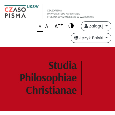
++
A
+
A
Zaloguj
A
Język Polski