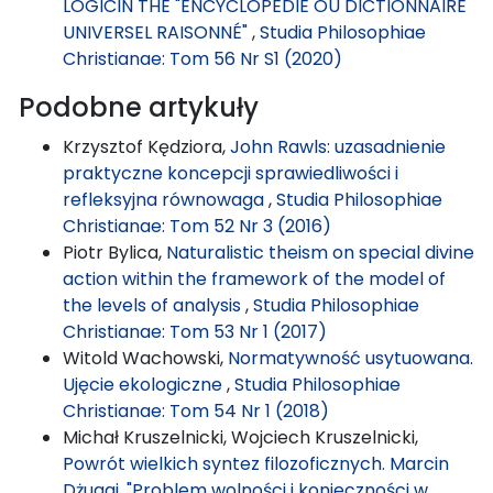
LOGICIN THE "ENCYCLOPÉDIE OU DICTIONNAIRE
UNIVERSEL RAISONNÉ"
,
Studia Philosophiae
Christianae: Tom 56 Nr S1 (2020)
Podobne artykuły
Krzysztof Kędziora,
John Rawls: uzasadnienie
praktyczne koncepcji sprawiedliwości i
refleksyjna równowaga
,
Studia Philosophiae
Christianae: Tom 52 Nr 3 (2016)
Piotr Bylica,
Naturalistic theism on special divine
action within the framework of the model of
the levels of analysis
,
Studia Philosophiae
Christianae: Tom 53 Nr 1 (2017)
Witold Wachowski,
Normatywność usytuowana.
Ujęcie ekologiczne
,
Studia Philosophiae
Christianae: Tom 54 Nr 1 (2018)
Michał Kruszelnicki, Wojciech Kruszelnicki,
Powrót wielkich syntez filozoficznych. Marcin
Dżugaj, "Problem wolności i konieczności w