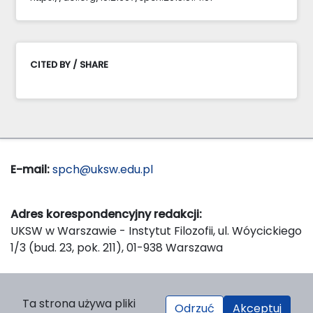
CITED BY / SHARE
E-mail:
spch@uksw.edu.pl
Adres korespondencyjny redakcji:
UKSW w Warszawie - Instytut Filozofii, ul. Wóycickiego
1/3 (bud. 23, pok. 211), 01-938 Warszawa
Wydawca:
Ta strona używa pliki
Odrzuć
Akceptuj
Wydawnictwo Naukowe UKSW, ul. Dewajtis 5, domek