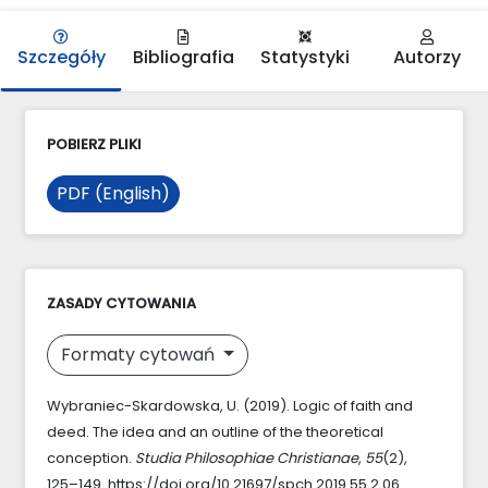
Szczegóły
Bibliografia
Statystyki
Autorzy
POBIERZ PLIKI
PDF (English)
ZASADY CYTOWANIA
Formaty cytowań
Wybraniec-Skardowska, U. (2019). Logic of faith and
deed. The idea and an outline of the theoretical
conception.
Studia Philosophiae Christianae
,
55
(2),
125–149. https://doi.org/10.21697/spch.2019.55.2.06