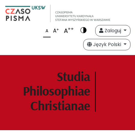
++
A
+
A
Zaloguj
A
Język Polski