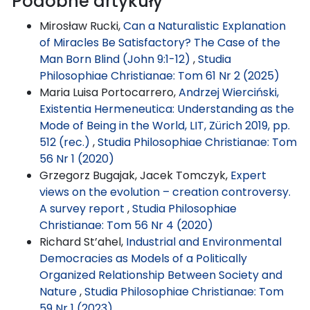
Podobne artykuły
Mirosław Rucki,
Can a Naturalistic Explanation
of Miracles Be Satisfactory? The Case of the
Man Born Blind (John 9:1-12)
,
Studia
Philosophiae Christianae: Tom 61 Nr 2 (2025)
Maria Luisa Portocarrero,
Andrzej Wierciński,
Existentia Hermeneutica: Understanding as the
Mode of Being in the World, LIT, Zürich 2019, pp.
512 (rec.)
,
Studia Philosophiae Christianae: Tom
56 Nr 1 (2020)
Grzegorz Bugajak, Jacek Tomczyk,
Expert
views on the evolution – creation controversy.
A survey report
,
Studia Philosophiae
Christianae: Tom 56 Nr 4 (2020)
Richard St’ahel,
Industrial and Environmental
Democracies as Models of a Politically
Organized Relationship Between Society and
Nature
,
Studia Philosophiae Christianae: Tom
59 Nr 1 (2023)