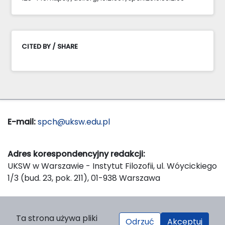
CITED BY / SHARE
E-mail:
spch@uksw.edu.pl
Adres korespondencyjny redakcji:
UKSW w Warszawie - Instytut Filozofii, ul. Wóycickiego
1/3 (bud. 23, pok. 211), 01-938 Warszawa
Wydawca:
Ta strona używa pliki
Odrzuć
Akceptuj
Wydawnictwo Naukowe UKSW, ul. Dewajtis 5, domek