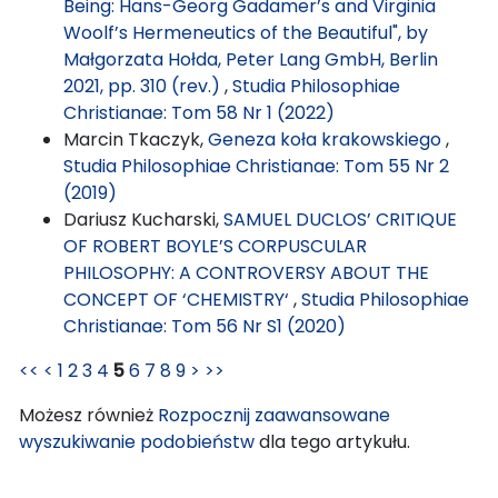
Being: Hans-Georg Gadamer’s and Virginia
Woolf’s Hermeneutics of the Beautiful", by
Małgorzata Hołda, Peter Lang GmbH, Berlin
2021, pp. 310 (rev.)
,
Studia Philosophiae
Christianae: Tom 58 Nr 1 (2022)
Marcin Tkaczyk,
Geneza koła krakowskiego
,
Studia Philosophiae Christianae: Tom 55 Nr 2
(2019)
Dariusz Kucharski,
SAMUEL DUCLOS’ CRITIQUE
OF ROBERT BOYLE’S CORPUSCULAR
PHILOSOPHY: A CONTROVERSY ABOUT THE
CONCEPT OF ‘CHEMISTRY‘
,
Studia Philosophiae
Christianae: Tom 56 Nr S1 (2020)
<<
<
1
2
3
4
5
6
7
8
9
>
>>
Możesz również
Rozpocznij zaawansowane
wyszukiwanie podobieństw
dla tego artykułu.