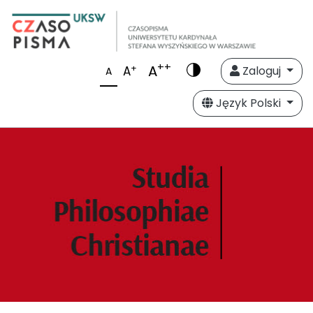
++
A
+
A
Zaloguj
A
Język Polski