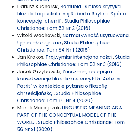
Dariusz Kucharski,
Samuela Duclosa krytyka
filozofii korpuskularnej Roberta Boyle’a. Spór o
koncepcję ‘chemii'
,
Studia Philosophiae
Christianae: Tom 52 Nr 2 (2016)
Witold Wachowski,
Normatywność usytuowana.
Ujęcie ekologiczne
,
Studia Philosophiae
Christianae: Tom 54 Nr 1 (2018)
Jan Krokos,
Trójwymiar intencjonalności
,
Studia
Philosophiae Christianae: Tom 52 Nr 3 (2016)
Jacek Grzybowski,
Znaczenie, recepcja i
konsekwencje filozoficzne encykliki "Aeterni
Patris" w kontekście pytania o filozofię
chrześcijańską
,
Studia Philosophiae
Christianae: Tom 56 Nr 4 (2020)
Marek Maciejczak,
LINGUISTIC MEANING AS A
PART OF THE CONCEPTUAL MODEL OF THE
WORLD
,
Studia Philosophiae Christianae: Tom
56 Nr S1 (2020)