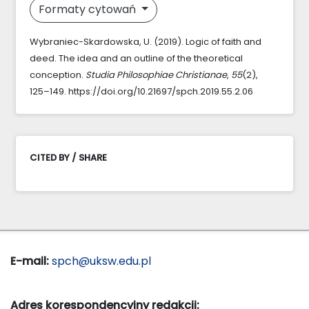
Formaty cytowań
Wybraniec-Skardowska, U. (2019). Logic of faith and
deed. The idea and an outline of the theoretical
conception.
Studia Philosophiae Christianae
,
55
(2),
125–149. https://doi.org/10.21697/spch.2019.55.2.06
CITED BY / SHARE
E-mail:
spch@uksw.edu.pl
Adres korespondencyjny redakcji: