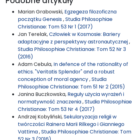
Podobne artykuły
Marian Grabowski,
Egzegeza filozoficzna
początku Genesis
,
Studia Philosophiae
Christianae: Tom 53 Nr 1 (2017)
Jan Terelak,
Człowiek w Kosmosie: Bariery
adaptacyjne z perspektywy astronautycznej
,
Studia Philosophiae Christianae: Tom 52 Nr 3
(2016)
Adam Cebula,
In defence of the rationality of
ethics. "Veritatis Splendor" and a robust
conception of moral agency
,
Studia
Philosophiae Christianae: Tom 51 Nr 2 (2015)
Janina Buczkowska,
Reguły użycia wyrażeń i
normatywność znaczenia
,
Studia Philosophiae
Christianae: Tom 53 Nr 4 (2017)
Andrzej Kobyliński,
Sekularyzacja religii w
twórczości Rainera Marii Rilkego i Gianniego
Vattima
,
Studia Philosophiae Christianae: Tom
52 Nr 3 (2016)