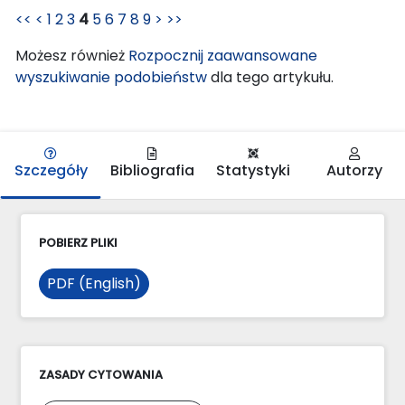
<<
<
1
2
3
4
5
6
7
8
9
>
>>
Możesz również
Rozpocznij zaawansowane
wyszukiwanie podobieństw
dla tego artykułu.
Szczegóły
Bibliografia
Statystyki
Autorzy
POBIERZ PLIKI
PDF (English)
ZASADY CYTOWANIA