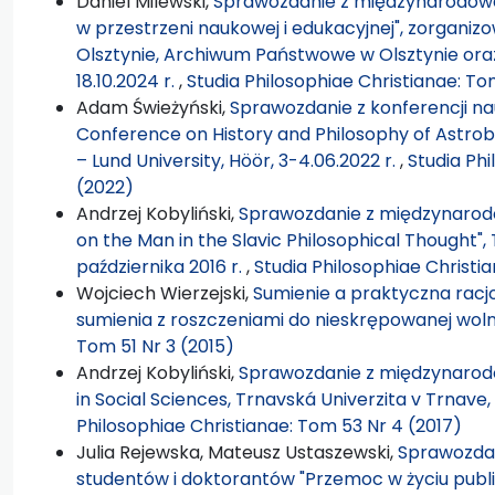
Daniel Milewski,
Sprawozdanie z międzynarodowe
w przestrzeni naukowej i edukacyjnej", zorganizo
Olsztynie, Archiwum Państwowe w Olsztynie oraz 
18.10.2024 r.
,
Studia Philosophiae Christianae: Tom
Adam Świeżyński,
Sprawozdanie z konferencji na
Conference on History and Philosophy of Astrobi
– Lund University, Höör, 3-4.06.2022 r.
,
Studia Phi
(2022)
Andrzej Kobyliński,
Sprawozdanie z międzynarodo
on the Man in the Slavic Philosophical Thought",
października 2016 r.
,
Studia Philosophiae Christi
Wojciech Wierzejski,
Sumienie a praktyczna racjo
sumienia z roszczeniami do nieskrępowanej wol
Tom 51 Nr 3 (2015)
Andrzej Kobyliński,
Sprawozdanie z międzynarodo
in Social Sciences, Trnavská Univerzita v Trnave
Philosophiae Christianae: Tom 53 Nr 4 (2017)
Julia Rejewska, Mateusz Ustaszewski,
Sprawozdan
studentów i doktorantów "Przemoc w życiu publi