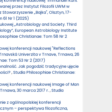
j konferencji naukowej "Immanuel Kant
wanej przez Instytut Filozofii UWM w
Stowarzyszenie „Bajka", Olsztyn, 17-
 61 Nr 1 (2025)
ukowej „Astrobiology and Society. Third
ology”, European Astrobiology Institute
losophiae Christianae: Tom 58 Nr 2
wej konferencji naukowej "Reflections
 Trnavská Univerzita v Trnave, Trnawa, 26
anae: Tom 53 Nr 2 (2017)
nalność. Jak pogodzić tradycyjne ujęcie
ności?
,
Studia Philosophiae Christianae:
wej konferencji naukowej Image of Man
, Trnawa, 30 marca 2017 r.
,
Studia
ie z ogólnopolskiej konferencji
cznym – perspektywa filozoficzna,