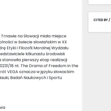
CITED BY /
 Trnawie na Słowacji miała miejsce
ności w świecie słowiańskim w XX
Etyki i Filozofii Moralnej Wydziału
rzedstawiciele kilkunastu środowisk
a stanowiła pierwszy etap realizacji
31/18 nt. The Drama of Freedom in the
Skrót VEGA oznacza w języku słowackim
auki, Badań Naukowych i Sportu
owa