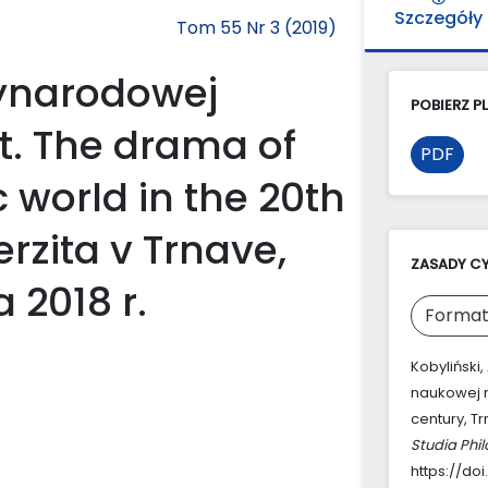
Szczegóły
Tom 55 Nr 3 (2019)
ynarodowej
POBIERZ PL
t. The drama of
PDF
 world in the 20th
rzita v Trnave,
ZASADY C
 2018 r.
Format
Kobyliński
naukowej n
century, Tr
Studia Phi
https://doi