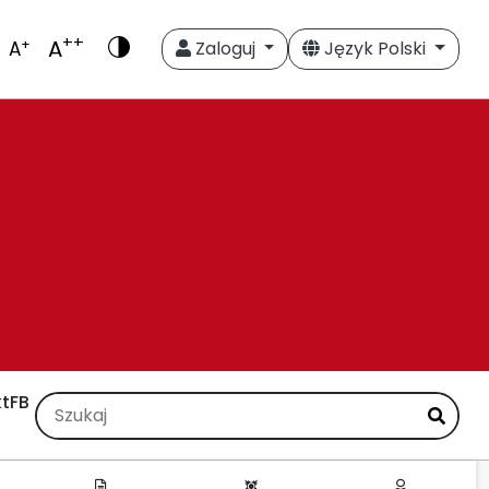
++
A
+
A
Zaloguj
Język Polski
t
FB