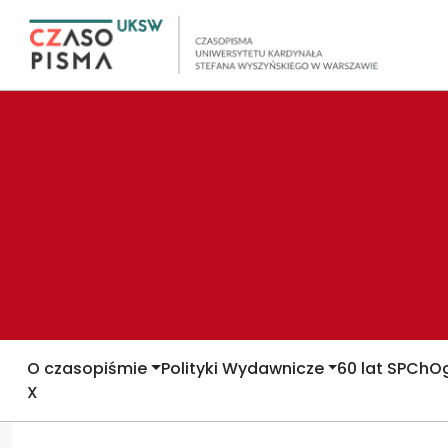
O czasopiśmie
Polityki Wydawnicze
60 lat SPCh
Og
X