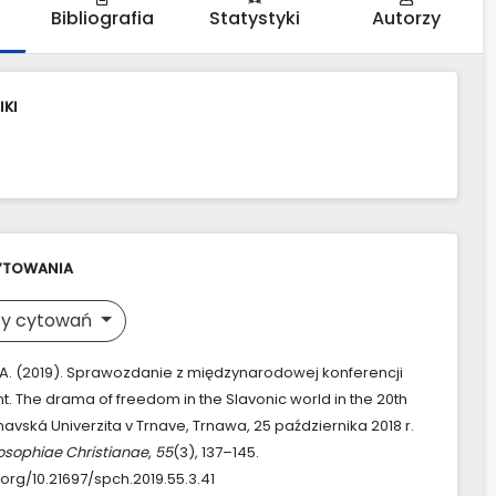
Bibliografia
Statystyki
Autorzy
IKI
YTOWANIA
y cytowań
, A. (2019). Sprawozdanie z międzynarodowej konferencji
t. The drama of freedom in the Slavonic world in the 20th
navská Univerzita v Trnave, Trnawa, 25 października 2018 r.
losophiae Christianae
,
55
(3), 137–145.
.org/10.21697/spch.2019.55.3.41