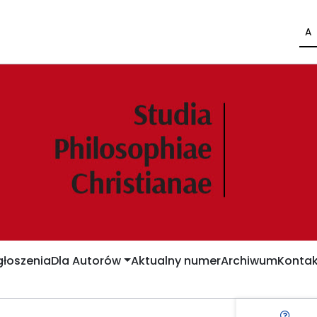
A
łoszenia
Dla Autorów
Aktualny numer
Archiwum
Kontak