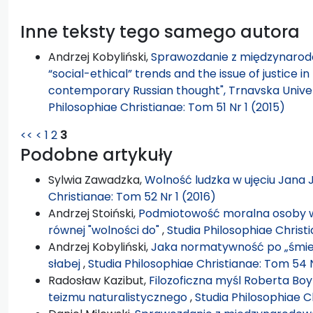
Inne teksty tego samego autora
Andrzej Kobyliński,
Sprawozdanie z międzynarodo
“social-ethical” trends and the issue of justice i
contemporary Russian thought", Trnavska Univer
Philosophiae Christianae: Tom 51 Nr 1 (2015)
<<
<
1
2
3
Podobne artykuły
Sylwia Zawadzka,
Wolność ludzka w ujęciu Jana
Christianae: Tom 52 Nr 1 (2016)
Andrzej Stoiński,
Podmiotowość moralna osoby w 
równej "wolności do"
,
Studia Philosophiae Christ
Andrzej Kobyliński,
Jaka normatywność po „śmier
słabej
,
Studia Philosophiae Christianae: Tom 54 
Radosław Kazibut,
Filozoficzna myśl Roberta Boy
teizmu naturalistycznego
,
Studia Philosophiae C