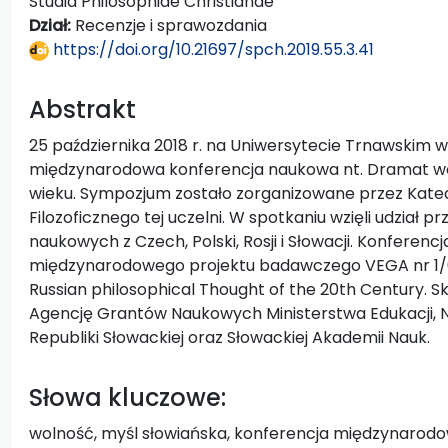
Studia Philosophiae Christianae
Dział:
Recenzje i sprawozdania
https://doi.org/10.21697/spch.2019.55.3.41
Abstrakt
25 października 2018 r. na Uniwersytecie Trnawskim w
międzynarodowa konferencja naukowa nt. Dramat wol
wieku. Sympozjum zostało zorganizowane przez Katedrę 
Filozoficznego tej uczelni. W spotkaniu wzięli udział p
naukowych z Czech, Polski, Rosji i Słowacji. Konferencj
międzynarodowego projektu badawczego VEGA nr 1/02
Russian philosophical Thought of the 20th Century. 
Agencję Grantów Naukowych Ministerstwa Edukacji, N
Republiki Słowackiej oraz Słowackiej Akademii Nauk.
Słowa kluczowe:
wolność, myśl słowiańska, konferencja międzynarod