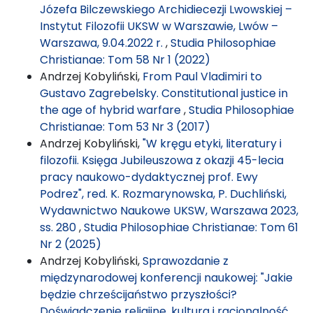
Józefa Bilczewskiego Archidiecezji Lwowskiej –
Instytut Filozofii UKSW w Warszawie, Lwów –
Warszawa, 9.04.2022 r.
,
Studia Philosophiae
Christianae: Tom 58 Nr 1 (2022)
Andrzej Kobyliński,
From Paul Vladimiri to
Gustavo Zagrebelsky. Constitutional justice in
the age of hybrid warfare
,
Studia Philosophiae
Christianae: Tom 53 Nr 3 (2017)
Andrzej Kobyliński,
"W kręgu etyki, literatury i
filozofii. Księga Jubileuszowa z okazji 45-lecia
pracy naukowo-dydaktycznej prof. Ewy
Podrez", red. K. Rozmarynowska, P. Duchliński,
Wydawnictwo Naukowe UKSW, Warszawa 2023,
ss. 280
,
Studia Philosophiae Christianae: Tom 61
Nr 2 (2025)
Andrzej Kobyliński,
Sprawozdanie z
międzynarodowej konferencji naukowej: "Jakie
będzie chrześcijaństwo przyszłości?
Doświadczenie religijne, kultura i racjonalność