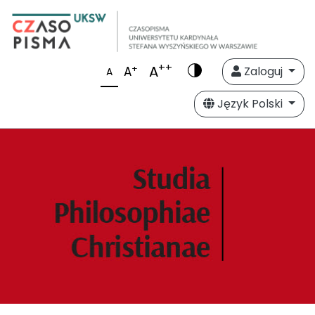
++
A
+
A
Zaloguj
A
Język Polski