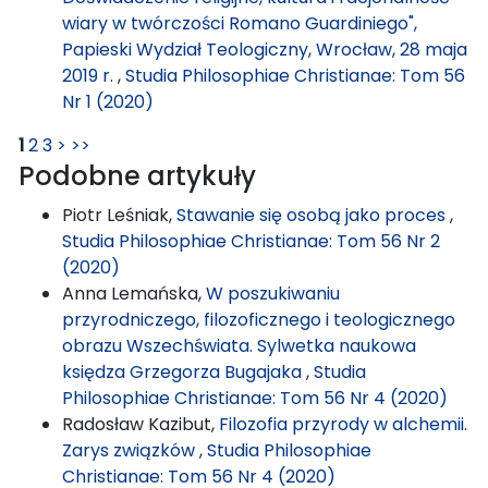
wiary w twórczości Romano Guardiniego",
Papieski Wydział Teologiczny, Wrocław, 28 maja
2019 r.
,
Studia Philosophiae Christianae: Tom 56
Nr 1 (2020)
1
2
3
>
>>
Podobne artykuły
Piotr Leśniak,
Stawanie się osobą jako proces
,
Studia Philosophiae Christianae: Tom 56 Nr 2
(2020)
Anna Lemańska,
W poszukiwaniu
przyrodniczego, filozoficznego i teologicznego
obrazu Wszechświata. Sylwetka naukowa
księdza Grzegorza Bugajaka
,
Studia
Philosophiae Christianae: Tom 56 Nr 4 (2020)
Radosław Kazibut,
Filozofia przyrody w alchemii.
Zarys związków
,
Studia Philosophiae
Christianae: Tom 56 Nr 4 (2020)