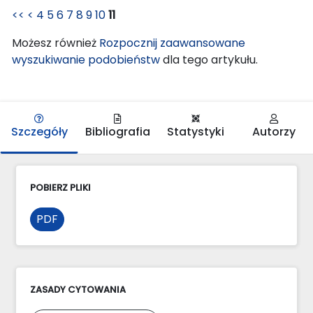
<<
<
4
5
6
7
8
9
10
11
Możesz również
Rozpocznij zaawansowane
wyszukiwanie podobieństw
dla tego artykułu.
Szczegóły
Bibliografia
Statystyki
Autorzy
POBIERZ PLIKI
PDF
ZASADY CYTOWANIA