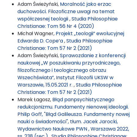
Adam Świeżyński,
Moralność jako erzac
duchowości. Filozoficzne uwagi na temat
współczesnej teologii
,
Studia Philosophiae
Christianae: Tom 56 Nr 4 (2020)
Michał Wagner,
Projekt „teologii” ewolucyjnej
Edwarda D. Cope’a
,
Studia Philosophiae
Christianae: Tom 57 Nr 2 (2021)
Adam Świeżyński,
Sprawozdanie z konferencji
naukowej „W poszukiwaniu przyrodniczego,
filozoficznego i teologicznego obrazu
Wszechświata”, Instytut Filozofii UKSW w
Warszawie, 15.05.2021 r.
,
Studia Philosophiae
Christianae: Tom 57 Nr 2 (2021)
Marek Łagosz,
Błąd panpsychistycznego
redukcjonizmu. Fundamenty nienowej ideologii.
Philip Goff, "Błąd Galileusza. Fundamenty nowej
nauki o świadomości", tłum. Jacek Jarocki,
Wydawnictwo Naukowe PWN , Warszawa 2022,
ss. 238 (rec.)
,
Studia Philosophiae Christianae: