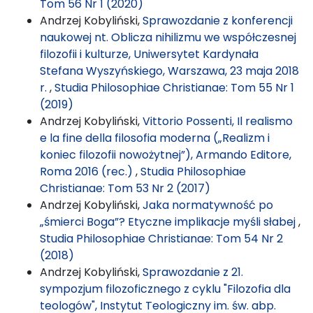
Tom 56 Nr 1 (2020)
Andrzej Kobyliński,
Sprawozdanie z konferencji
naukowej nt. Oblicza nihilizmu we współczesnej
filozofii i kulturze, Uniwersytet Kardynała
Stefana Wyszyńskiego, Warszawa, 23 maja 2018
r.
,
Studia Philosophiae Christianae: Tom 55 Nr 1
(2019)
Andrzej Kobyliński,
Vittorio Possenti, Il realismo
e la fine della filosofia moderna („Realizm i
koniec filozofii nowożytnej”), Armando Editore,
Roma 2016 (rec.)
,
Studia Philosophiae
Christianae: Tom 53 Nr 2 (2017)
Andrzej Kobyliński,
Jaka normatywność po
„śmierci Boga”? Etyczne implikacje myśli słabej
,
Studia Philosophiae Christianae: Tom 54 Nr 2
(2018)
Andrzej Kobyliński,
Sprawozdanie z 21.
sympozjum filozoficznego z cyklu "Filozofia dla
teologów", Instytut Teologiczny im. św. abp.