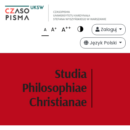
++
A
+
A
Zaloguj
A
Język Polski