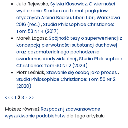
Julia Rejewska,
Sylwia Kłosowicz, O wierności
wydarzeniu. Studium na temat poglądów
etycznych Alaina Badiou, Liberi Libri, Warszawa
2016 (rec.)
,
Studia Philosophiae Christianae:
Tom 53 Nr 4 (2017)
Marek Łagosz,
Spójność tezy o superweniencji z
koncepcją pierwotności substancji duchowej
oraz pozamaterialnego pochodzenia
świadomości indywidualnej
,
Studia Philosophiae
Christianae: Tom 60 Nr 2 (2024)
Piotr Leśniak,
Stawanie się osobą jako proces
,
Studia Philosophiae Christianae: Tom 56 Nr 2
(2020)
<<
<
1
2
3
>
>>
Możesz również
Rozpocznij zaawansowane
wyszukiwanie podobieństw
dla tego artykułu.