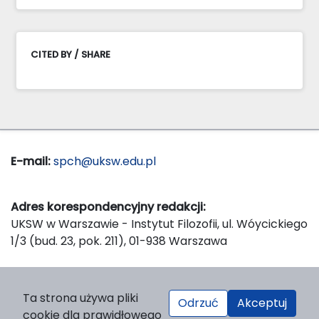
CITED BY / SHARE
E-mail:
spch@uksw.edu.pl
Adres korespondencyjny redakcji:
UKSW w Warszawie - Instytut Filozofii, ul. Wóycickiego
1/3 (bud. 23, pok. 211), 01-938 Warszawa
Wydawca:
Ta strona używa pliki
Odrzuć
Akceptuj
Wydawnictwo Naukowe UKSW, ul. Dewajtis 5, domek
cookie dla prawidłowego