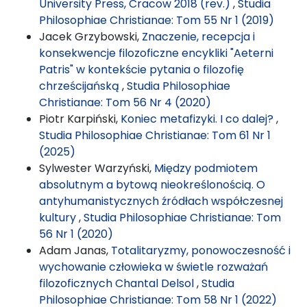
University Press, Cracow 2018 (rev.)
,
Studia
Philosophiae Christianae: Tom 55 Nr 1 (2019)
Jacek Grzybowski,
Znaczenie, recepcja i
konsekwencje filozoficzne encykliki "Aeterni
Patris" w kontekście pytania o filozofię
chrześcijańską
,
Studia Philosophiae
Christianae: Tom 56 Nr 4 (2020)
Piotr Karpiński,
Koniec metafizyki. I co dalej?
,
Studia Philosophiae Christianae: Tom 61 Nr 1
(2025)
Sylwester Warzyński,
Między podmiotem
absolutnym a bytową nieokreślonością. O
antyhumanistycznych źródłach współczesnej
kultury
,
Studia Philosophiae Christianae: Tom
56 Nr 1 (2020)
Adam Janas,
Totalitaryzmy, ponowoczesność i
wychowanie człowieka w świetle rozważań
filozoficznych Chantal Delsol
,
Studia
Philosophiae Christianae: Tom 58 Nr 1 (2022)