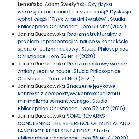
Lemańska, Adam Świeżyński,
Czy fizyka
wskazuje na istnienie transcendencji? Dyskusja
wokół książki "Fizyk w jaskini światów"
,
Studia
Philosophiae Christianae: Tom 59 Nr 2 (2023)
Janina Buczkowska,
Realizm strukturalny a
problem reprezentacji w nauce w kontekście
sporu o realizm naukowy
,
Studia Philosophiae
Christianae: Tom 56 Nr 4 (2020)
Janina Buczkowska,
Realizm naukowy wobec
zmiany teorii w nauce
,
Studia Philosophiae
Christianae: Tom 56 Nr 3 (2020)
Janina Buczkowska,
Znaczenie językowe i
kontekst z perspektywy kontekstualizmu i
minimalizmu semantycznego
,
Studia
Philosophiae Christianae: Tom 52 Nr 2 (2016)
Janina Buczkowska,
SOME REMARKS
CONCERNING THE REFERENCE OF MENTAL AND
LANGUAGE REPRESENTATIONS
,
Studia
Philosophiae Christianae: Tom 56 Nr S1 (2020)