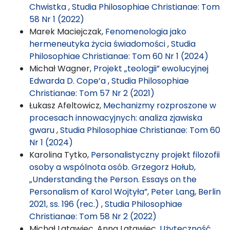
Chwistka
,
Studia Philosophiae Christianae: Tom
58 Nr 1 (2022)
Marek Maciejczak,
Fenomenologia jako
hermeneutyka życia świadomości
,
Studia
Philosophiae Christianae: Tom 60 Nr 1 (2024)
Michał Wagner,
Projekt „teologii” ewolucyjnej
Edwarda D. Cope’a
,
Studia Philosophiae
Christianae: Tom 57 Nr 2 (2021)
Łukasz Afeltowicz,
Mechanizmy rozproszone w
procesach innowacyjnych: analiza zjawiska
gwaru
,
Studia Philosophiae Christianae: Tom 60
Nr 1 (2024)
Karolina Tytko,
Personalistyczny projekt filozofii
osoby a wspólnota osób. Grzegorz Hołub,
„Understanding the Person. Essays on the
Personalism of Karol Wojtyła”, Peter Lang, Berlin
2021, ss. 196 (rec.)
,
Studia Philosophiae
Christianae: Tom 58 Nr 2 (2022)
Michał Latawiec, Anna Latawiec,
Użyteczność