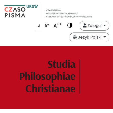
++
A
+
A
Zaloguj
A
Język Polski