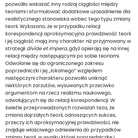
pozwoliło wskazać inny rodzaj ciągłości między
teoriami i sformułować dodatkowe uzasadnienie dla
realistycznego stanowiska wobec tego typu zmiany
teorii. Wykazano, że w przypadku relacji
korespondencji aproksymacyjna prawdziwość teorii
i jej ciągłość mają inny charakter niż przyjmowany w
strategii
divide et impera
, gdyż opierają się na innej
relacji między następującymi po sobie teoriami.
Odwołanie się do ograniczonego zakresu
poprzedniczki i jej „lokalnego” względem
następczyni charakteru pozwoliło uniknąć
niektórych zarzutów, wysuwanych przeciwko
argumentom na rzecz realizmu naukowego,
odwołujących się do relacji korespondencji. W
świetle przeprowadzonych rozważań teza, że
zmiana dojrzałych teorii, odnoszących sukces,
przeczy ich aproksymacyjnej prawdziwości, nie
znajduje właściwego odniesienia do przypadków
zmiany teorii, w wyniku której poprzedniczkę i