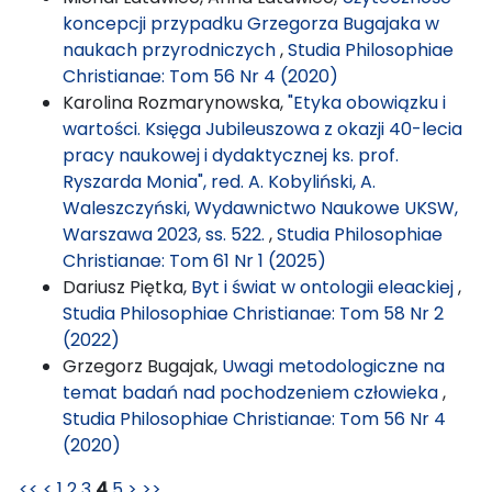
koncepcji przypadku Grzegorza Bugajaka w
naukach przyrodniczych
,
Studia Philosophiae
Christianae: Tom 56 Nr 4 (2020)
Karolina Rozmarynowska,
"Etyka obowiązku i
wartości. Księga Jubileuszowa z okazji 40-lecia
pracy naukowej i dydaktycznej ks. prof.
Ryszarda Monia", red. A. Kobyliński, A.
Waleszczyński, Wydawnictwo Naukowe UKSW,
Warszawa 2023, ss. 522.
,
Studia Philosophiae
Christianae: Tom 61 Nr 1 (2025)
Dariusz Piętka,
Byt i świat w ontologii eleackiej
,
Studia Philosophiae Christianae: Tom 58 Nr 2
(2022)
Grzegorz Bugajak,
Uwagi metodologiczne na
temat badań nad pochodzeniem człowieka
,
Studia Philosophiae Christianae: Tom 56 Nr 4
(2020)
<<
<
1
2
3
4
5
>
>>