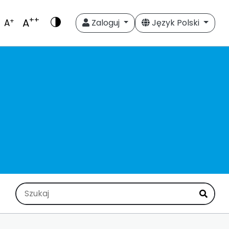
++
A
+
A
Zaloguj
Język Polski