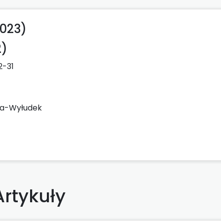
2023)
2)
2-31
ka-Wyłudek
Artykuły