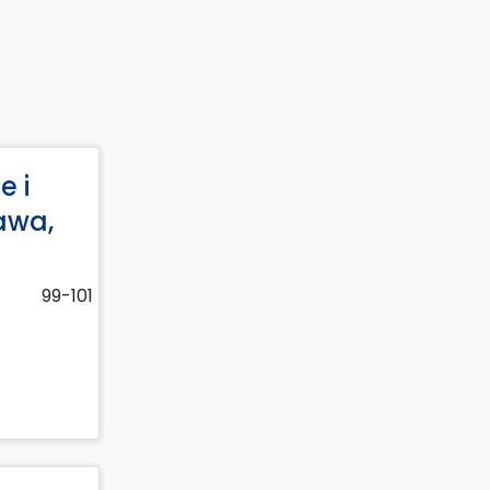
e i
awa,
99-101