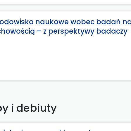
 Środowisko naukowe wobec badań n
chowością – z perspektywy badaczy
y i debiuty