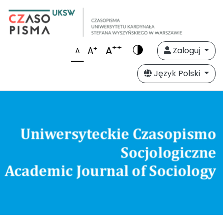
++
A
+
A
Zaloguj
A
Język Polski