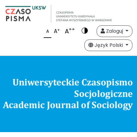
++
A
+
A
Zaloguj
A
Język Polski