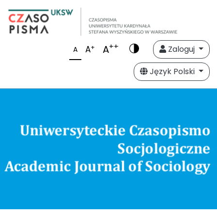
++
A
+
A
Zaloguj
A
Język Polski