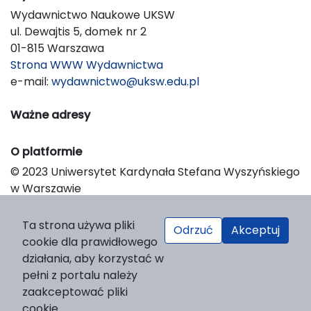
Wydawnictwo Naukowe UKSW
ul. Dewajtis 5, domek nr 2
01-815 Warszawa
Strona WWW Wydawnictwa
e-mail:
wydawnictwo@uksw.edu.pl
Ważne adresy
O platformie
© 2023 Uniwersytet Kardynała Stefana Wyszyńskiego
w Warszawie
Support & Customization by LIBCOM
Platform & Workflow by OJS/PKP
Ta strona używa pliki
Odrzuć
Akceptuj
cookie dla prawidłowego
działania, aby korzystać w
pełni z portalu należy
zaakceptować pliki
cookie.