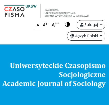
++
A
+
A
Zaloguj
A
Język Polski