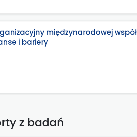
rganizacyjny międzynarodowej wspó
anse i bariery
rty z badań