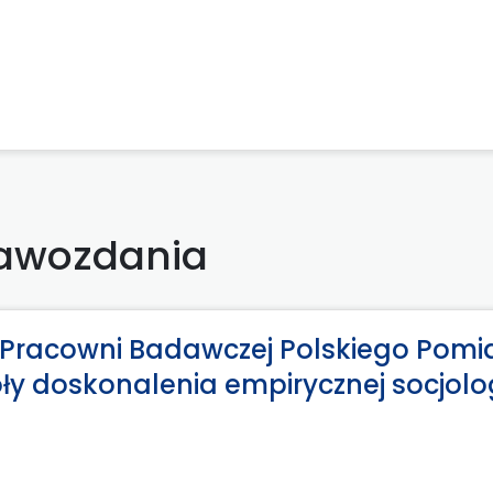
awozdania
łu Pracowni Badawczej Polskiego Pomi
ły doskonalenia empirycznej socjolog