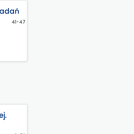
 badań
41-47
j.