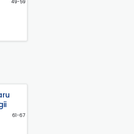
49-59
aru
ii
61-67