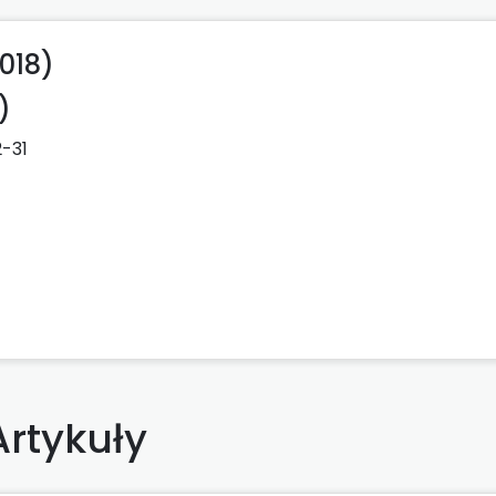
018)
)
2-31
Artykuły