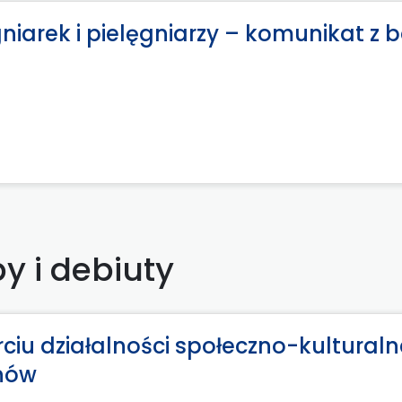
gniarek i pielęgniarzy – komunikat z
y i debiuty
iu działalności społeczno-kulturalne
nów