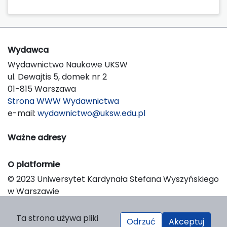
Wydawca
Wydawnictwo Naukowe UKSW
ul. Dewajtis 5, domek nr 2
01-815 Warszawa
Strona WWW Wydawnictwa
e-mail:
wydawnictwo@uksw.edu.pl
Ważne adresy
O platformie
© 2023 Uniwersytet Kardynała Stefana Wyszyńskiego
w Warszawie
Support & Customization by LIBCOM
Platform & Workflow by OJS/PKP
Ta strona używa pliki
Odrzuć
Akceptuj