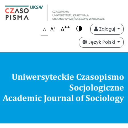
++
A
+
A
Zaloguj
A
Język Polski