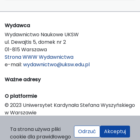
Wydawca
Wydawnictwo Naukowe UKSW
ul. Dewajtis 5, domek nr 2
01-815 Warszawa
Strona WWW Wydawnictwa
e-mail:
wydawnictwo@uksw.edu.pl
Ważne adresy
O platformie
© 2023 Uniwersytet Kardynała Stefana Wyszyńskiego
w Warszawie
Support & Customization by LIBCOM
Platform & Workflow by OJS/PKP
Ta strona używa pliki
Odrzuć
Akceptuj
cookie dla prawidłowego