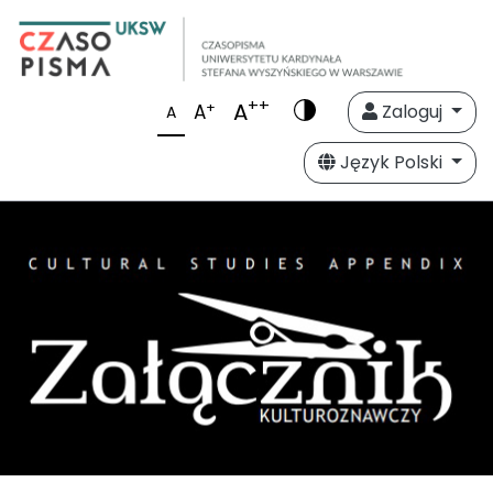
++
A
+
A
Zaloguj
A
Język Polski