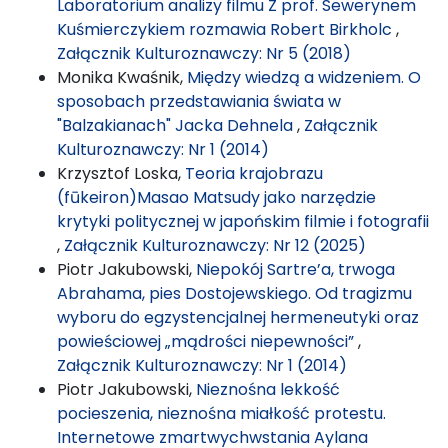
Laboratorium analizy filmu Z prof. Sewerynem
Kuśmierczykiem rozmawia Robert Birkholc
,
Załącznik Kulturoznawczy: Nr 5 (2018)
Monika Kwaśnik,
Między wiedzą a widzeniem. O
sposobach przedstawiania świata w
"Balzakianach" Jacka Dehnela
,
Załącznik
Kulturoznawczy: Nr 1 (2014)
Krzysztof Loska,
Teoria krajobrazu
(fūkeiron)Masao Matsudy jako narzędzie
krytyki politycznej w japońskim filmie i fotografii
,
Załącznik Kulturoznawczy: Nr 12 (2025)
Piotr Jakubowski,
Niepokój Sartre’a, trwoga
Abrahama, pies Dostojewskiego. Od tragizmu
wyboru do egzystencjalnej hermeneutyki oraz
powieściowej „mądrości niepewności”
,
Załącznik Kulturoznawczy: Nr 1 (2014)
Piotr Jakubowski,
Nieznośna lekkość
pocieszenia, nieznośna miałkość protestu.
Internetowe zmartwychwstania Aylana