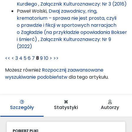
Kurdiego
,
Załącznik Kulturoznawczy: Nr 3 (2016)
Paweł Wolski,
Dwaj zawodnicy, ring,
krematorium – sprawa nie jest prosta, czyli
o prawdzie i fikcji w sportowych narracjach
o Zagładzie (na przykładzie opowiadania Bokser
i śmierć)
,
Załącznik Kulturoznawczy: Nr 9
(2022)
<<
<
3
4
5
6
7
8
9
10
>
>>
Możesz również
Rozpocznij zaawansowane
wyszukiwanie podobieństw
dla tego artykułu.
Szczegóły
Statystyki
Autorzy
POBIERZ PLIKI