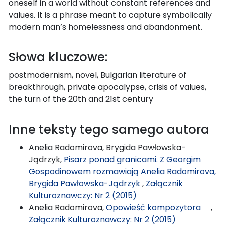
oneself in a world without constant references and
values. It is a phrase meant to capture symbolically
modern man’s homelessness and abandonment.
Słowa kluczowe:
postmodernism, novel, Bulgarian literature of
breakthrough, private apocalypse, crisis of values,
the turn of the 20th and 21st century
Inne teksty tego samego autora
Anelia Radomirova, Brygida Pawłowska-
Jądrzyk,
Pisarz ponad granicami. Z Georgim
Gospodinowem rozmawiają Anelia Radomirova,
Brygida Pawłowska-Jądrzyk
,
Załącznik
Kulturoznawczy: Nr 2 (2015)
Anelia Radomirova,
Opowieść kompozytora
,
Załącznik Kulturoznawczy: Nr 2 (2015)