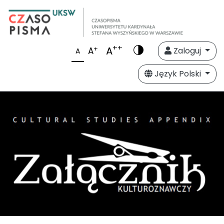
++
A
+
A
Zaloguj
A
Język Polski