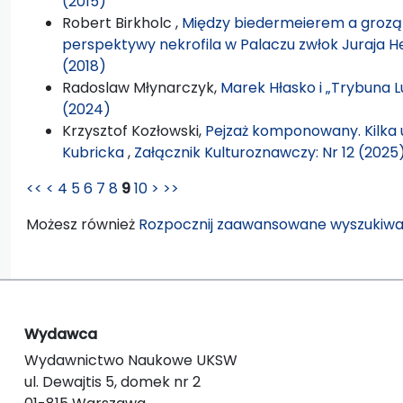
(2015)
Robert Birkholc ,
Między biedermeierem a grozą
perspektywy nekrofila w Palaczu zwłok Juraja 
(2018)
Radoslaw Młynarczyk,
Marek Hłasko i „Trybuna 
(2024)
Krzysztof Kozłowski,
Pejzaż komponowany. Kilka 
Kubricka
,
Załącznik Kulturoznawczy: Nr 12 (2025
<<
<
4
5
6
7
8
9
10
>
>>
Możesz również
Rozpocznij zaawansowane wyszukiwa
Wydawca
Wydawnictwo Naukowe UKSW
ul. Dewajtis 5, domek nr 2