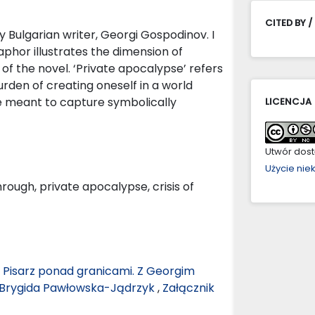
CITED BY /
ry Bulgarian writer, Georgi Gospodinov. I
phor illustrates the dimension of
of the novel. ‘Private apocalypse’ refers
rden of creating oneself in a world
se meant to capture symbolically
LICENCJA
Utwór dostę
Użycie ni
rough, private apocalypse, crisis of
,
Pisarz ponad granicami. Z Georgim
 Brygida Pawłowska-Jądrzyk
,
Załącznik