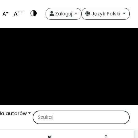
++
A
+
A
Zaloguj
Język Polski
la autorów