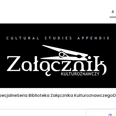
A
pecjalne
Seria Biblioteka Załącznika Kulturoznawczego
D