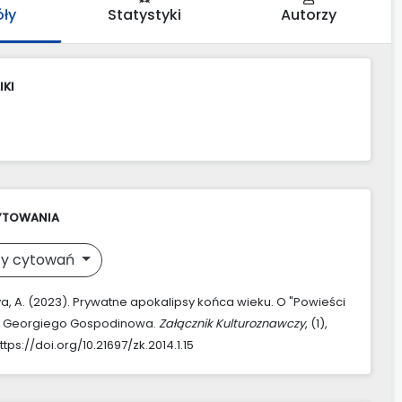
óły
Statystyki
Autorzy
IKI
YTOWANIA
y cytowań
, A. (2023). Prywatne apokalipsy końca wieku. O "Powieści
j" Georgiego Gospodinowa.
Załącznik Kulturoznawczy
, (1),
tps://doi.org/10.21697/zk.2014.1.15