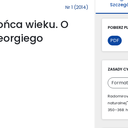
Szczeg
Nr 1 (2014)
ońca wieku. O
POBIERZ PL
Georgiego
PDF
ZASADY C
Format
Radomirova
naturalne
350–368. ht