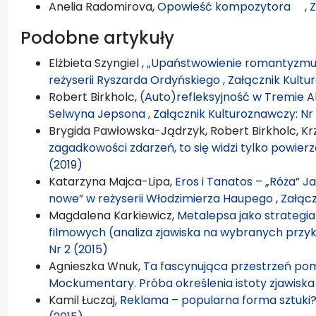
Anelia Radomirova,
Opowieść kompozytora
,
Z
Podobne artykuły
Elżbieta Szyngiel ,
„Upaństwowienie romantyzmu” 
reżyserii Ryszarda Ordyńskiego
,
Załącznik Kultu
Robert Birkholc,
(Auto)refleksyjność w Tremie A
Selwyna Jepsona
,
Załącznik Kulturoznawczy: Nr
Brygida Pawłowska-Jądrzyk, Robert Birkholc, Krz
zagadkowości zdarzeń, to się widzi tylko powier
(2019)
Katarzyna Majca-Lipa,
Eros i Tanatos – „Róża” J
nowe” w reżyserii Włodzimierza Haupego
,
Załącz
Magdalena Karkiewicz,
Metalepsa jako strategia 
filmowych (analiza zjawiska na wybranych pr
Nr 2 (2015)
Agnieszka Wnuk,
Ta fascynująca przestrzeń pomi
Mockumentary. Próba określenia istoty zjawisk
Kamil Łuczaj,
Reklama – popularna forma sztu