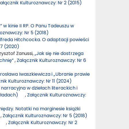
ałącznik Kulturoznawczy: Nr 2 (2015)
w kinie II RP. O Panu Tadeuszu w
roznawczy: Nr 5 (2018)
lfreda Hitchcocka. O adaptacji powieści
 7 (2020)
ysztof Zanussi,
„Jak się nie dostrzega
zchnię”
,
Załącznik Kulturoznawczy: Nr 6
arosława Iwaszkiewicza i „Ubranie prawie
nik Kulturoznawczy: Nr 11 (2024)
narracyjna w dziełach literackich i
zykładach)
,
Załącznik Kulturoznawczy:
ędzy. Notatki na marginesie książki
a
,
Załącznik Kulturoznawczy: Nr 5 (2018)
ki?
,
Załącznik Kulturoznawczy: Nr 2