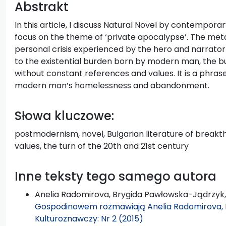
Abstrakt
In this article, I discuss Natural Novel by contempora
focus on the theme of ‘private apocalypse’. The meta
personal crisis experienced by the hero and narrator 
to the existential burden born by modern man, the bu
without constant references and values. It is a phra
modern man’s homelessness and abandonment.
Słowa kluczowe:
postmodernism, novel, Bulgarian literature of breakth
values, the turn of the 20th and 21st century
Inne teksty tego samego autora
Anelia Radomirova, Brygida Pawłowska-Jądrzyk
Gospodinowem rozmawiają Anelia Radomirova,
Kulturoznawczy: Nr 2 (2015)