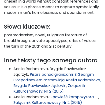
oneself in a world without constant references and
values. It is a phrase meant to capture symbolically
modern man’s homelessness and abandonment.
Słowa kluczowe:
postmodernism, novel, Bulgarian literature of
breakthrough, private apocalypse, crisis of values,
the turn of the 20th and 21st century
Inne teksty tego samego autora
Anelia Radomirova, Brygida Pawłowska-
Jądrzyk,
Pisarz ponad granicami. Z Georgim
Gospodinowem rozmawiają Anelia Radomirova,
Brygida Pawłowska-Jądrzyk
,
Załącznik
Kulturoznawczy: Nr 2 (2015)
Anelia Radomirova,
Opowieść kompozytora
,
Załącznik Kulturoznawczy: Nr 2 (2015)