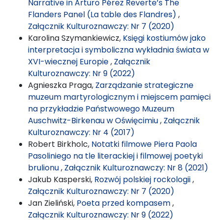
Narrative in Arturo Pérez Reverte’s The
Flanders Panel (La table des Flandres)
,
Załącznik Kulturoznawczy: Nr 7 (2020)
Karolina Szymankiewicz,
Księgi kostiumów jako
interpretacja i symboliczna wykładnia świata w
XVI-wiecznej Europie
,
Załącznik
Kulturoznawczy: Nr 9 (2022)
Agnieszka Praga,
Zarządzanie strategiczne
muzeum martyrologicznym i miejscem pamięci
na przykładzie Państwowego Muzeum
Auschwitz-Birkenau w Oświęcimiu
,
Załącznik
Kulturoznawczy: Nr 4 (2017)
Robert Birkholc,
Notatki filmowe Piera Paola
Pasoliniego na tle literackiej i filmowej poetyki
brulionu
,
Załącznik Kulturoznawczy: Nr 8 (2021)
Jakub Kasperski,
Rozwój polskiej rockologii
,
Załącznik Kulturoznawczy: Nr 7 (2020)
Jan Zieliński,
Poeta przed kompasem
,
Załącznik Kulturoznawczy: Nr 9 (2022)