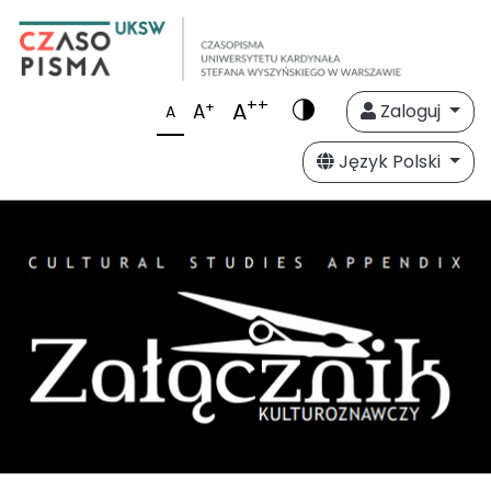
++
A
+
A
Zaloguj
A
Język Polski