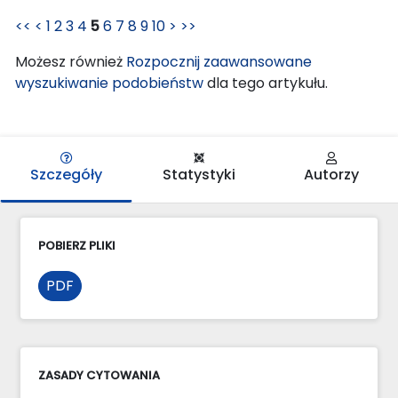
<<
<
1
2
3
4
5
6
7
8
9
10
>
>>
Możesz również
Rozpocznij zaawansowane
wyszukiwanie podobieństw
dla tego artykułu.
Szczegóły
Statystyki
Autorzy
POBIERZ PLIKI
PDF
ZASADY CYTOWANIA