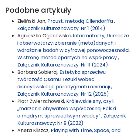
Podobne artykuły
Zieliński Jan,
Proust, metodą Ollendorffa
,
Załącznik Kulturoznawczy: Nr 1 (2014)
Agnieszka Ogonowska,
Informatorzy, tłumacze
i obserwatorzy: zbieranie (meta)danych i
wdrażanie badań w cyfrowej ponowoczesności.
W stronę metod opartych na współpracy
,
Załącznik Kulturoznawczy: Nr 11 (2024)
Barbara Sobieraj,
Estetyka sprzeciwu:
twórczość Osamu Tezuki wobec
disneyowskiego paradygmatu animacji
,
Załącznik Kulturoznawczy: Nr 12 (2025)
Piotr Zwierzchowski,
Królewskie sny, czyli
„marzenie obywatela współczesnej Polski
o mądrym, sprawiedliwym władcy”
,
Załącznik
Kulturoznawczy: Nr 9 (2022)
Aneta Kliszcz,
Playing with Time, Space, and