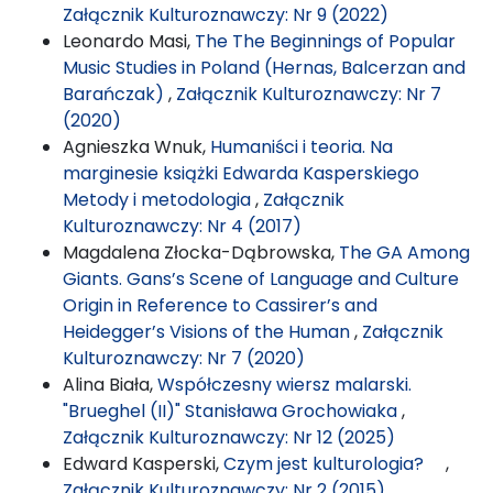
Załącznik Kulturoznawczy: Nr 9 (2022)
Leonardo Masi,
The The Beginnings of Popular
Music Studies in Poland (Hernas, Balcerzan and
Barańczak)
,
Załącznik Kulturoznawczy: Nr 7
(2020)
Agnieszka Wnuk,
Humaniści i teoria. Na
marginesie książki Edwarda Kasperskiego
Metody i metodologia
,
Załącznik
Kulturoznawczy: Nr 4 (2017)
Magdalena Złocka-Dąbrowska,
The GA Among
Giants. Gans’s Scene of Language and Culture
Origin in Reference to Cassirer’s and
Heidegger’s Visions of the Human
,
Załącznik
Kulturoznawczy: Nr 7 (2020)
Alina Biała,
Współczesny wiersz malarski.
"Brueghel (II)" Stanisława Grochowiaka
,
Załącznik Kulturoznawczy: Nr 12 (2025)
Edward Kasperski,
Czym jest kulturologia?
,
Załącznik Kulturoznawczy: Nr 2 (2015)