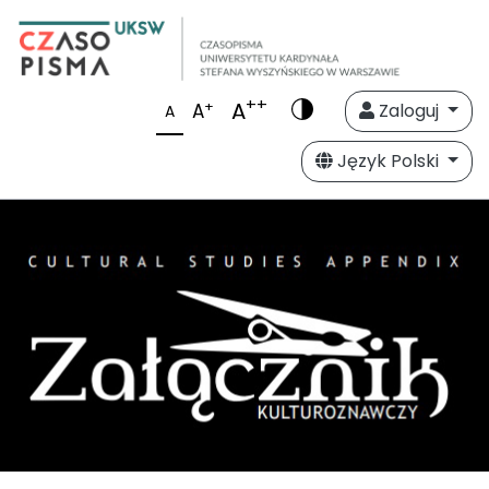
++
A
+
A
Zaloguj
A
Język Polski