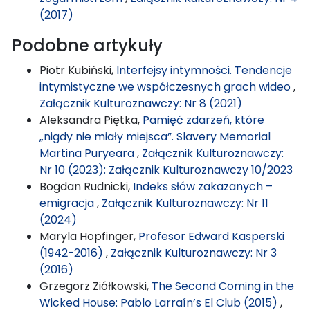
(2017)
Podobne artykuły
Piotr Kubiński,
Interfejsy intymności. Tendencje
intymistyczne we współczesnych grach wideo
,
Załącznik Kulturoznawczy: Nr 8 (2021)
Aleksandra Piętka,
Pamięć zdarzeń, które
„nigdy nie miały miejsca”. Slavery Memorial
Martina Puryeara
,
Załącznik Kulturoznawczy:
Nr 10 (2023): Załącznik Kulturoznawczy 10/2023
Bogdan Rudnicki,
Indeks słów zakazanych –
emigracja
,
Załącznik Kulturoznawczy: Nr 11
(2024)
Maryla Hopfinger,
Profesor Edward Kasperski
(1942-2016)
,
Załącznik Kulturoznawczy: Nr 3
(2016)
Grzegorz Ziółkowski,
The Second Coming in the
Wicked House: Pablo Larraín’s El Club (2015)
,