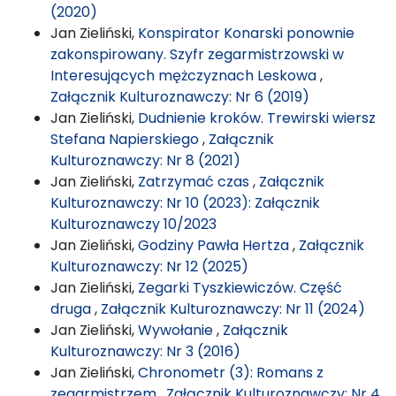
(2020)
Jan Zieliński,
Konspirator Konarski ponownie
zakonspirowany. Szyfr zegarmistrzowski w
Interesujących mężczyznach Leskowa
,
Załącznik Kulturoznawczy: Nr 6 (2019)
Jan Zieliński,
Dudnienie kroków. Trewirski wiersz
Stefana Napierskiego
,
Załącznik
Kulturoznawczy: Nr 8 (2021)
Jan Zieliński,
Zatrzymać czas
,
Załącznik
Kulturoznawczy: Nr 10 (2023): Załącznik
Kulturoznawczy 10/2023
Jan Zieliński,
Godziny Pawła Hertza
,
Załącznik
Kulturoznawczy: Nr 12 (2025)
Jan Zieliński,
Zegarki Tyszkiewiczów. Część
druga
,
Załącznik Kulturoznawczy: Nr 11 (2024)
Jan Zieliński,
Wywołanie
,
Załącznik
Kulturoznawczy: Nr 3 (2016)
Jan Zieliński,
Chronometr (3): Romans z
zegarmistrzem
,
Załącznik Kulturoznawczy: Nr 4