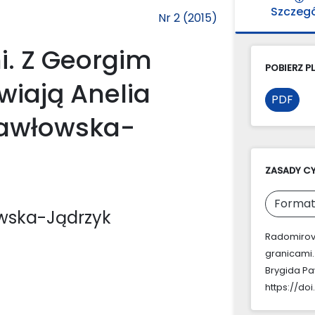
Szczeg
Nr 2 (2015)
i. Z Georgim
POBIERZ PL
iają Anelia
PDF
Pawłowska-
ZASADY C
Format
owska-Jądrzyk
Radomirova
granicami
Brygida P
https://doi