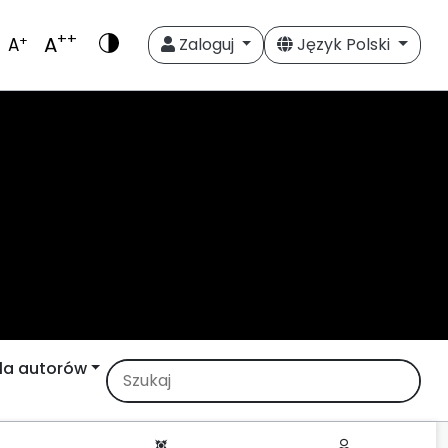
++
A
+
A
Zaloguj
Język Polski
la autorów