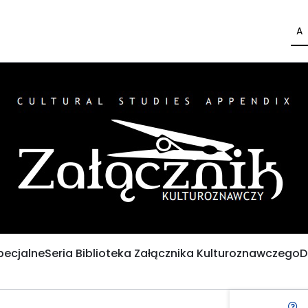
A
pecjalne
Seria Biblioteka Załącznika Kulturoznawczego
D