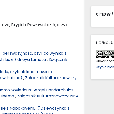
CITED BY /
rova, Brygida Pawłowska-Jądrzyk
LICENCJA
 -perswazyjność, czyli co wynika z
ch ludzi Sidneya Lumeta
,
Załącznik
Utwór dostę
Użycie ni
lodu, czyli jak kino mawia o
drew Haigha)
,
Załącznik Kulturoznawczy:
omo Sovieticus: Sergei Bondarchuk’s
 Cinema
,
Załącznik Kulturoznawczy: Nr 4
 się z Nabokovem… ("Dziewczynka z