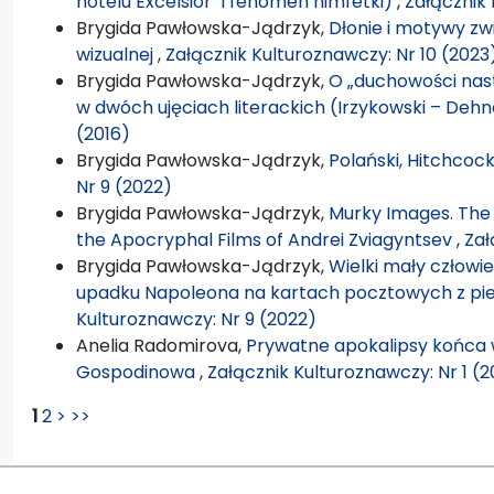
hotelu Excelsior" i fenomen nimfetki)
,
Załącznik 
Brygida Pawłowska-Jądrzyk,
Dłonie i motywy zw
wizualnej
,
Załącznik Kulturoznawczy: Nr 10 (2023
Brygida Pawłowska-Jądrzyk,
O „duchowości nas
w dwóch ujęciach literackich (Irzykowski – Dehn
(2016)
Brygida Pawłowska-Jądrzyk,
Polański, Hitchcoc
Nr 9 (2022)
Brygida Pawłowska-Jądrzyk,
Murky Images. The 
the Apocryphal Films of Andrei Zviagyntsev
,
Zał
Brygida Pawłowska-Jądrzyk,
Wielki mały człowiek
upadku Napoleona na kartach pocztowych z pi
Kulturoznawczy: Nr 9 (2022)
Anelia Radomirova,
Prywatne apokalipsy końca w
Gospodinowa
,
Załącznik Kulturoznawczy: Nr 1 (2
1
2
>
>>