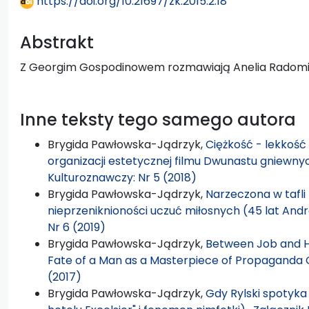
https://doi.org/10.21697/zk.2015.2.18
Abstrakt
Z Georgim Gospodinowem rozmawiają Anelia Radomi
Inne teksty tego samego autora
Brygida Pawłowska-Jądrzyk,
Ciężkość - lekkość
organizacji estetycznej filmu Dwunastu gniewny
Kulturoznawczy: Nr 5 (2018)
Brygida Pawłowska-Jądrzyk,
Narzeczona w tafli 
nieprzeniknioności uczuć miłosnych (45 lat An
Nr 6 (2019)
Brygida Pawłowska-Jądrzyk,
Between Job and H
Fate of a Man as a Masterpiece of Propaganda
(2017)
Brygida Pawłowska-Jądrzyk,
Gdy Rylski spotyka