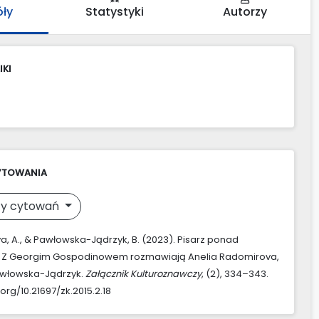
óły
Statystyki
Autorzy
IKI
YTOWANIA
y cytowań
, A., & Pawłowska-Jądrzyk, B. (2023). Pisarz ponad
. Z Georgim Gospodinowem rozmawiają Anelia Radomirova,
awłowska-Jądrzyk.
Załącznik Kulturoznawczy
, (2), 334–343.
.org/10.21697/zk.2015.2.18