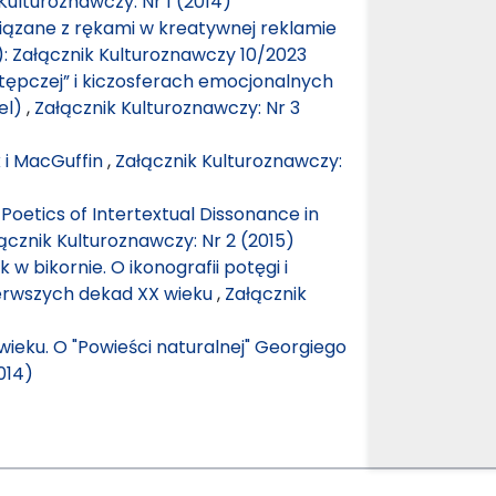
Kulturoznawczy: Nr 1 (2014)
iązane z rękami w kreatywnej reklamie
): Załącznik Kulturoznawczy 10/2023
tępczej” i kiczosferach emocjonalnych
el)
,
Załącznik Kulturoznawczy: Nr 3
k i MacGuffin
,
Załącznik Kulturoznawczy:
Poetics of Intertextual Dissonance in
ącznik Kulturoznawczy: Nr 2 (2015)
 w bikornie. O ikonografii potęgi i
erwszych dekad XX wieku
,
Załącznik
ieku. O "Powieści naturalnej" Georgiego
014)