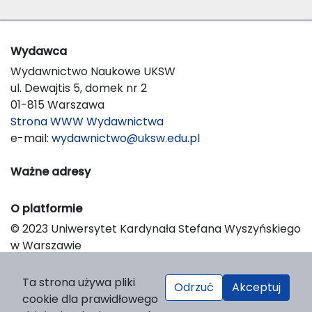
Wydawca
Wydawnictwo Naukowe UKSW
ul. Dewajtis 5, domek nr 2
01-815 Warszawa
Strona WWW Wydawnictwa
e-mail:
wydawnictwo@uksw.edu.pl
Ważne adresy
O platformie
© 2023 Uniwersytet Kardynała Stefana Wyszyńskiego
w Warszawie
Support & Customization by LIBCOM
Platform & Workflow by OJS/PKP
Ta strona używa pliki
Odrzuć
Akceptuj
cookie dla prawidłowego