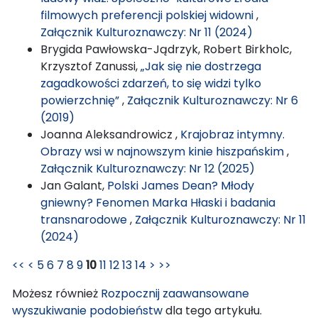
filmowych preferencji polskiej widowni
,
Załącznik Kulturoznawczy: Nr 11 (2024)
Brygida Pawłowska-Jądrzyk, Robert Birkholc,
Krzysztof Zanussi,
„Jak się nie dostrzega
zagadkowości zdarzeń, to się widzi tylko
powierzchnię”
,
Załącznik Kulturoznawczy: Nr 6
(2019)
Joanna Aleksandrowicz ,
Krajobraz intymny.
Obrazy wsi w najnowszym kinie hiszpańskim
,
Załącznik Kulturoznawczy: Nr 12 (2025)
Jan Galant,
Polski James Dean? Młody
gniewny? Fenomen Marka Hłaski i badania
transnarodowe
,
Załącznik Kulturoznawczy: Nr 11
(2024)
<<
<
5
6
7
8
9
10
11
12
13
14
>
>>
Możesz również
Rozpocznij zaawansowane
wyszukiwanie podobieństw
dla tego artykułu.