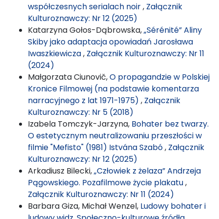
współczesnych serialach noir
,
Załącznik
Kulturoznawczy: Nr 12 (2025)
Katarzyna Gołos-Dąbrowska,
„Sérénité” Aliny
Skiby jako adaptacja opowiadań Jarosława
Iwaszkiewicza
,
Załącznik Kulturoznawczy: Nr 11
(2024)
Małgorzata Ciunovič,
O propagandzie w Polskiej
Kronice Filmowej (na podstawie komentarza
narracyjnego z lat 1971-1975)
,
Załącznik
Kulturoznawczy: Nr 5 (2018)
Izabela Tomczyk-Jarzyna,
Bohater bez twarzy.
O estetycznym neutralizowaniu przeszłości w
filmie "Mefisto" (1981) Istvána Szabó
,
Załącznik
Kulturoznawczy: Nr 12 (2025)
Arkadiusz Bilecki,
„Człowiek z żelaza” Andrzeja
Pągowskiego. Pozafilmowe życie plakatu
,
Załącznik Kulturoznawczy: Nr 11 (2024)
Barbara Giza, Michał Wenzel,
Ludowy bohater i
ludowy widz. Społeczno-kulturowe źródła