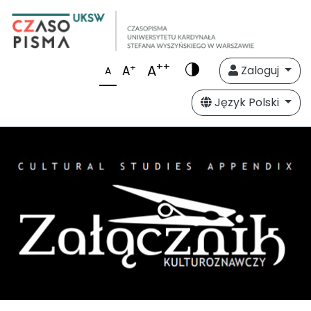
++
A
+
A
Zaloguj
A
Język Polski