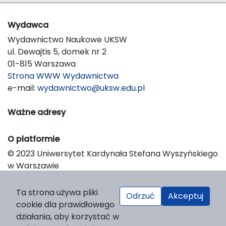
Wydawca
Wydawnictwo Naukowe UKSW
ul. Dewajtis 5, domek nr 2
01-815 Warszawa
Strona WWW Wydawnictwa
e-mail:
wydawnictwo@uksw.edu.pl
Ważne adresy
O platformie
© 2023 Uniwersytet Kardynała Stefana Wyszyńskiego
w Warszawie
Support & Customization by LIBCOM
Platform & Workflow by OJS/PKP
Ta strona używa pliki
Odrzuć
Akceptuj
cookie dla prawidłowego
działania, aby korzystać w