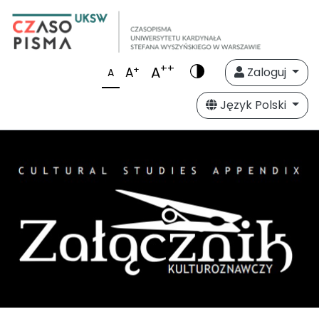
++
A
+
A
Zaloguj
A
Język Polski