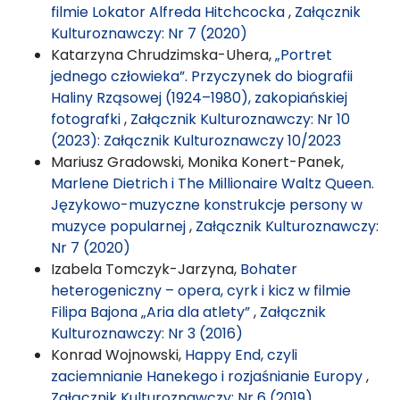
filmie Lokator Alfreda Hitchcocka
,
Załącznik
Kulturoznawczy: Nr 7 (2020)
Katarzyna Chrudzimska-Uhera,
„Portret
jednego człowieka”. Przyczynek do biografii
Haliny Rząsowej (1924–1980), zakopiańskiej
fotografki
,
Załącznik Kulturoznawczy: Nr 10
(2023): Załącznik Kulturoznawczy 10/2023
Mariusz Gradowski, Monika Konert-Panek,
Marlene Dietrich i The Millionaire Waltz Queen.
Językowo-muzyczne konstrukcje persony w
muzyce popularnej
,
Załącznik Kulturoznawczy:
Nr 7 (2020)
Izabela Tomczyk-Jarzyna,
Bohater
heterogeniczny – opera, cyrk i kicz w filmie
Filipa Bajona „Aria dla atlety”
,
Załącznik
Kulturoznawczy: Nr 3 (2016)
Konrad Wojnowski,
Happy End, czyli
zaciemnianie Hanekego i rozjaśnianie Europy
,
Załącznik Kulturoznawczy: Nr 6 (2019)