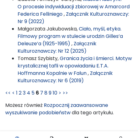
O procesie indywiduacji zbiorowej w Amarcord
Federica Felliniego
,
Załącznik Kulturoznawczy:
Nr 9 (2022)
Małgorzata Jakubowska,
Ciało, myśl, etyka.
Filmowy program w stulecie urodzin Gilles’a
Deleuze’a (1925-1995)
,
Załącznik
Kulturoznawczy: Nr 12 (2025)
Tomasz Szybisty,
Granica życia i śmierci. Motyw
krystalicznej tafli w opowiadaniu E.T.A.
Hoffmanna Kopalnie w Falun
,
Załącznik
Kulturoznawczy: Nr 6 (2019)
<<
<
1
2
3
4
5
6
7
8
9
10
>
>>
Możesz również
Rozpocznij zaawansowane
wyszukiwanie podobieństw
dla tego artykułu.