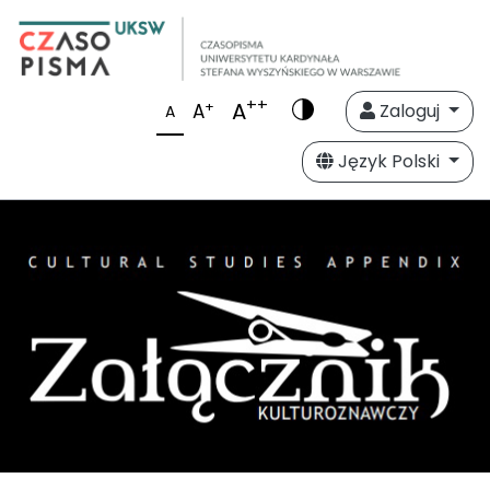
++
A
+
A
Zaloguj
A
Język Polski