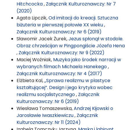
Hitchcocka
,
Załącznik Kulturoznawczy: Nr 7
(2020)
Agata Lipczik,
Od imitacji do kreacji. Sztuczna
biżuteria w pierwszej połowie XX wieku
,
Załącznik Kulturoznawczy: Nr 6 (2019)
Sławomir Jacek Żurek,
Jezus spłonął w stodole.
Obraz chrześcijan w Pingpongiście Józefa Hena
,
Załącznik Kulturoznawczy: Nr 9 (2022)
Maciej Woźniak,
Muzyka jako środek narracji w
wybranych filmach Michaela Hanekego
,
Załącznik Kulturoznawczy: Nr 4 (2017)
Elżbieta Kal,
„Sprawa realizmu w plastyce
kształtującej”. Design i jego krytyka wobec
realizmu socjalistycznego
,
Załącznik
Kulturoznawczy: Nr 6 (2019)
Wiesława Tomaszewska,
Andrzej Kijowski o
Jarosławie Iwaszkiewiczu
,
Załącznik
Kulturoznawczy: Nr 11 (2024)
Izabela Tomczyk-Jarzyna,
Maska i labirynt.