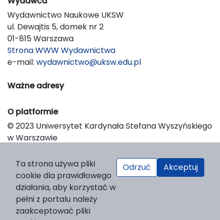
Wydawca
Wydawnictwo Naukowe UKSW
ul. Dewajtis 5, domek nr 2
01-815 Warszawa
Strona WWW Wydawnictwa
e-mail:
wydawnictwo@uksw.edu.pl
Ważne adresy
O platformie
© 2023 Uniwersytet Kardynała Stefana Wyszyńskiego
w Warszawie
Support & Customization by LIBCOM
Platform & Workflow by OJS/PKP
Ta strona używa pliki
Odrzuć
Akceptuj
cookie dla prawidłowego
działania, aby korzystać w
pełni z portalu należy
zaakceptować pliki