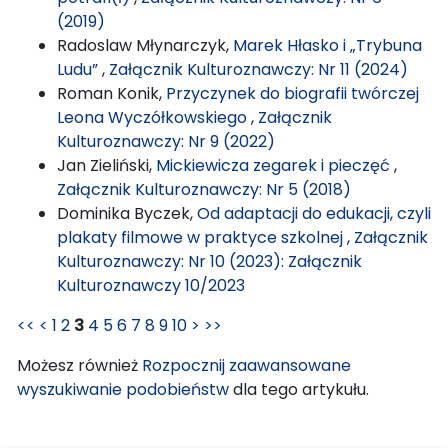
(2019)
Radoslaw Młynarczyk,
Marek Hłasko i „Trybuna
Ludu”
,
Załącznik Kulturoznawczy: Nr 11 (2024)
Roman Konik,
Przyczynek do biografii twórczej
Leona Wyczółkowskiego
,
Załącznik
Kulturoznawczy: Nr 9 (2022)
Jan Zieliński,
Mickiewicza zegarek i pieczęć
,
Załącznik Kulturoznawczy: Nr 5 (2018)
Dominika Byczek,
Od adaptacji do edukacji, czyli
plakaty filmowe w praktyce szkolnej
,
Załącznik
Kulturoznawczy: Nr 10 (2023): Załącznik
Kulturoznawczy 10/2023
<<
<
1
2
3
4
5
6
7
8
9
10
>
>>
Możesz również
Rozpocznij zaawansowane
wyszukiwanie podobieństw
dla tego artykułu.