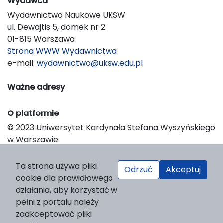
Wydawca
Wydawnictwo Naukowe UKSW
ul. Dewajtis 5, domek nr 2
01-815 Warszawa
Strona WWW Wydawnictwa
e-mail:
wydawnictwo@uksw.edu.pl
Ważne adresy
O platformie
© 2023 Uniwersytet Kardynała Stefana Wyszyńskiego
w Warszawie
Support & Customization by LIBCOM
Platform & Workflow by OJS/PKP
Ta strona używa pliki
Odrzuć
Akceptuj
cookie dla prawidłowego
działania, aby korzystać w
pełni z portalu należy
zaakceptować pliki