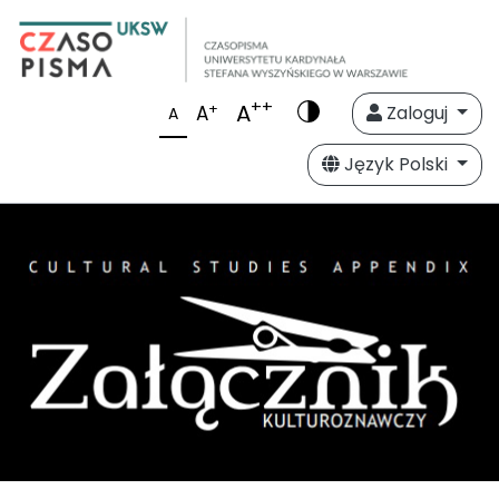
++
A
+
A
Zaloguj
A
Język Polski