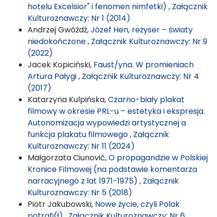
hotelu Excelsior" i fenomen nimfetki)
,
Załącznik
Kulturoznawczy: Nr 1 (2014)
Andrzej Gwóźdź,
Józef Hen, reżyser – światy
niedokończone
,
Załącznik Kulturoznawczy: Nr 9
(2022)
Jacek Kopiciński,
Faust/yna. W promieniach
Artura Pałygi
,
Załącznik Kulturoznawczy: Nr 4
(2017)
Katarzyna Kulpińska,
Czarno-biały plakat
filmowy w okresie PRL-u – estetyka i ekspresja.
Autonomizacja wypowiedzi artystycznej a
funkcja plakatu filmowego
,
Załącznik
Kulturoznawczy: Nr 11 (2024)
Małgorzata Ciunovič,
O propagandzie w Polskiej
Kronice Filmowej (na podstawie komentarza
narracyjnego z lat 1971-1975)
,
Załącznik
Kulturoznawczy: Nr 5 (2018)
Piotr Jakubowski,
Nowe życie, czyli Polak
potrafi(ł)
,
Załącznik Kulturoznawczy: Nr 6