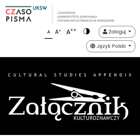
++
A
+
A
Zaloguj
A
Język Polski