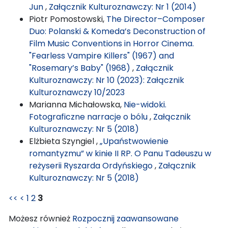
Jun
,
Załącznik Kulturoznawczy: Nr 1 (2014)
Piotr Pomostowski,
The Director–Composer
Duo: Polanski & Komeda’s Deconstruction of
Film Music Conventions in Horror Cinema.
"Fearless Vampire Killers" (1967) and
"Rosemary’s Baby" (1968)
,
Załącznik
Kulturoznawczy: Nr 10 (2023): Załącznik
Kulturoznawczy 10/2023
Marianna Michałowska,
Nie-widoki.
Fotograficzne narracje o bólu
,
Załącznik
Kulturoznawczy: Nr 5 (2018)
Elżbieta Szyngiel ,
„Upaństwowienie
romantyzmu” w kinie II RP. O Panu Tadeuszu w
reżyserii Ryszarda Ordyńskiego
,
Załącznik
Kulturoznawczy: Nr 5 (2018)
<<
<
1
2
3
Możesz również
Rozpocznij zaawansowane