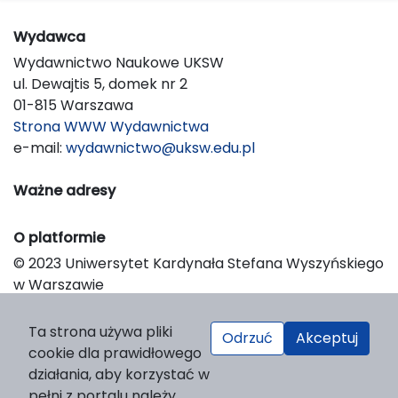
Wydawca
Wydawnictwo Naukowe UKSW
ul. Dewajtis 5, domek nr 2
01-815 Warszawa
Strona WWW Wydawnictwa
e-mail:
wydawnictwo@uksw.edu.pl
Ważne adresy
O platformie
© 2023 Uniwersytet Kardynała Stefana Wyszyńskiego
w Warszawie
Support & Customization by LIBCOM
Platform & Workflow by OJS/PKP
Ta strona używa pliki
Odrzuć
Akceptuj
cookie dla prawidłowego
działania, aby korzystać w
pełni z portalu należy