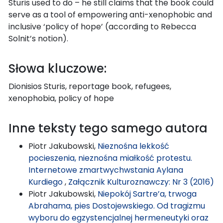
Sturis used to do – he still claims that the book could
serve as a tool of empowering anti-xenophobic and
inclusive ‘policy of hope’ (according to Rebecca
Solnit’s notion).
Słowa kluczowe:
Dionisios Sturis, reportage book, refugees,
xenophobia, policy of hope
Inne teksty tego samego autora
Piotr Jakubowski,
Nieznośna lekkość
pocieszenia, nieznośna miałkość protestu.
Internetowe zmartwychwstania Aylana
Kurdiego
,
Załącznik Kulturoznawczy: Nr 3 (2016)
Piotr Jakubowski,
Niepokój Sartre’a, trwoga
Abrahama, pies Dostojewskiego. Od tragizmu
wyboru do egzystencjalnej hermeneutyki oraz