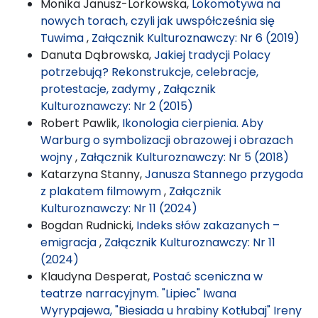
Monika Janusz-Lorkowska,
Lokomotywa na
nowych torach, czyli jak uwspółcześnia się
Tuwima
,
Załącznik Kulturoznawczy: Nr 6 (2019)
Danuta Dąbrowska,
Jakiej tradycji Polacy
potrzebują? Rekonstrukcje, celebracje,
protestacje, zadymy
,
Załącznik
Kulturoznawczy: Nr 2 (2015)
Robert Pawlik,
Ikonologia cierpienia. Aby
Warburg o symbolizacji obrazowej i obrazach
wojny
,
Załącznik Kulturoznawczy: Nr 5 (2018)
Katarzyna Stanny,
Janusza Stannego przygoda
z plakatem filmowym
,
Załącznik
Kulturoznawczy: Nr 11 (2024)
Bogdan Rudnicki,
Indeks słów zakazanych –
emigracja
,
Załącznik Kulturoznawczy: Nr 11
(2024)
Klaudyna Desperat,
Postać sceniczna w
teatrze narracyjnym. "Lipiec" Iwana
Wyrypajewa, "Biesiada u hrabiny Kotłubaj" Ireny