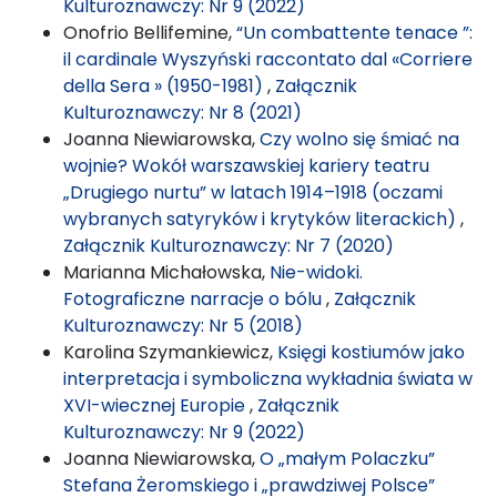
Kulturoznawczy: Nr 9 (2022)
Onofrio Bellifemine,
“Un combattente tenace ”:
il cardinale Wyszyński raccontato dal «Corriere
della Sera » (1950-1981)
,
Załącznik
Kulturoznawczy: Nr 8 (2021)
Joanna Niewiarowska,
Czy wolno się śmiać na
wojnie? Wokół warszawskiej kariery teatru
„Drugiego nurtu” w latach 1914–1918 (oczami
wybranych satyryków i krytyków literackich)
,
Załącznik Kulturoznawczy: Nr 7 (2020)
Marianna Michałowska,
Nie-widoki.
Fotograficzne narracje o bólu
,
Załącznik
Kulturoznawczy: Nr 5 (2018)
Karolina Szymankiewicz,
Księgi kostiumów jako
interpretacja i symboliczna wykładnia świata w
XVI-wiecznej Europie
,
Załącznik
Kulturoznawczy: Nr 9 (2022)
Joanna Niewiarowska,
O „małym Polaczku”
Stefana Żeromskiego i „prawdziwej Polsce”