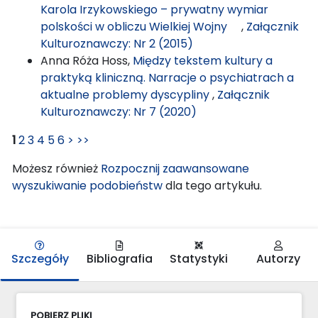
Karola Irzykowskiego – prywatny wymiar
polskości w obliczu Wielkiej Wojny
,
Załącznik
Kulturoznawczy: Nr 2 (2015)
Anna Róża Hoss,
Między tekstem kultury a
praktyką kliniczną. Narracje o psychiatrach a
aktualne problemy dyscypliny
,
Załącznik
Kulturoznawczy: Nr 7 (2020)
1
2
3
4
5
6
>
>>
Możesz również
Rozpocznij zaawansowane
wyszukiwanie podobieństw
dla tego artykułu.
Szczegóły
Bibliografia
Statystyki
Autorzy
POBIERZ PLIKI