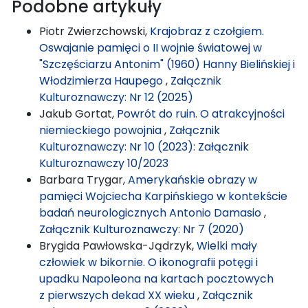
Podobne artykuły
Piotr Zwierzchowski,
Krajobraz z czołgiem.
Oswajanie pamięci o II wojnie światowej w
"Szczęściarzu Antonim" (1960) Hanny Bielińskiej i
Włodzimierza Haupego
,
Załącznik
Kulturoznawczy: Nr 12 (2025)
Jakub Gortat,
Powrót do ruin. O atrakcyjności
niemieckiego powojnia
,
Załącznik
Kulturoznawczy: Nr 10 (2023): Załącznik
Kulturoznawczy 10/2023
Barbara Trygar,
Amerykańskie obrazy w
pamięci Wojciecha Karpińskiego w kontekście
badań neurologicznych Antonio Damasio
,
Załącznik Kulturoznawczy: Nr 7 (2020)
Brygida Pawłowska-Jądrzyk,
Wielki mały
człowiek w bikornie. O ikonografii potęgi i
upadku Napoleona na kartach pocztowych
z pierwszych dekad XX wieku
,
Załącznik