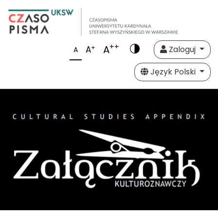
++
A
+
A
Zaloguj
A
Język Polski