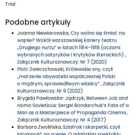
Trial
Podobne artykuły
Joanna Niewiarowska,
Czy wolno się śmiać na
wojnie? Wokół warszawskiej kariery teatru
„Drugiego nurtu” w latach 1914–1918 (oczami
wybranych satyryków i krytyków literackich)
,
Załącznik Kulturoznawczy: Nr 7 (2020)
Piotr Zwierzchowski,
Królewskie sny, czyli
„marzenie obywatela współczesnej Polski
o mądrym, sprawiedliwym władcy”
,
Załącznik
Kulturoznawczy: Nr 9 (2022)
Brygida Pawłowska-Jądrzyk,
Between Job and
Homo Sovieticus: Sergei Bondarchuk’s Fate of a
Man as a Masterpiece of Propaganda Cinema
,
Załącznik Kulturoznawczy: Nr 4 (2017)
Barbara Zwolińska,
Szlafrok i skarpetki, czyli
intymność na scenie. O gdańskim spektaklu