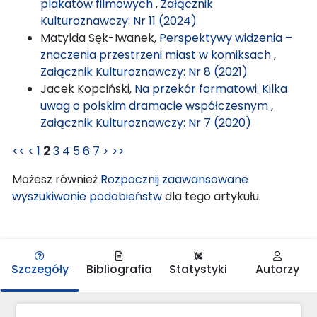
plakatów filmowych
,
Załącznik
Kulturoznawczy: Nr 11 (2024)
Matylda Sęk-Iwanek,
Perspektywy widzenia –
znaczenia przestrzeni miast w komiksach
,
Załącznik Kulturoznawczy: Nr 8 (2021)
Jacek Kopciński,
Na przekór formatowi. Kilka
uwag o polskim dramacie współczesnym
,
Załącznik Kulturoznawczy: Nr 7 (2020)
<<
<
1
2
3
4
5
6
7
>
>>
Możesz również
Rozpocznij zaawansowane
wyszukiwanie podobieństw
dla tego artykułu.
Szczegóły
Bibliografia
Statystyki
Autorzy