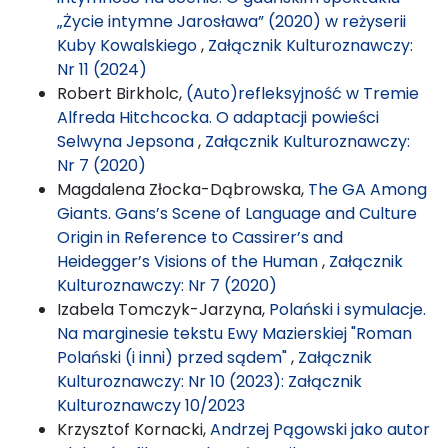
„Życie intymne Jarosława” (2020) w reżyserii
Kuby Kowalskiego
,
Załącznik Kulturoznawczy:
Nr 11 (2024)
Robert Birkholc,
(Auto)refleksyjność w Tremie
Alfreda Hitchcocka. O adaptacji powieści
Selwyna Jepsona
,
Załącznik Kulturoznawczy:
Nr 7 (2020)
Magdalena Złocka-Dąbrowska,
The GA Among
Giants. Gans’s Scene of Language and Culture
Origin in Reference to Cassirer’s and
Heidegger’s Visions of the Human
,
Załącznik
Kulturoznawczy: Nr 7 (2020)
Izabela Tomczyk-Jarzyna,
Polański i symulacje.
Na marginesie tekstu Ewy Mazierskiej "Roman
Polański (i inni) przed sądem"
,
Załącznik
Kulturoznawczy: Nr 10 (2023): Załącznik
Kulturoznawczy 10/2023
Krzysztof Kornacki,
Andrzej Pągowski jako autor