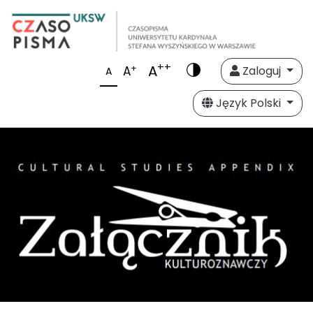
++
A
+
A
Zaloguj
A
Język Polski