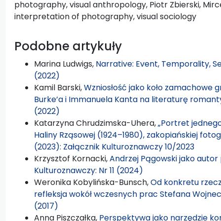
photography, visual anthropology, Piotr Zbierski, Mirc
interpretation of photography, visual sociology
Podobne artykuły
Marina Ludwigs,
Narrative: Event, Temporality, 
(2022)
Kamil Barski,
Wzniosłość jako koło zamachowe g
Burke’a i Immanuela Kanta na literaturę roma
(2022)
Katarzyna Chrudzimska-Uhera,
„Portret jednego
Haliny Rząsowej (1924–1980), zakopiańskiej fotog
(2023): Załącznik Kulturoznawczy 10/2023
Krzysztof Kornacki,
Andrzej Pągowski jako auto
Kulturoznawczy: Nr 11 (2024)
Weronika Kobylińska-Bunsch,
Od konkretu rzecz
refleksja wokół wczesnych prac Stefana Wojne
(2017)
Anna Piszczałka,
Perspektywa jako narzędzie ko