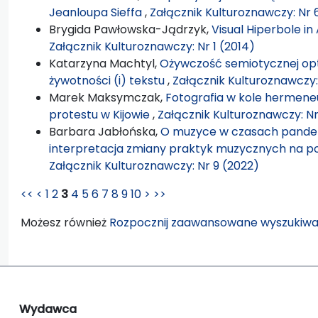
Jeanloupa Sieffa
,
Załącznik Kulturoznawczy: Nr 
Brygida Pawłowska-Jądrzyk,
Visual Hiperbole i
Załącznik Kulturoznawczy: Nr 1 (2014)
Katarzyna Machtyl,
Ożywczość semiotycznej opt
żywotności (i) tekstu
,
Załącznik Kulturoznawczy:
Marek Maksymczak,
Fotografia w kole hermeneu
protestu w Kijowie
,
Załącznik Kulturoznawczy: Nr
Barbara Jabłońska,
O muzyce w czasach pandemi
interpretacja zmiany praktyk muzycznych na 
Załącznik Kulturoznawczy: Nr 9 (2022)
<<
<
1
2
3
4
5
6
7
8
9
10
>
>>
Możesz również
Rozpocznij zaawansowane wyszukiwa
Wydawca