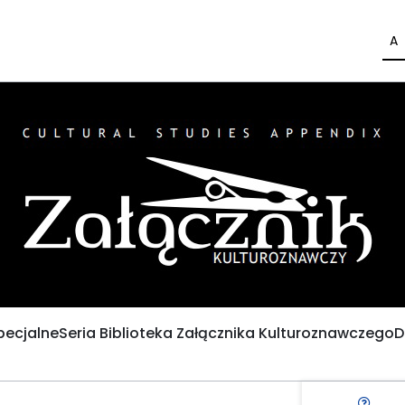
A
pecjalne
Seria Biblioteka Załącznika Kulturoznawczego
D