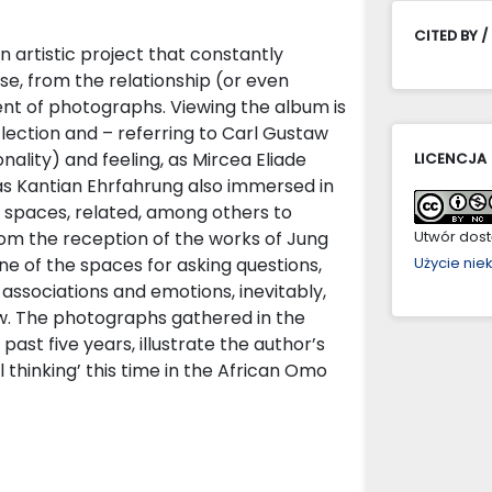
CITED BY /
n artistic project that constantly
se, from the relationship (or even
t of photographs. Viewing the album is
flection and – referring to Carl Gustaw
ality) and feeling, as Mircea Eliade
LICENCJA
, as Kantian Ehrfahrung also immersed in
e spaces, related, among others to
rom the reception of the works of Jung
Utwór dostę
 one of the spaces for asking questions,
Użycie ni
associations and emotions, inevitably,
w. The photographs gathered in the
past five years, illustrate the author’s
 thinking’ this time in the African Omo