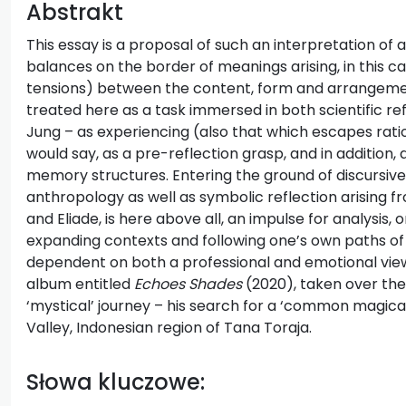
Abstrakt
This essay is a proposal of such an interpretation of a
balances on the border of meanings arising, in this ca
tensions) between the content, form and arrangemen
treated here as a task immersed in both scientific re
Jung – as experiencing (also that which escapes ration
would say, as a pre-reflection grasp, and in addition
memory structures. Entering the ground of discursiv
anthropology as well as symbolic reflection arising f
and Eliade, is here above all, an impulse for analysis,
expanding contexts and following one’s own paths of 
dependent on both a professional and emotional vie
album entitled
Echoes Shades
(2020), taken over the 
‘mystical’ journey – his search for a ‘common magical
Valley, Indonesian region of Tana Toraja.
Słowa kluczowe: