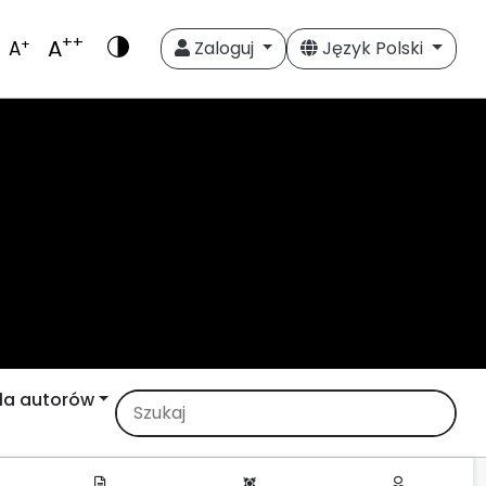
++
A
+
A
Zaloguj
Język Polski
la autorów