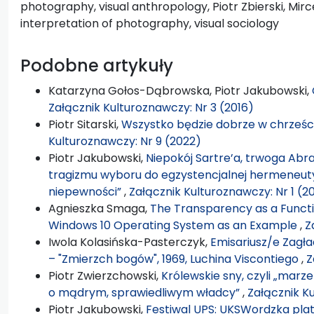
photography, visual anthropology, Piotr Zbierski, Mirc
interpretation of photography, visual sociology
Podobne artykuły
Katarzyna Gołos-Dąbrowska, Piotr Jakubowski,
Załącznik Kulturoznawczy: Nr 3 (2016)
Piotr Sitarski,
Wszystko będzie dobrze w chrześc
Kulturoznawczy: Nr 9 (2022)
Piotr Jakubowski,
Niepokój Sartre’a, trwoga Abr
tragizmu wyboru do egzystencjalnej hermeneuty
niepewności”
,
Załącznik Kulturoznawczy: Nr 1 (2
Agnieszka Smaga,
The Transparency as a Functio
Windows 10 Operating System as an Example
,
Z
Iwola Kolasińska-Pasterczyk,
Emisariusz/e Zagła
– "Zmierzch bogów", 1969, Luchina Viscontiego
,
Z
Piotr Zwierzchowski,
Królewskie sny, czyli „marz
o mądrym, sprawiedliwym władcy”
,
Załącznik K
Piotr Jakubowski,
Festiwal UPS: UKSWordzka platf