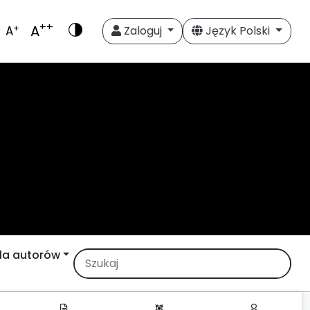
++
A
+
A
Zaloguj
Język Polski
la autorów