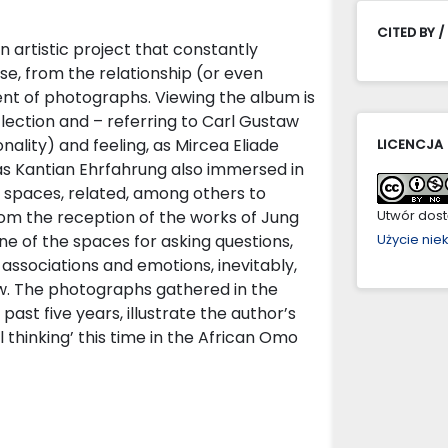
CITED BY /
n artistic project that constantly
se, from the relationship (or even
t of photographs. Viewing the album is
flection and – referring to Carl Gustaw
ality) and feeling, as Mircea Eliade
LICENCJA
, as Kantian Ehrfahrung also immersed in
e spaces, related, among others to
rom the reception of the works of Jung
Utwór dostę
 one of the spaces for asking questions,
Użycie ni
associations and emotions, inevitably,
w. The photographs gathered in the
past five years, illustrate the author’s
 thinking’ this time in the African Omo