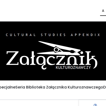
A
pecjalne
Seria Biblioteka Załącznika Kulturoznawczego
D