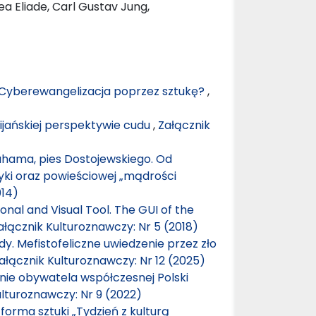
ea Eliade, Carl Gustav Jung,
Cyberewangelizacja poprzez sztukę?
,
ijańskiej perspektywie cudu
,
Załącznik
ahama, pies Dostojewskiego. Od
ki oraz powieściowej „mądrości
014)
nal and Visual Tool. The GUI of the
ałącznik Kulturoznawczy: Nr 5 (2018)
dy. Mefistofeliczne uwiedzenie przez zło
ałącznik Kulturoznawczy: Nr 12 (2025)
enie obywatela współczesnej Polski
ulturoznawczy: Nr 9 (2022)
orma sztuki „Tydzień z kulturą