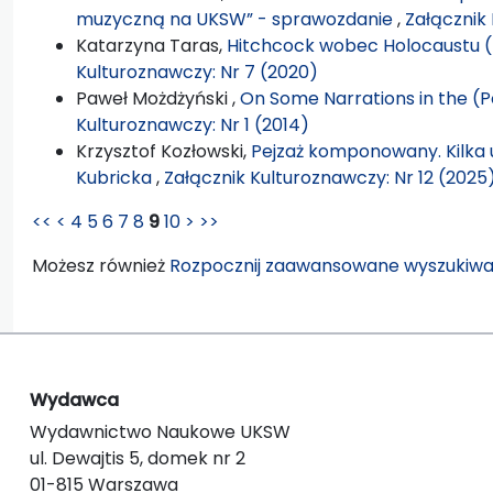
muzyczną na UKSW” - sprawozdanie
,
Załącznik 
Katarzyna Taras,
Hitchcock wobec Holocaustu
Kulturoznawczy: Nr 7 (2020)
Paweł Możdżyński ,
On Some Narrations in the (Po
Kulturoznawczy: Nr 1 (2014)
Krzysztof Kozłowski,
Pejzaż komponowany. Kilka 
Kubricka
,
Załącznik Kulturoznawczy: Nr 12 (2025
<<
<
4
5
6
7
8
9
10
>
>>
Możesz również
Rozpocznij zaawansowane wyszukiwa
Wydawca
Wydawnictwo Naukowe UKSW
ul. Dewajtis 5, domek nr 2
01-815 Warszawa