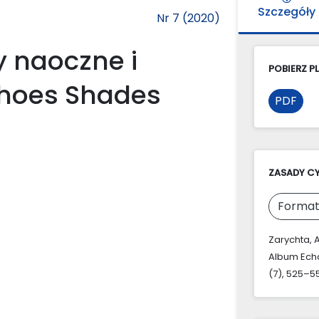
Szczegóły
Nr 7 (2020)
y naoczne i
POBIERZ PL
hoes Shades
PDF
ZASADY C
Format
Zarychta, 
Album Echo
(7), 525–55