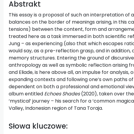
Abstrakt
This essay is a proposal of such an interpretation of a
balances on the border of meanings arising, in this ca
tensions) between the content, form and arrangemen
treated here as a task immersed in both scientific re
Jung – as experiencing (also that which escapes ration
would say, as a pre-reflection grasp, and in addition
memory structures. Entering the ground of discursiv
anthropology as well as symbolic reflection arising f
and Eliade, is here above all, an impulse for analysis,
expanding contexts and following one’s own paths of 
dependent on both a professional and emotional vie
album entitled
Echoes Shades
(2020), taken over the 
‘mystical’ journey – his search for a ‘common magical
Valley, Indonesian region of Tana Toraja.
Słowa kluczowe: