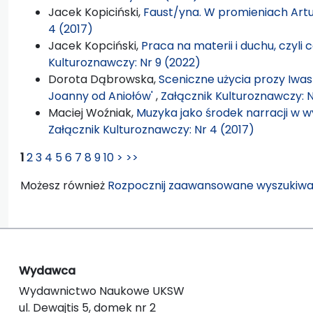
Jacek Kopiciński,
Faust/yna. W promieniach Artu
4 (2017)
Jacek Kopciński,
Praca na materii i duchu, czyli
Kulturoznawczy: Nr 9 (2022)
Dorota Dąbrowska,
Sceniczne użycia prozy Iwas
Joanny od Aniołów'
,
Załącznik Kulturoznawczy: N
Maciej Woźniak,
Muzyka jako środek narracji w
Załącznik Kulturoznawczy: Nr 4 (2017)
1
2
3
4
5
6
7
8
9
10
>
>>
Możesz również
Rozpocznij zaawansowane wyszukiwa
Wydawca
Wydawnictwo Naukowe UKSW
ul. Dewajtis 5, domek nr 2