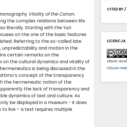
CITED BY /
s monography
Vitality of the Canon.
ng the complex relations between life
 literally. Starting with the Yuri
focuses on the one of the basic features
shed. Referring to the so-called late
LICENCJA
, unpredictability and motion in the
ains certain remarks on the
on the cultural dynamics and vitality of
Utwór dostę
of hermeneutics is being discussed in the
Użycie ni
 Vattimo’s concept of the transparency
th the hermeneutic notion of the
Apparently the lack of transparency and
able dynamics of text and culture. As
 only be displayed in a museum - it does
to live – a text requires multiple