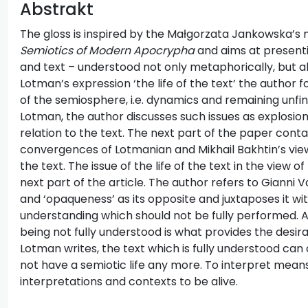
Abstrakt
The gloss is inspired by the Małgorzata Jankowska’
Semiotics of Modern Apocrypha
and aims at presenti
and text – understood not only metaphorically, but also
Lotman’s expression ‘the life of the text’ the author 
of the semiosphere, i.e. dynamics and remaining unfini
Lotman, the author discusses such issues as explosion
relation to the text. The next part of the paper cont
convergences of Lotmanian and Mikhail Bakhtin’s view 
the text. The issue of the life of the text in the view 
next part of the article. The author refers to Gianni
and ‘opaqueness’ as its opposite and juxtaposes it wi
understanding which should not be fully performed. 
being not fully understood is what provides the desir
Lotman writes, the text which is fully understood can
not have a semiotic life any more. To interpret means 
interpretations and contexts to be alive.