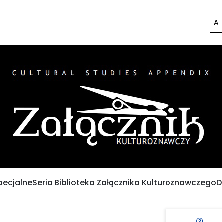
A
pecjalne
Seria Biblioteka Załącznika Kulturoznawczego
D