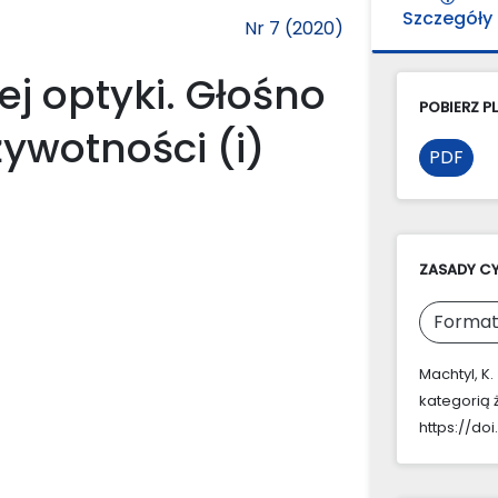
Szczegóły
Nr 7 (2020)
j optyki. Głośno
POBIERZ PL
ywotności (i)
PDF
ZASADY C
Format
Machtyl, K
kategorią ż
https://doi