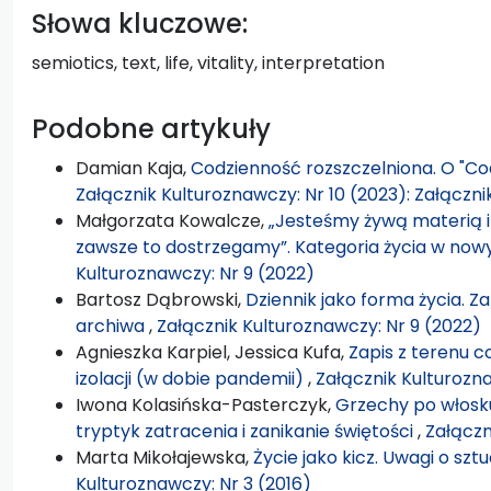
Słowa kluczowe:
semiotics, text, life, vitality, interpretation
Podobne artykuły
Damian Kaja,
Codzienność rozszczelniona. O "C
Załącznik Kulturoznawczy: Nr 10 (2023): Załączn
Małgorzata Kowalcze,
„Jesteśmy żywą materią i
zawsze to dostrzegamy”. Kategoria życia w no
Kulturoznawczy: Nr 9 (2022)
Bartosz Dąbrowski,
Dziennik jako forma życia. Z
archiwa
,
Załącznik Kulturoznawczy: Nr 9 (2022)
Agnieszka Karpiel, Jessica Kufa,
Zapis z terenu c
izolacji (w dobie pandemii)
,
Załącznik Kulturozn
Iwona Kolasińska-Pasterczyk,
Grzechy po włosku
tryptyk zatracenia i zanikanie świętości
,
Załączn
Marta Mikołajewska,
Życie jako kicz. Uwagi o szt
Kulturoznawczy: Nr 3 (2016)