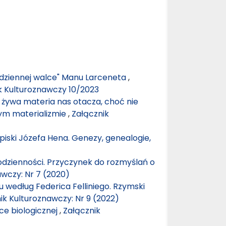
odziennej walce" Manu Larceneta
,
ik Kulturoznawczy 10/2023
 żywa materia nas otacza, choć nie
wym materializmie
,
Załącznik
apiski Józefa Hena. Genezy, genealogie,
odzienności. Przyczynek do rozmyślań o
awczy: Nr 7 (2020)
 według Federica Felliniego. Rzymski
ik Kulturoznawczy: Nr 9 (2022)
uce biologicznej
,
Załącznik