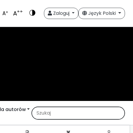
++
A
+
A
Zaloguj
Język Polski
la autorów