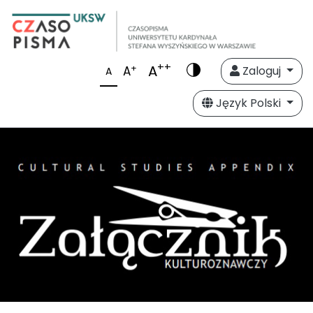
++
A
+
A
Zaloguj
A
Język Polski