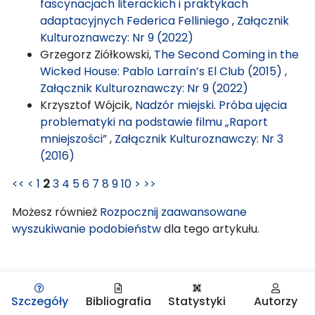
fascynacjach literackich i praktykach
adaptacyjnych Federica Felliniego
,
Załącznik
Kulturoznawczy: Nr 9 (2022)
Grzegorz Ziółkowski,
The Second Coming in the
Wicked House: Pablo Larraín’s El Club (2015)
,
Załącznik Kulturoznawczy: Nr 9 (2022)
Krzysztof Wójcik,
Nadzór miejski. Próba ujęcia
problematyki na podstawie filmu „Raport
mniejszości”
,
Załącznik Kulturoznawczy: Nr 3
(2016)
<<
<
1
2
3
4
5
6
7
8
9
10
>
>>
Możesz również
Rozpocznij zaawansowane
wyszukiwanie podobieństw
dla tego artykułu.
Szczegóły
Bibliografia
Statystyki
Autorzy