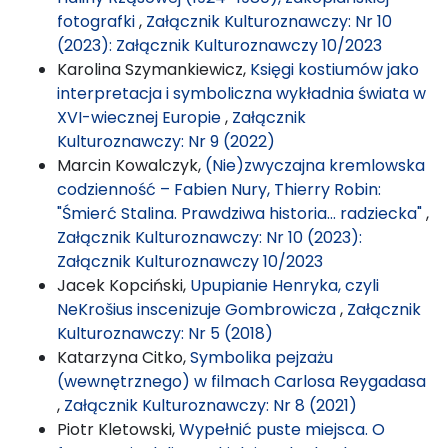
fotografki
,
Załącznik Kulturoznawczy: Nr 10
(2023): Załącznik Kulturoznawczy 10/2023
Karolina Szymankiewicz,
Księgi kostiumów jako
interpretacja i symboliczna wykładnia świata w
XVI-wiecznej Europie
,
Załącznik
Kulturoznawczy: Nr 9 (2022)
Marcin Kowalczyk,
(Nie)zwyczajna kremlowska
codzienność – Fabien Nury, Thierry Robin:
"Śmierć Stalina. Prawdziwa historia… radziecka"
,
Załącznik Kulturoznawczy: Nr 10 (2023):
Załącznik Kulturoznawczy 10/2023
Jacek Kopciński,
Upupianie Henryka, czyli
NeKrošius inscenizuje Gombrowicza
,
Załącznik
Kulturoznawczy: Nr 5 (2018)
Katarzyna Citko,
Symbolika pejzażu
(wewnętrznego) w filmach Carlosa Reygadasa
,
Załącznik Kulturoznawczy: Nr 8 (2021)
Piotr Kletowski,
Wypełnić puste miejsca. O