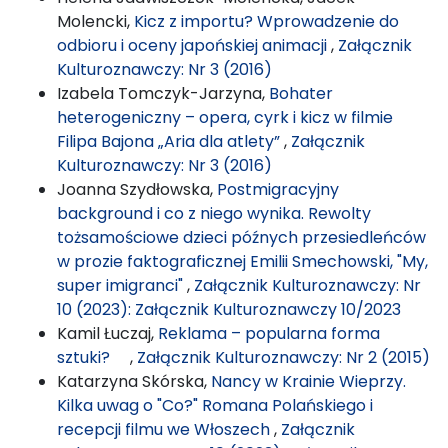
Molencki,
Kicz z importu? Wprowadzenie do
odbioru i oceny japońskiej animacji
,
Załącznik
Kulturoznawczy: Nr 3 (2016)
Izabela Tomczyk-Jarzyna,
Bohater
heterogeniczny – opera, cyrk i kicz w filmie
Filipa Bajona „Aria dla atlety”
,
Załącznik
Kulturoznawczy: Nr 3 (2016)
Joanna Szydłowska,
Postmigracyjny
background i co z niego wynika. Rewolty
tożsamościowe dzieci późnych przesiedleńców
w prozie faktograficznej Emilii Smechowski, "My,
super imigranci"
,
Załącznik Kulturoznawczy: Nr
10 (2023): Załącznik Kulturoznawczy 10/2023
Kamil Łuczaj,
Reklama – popularna forma
sztuki?
,
Załącznik Kulturoznawczy: Nr 2 (2015)
Katarzyna Skórska,
Nancy w Krainie Wieprzy.
Kilka uwag o "Co?" Romana Polańskiego i
recepcji filmu we Włoszech
,
Załącznik