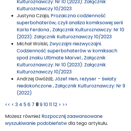
Kulturoznawczy: Nr 10 (2023): Załącznik
Kulturoznawczy 10/2023
Justyna Czaja,
Prozaiczna codzienność
superbohaterów, czyli analiza komiksowej serii
Karla Ferdona
,
Załącznik Kulturoznawczy: Nr 10
(2023): Załącznik Kulturoznawczy 10/2023
Michał Wolski,
Zwyczajni niezwyczajni.
Codzienność superbohaterów w komiksach
spod znaku Ultimate Marvel
,
Załącznik
Kulturoznawczy: Nr 10 (2023): Załącznik
Kulturoznawczy 10/2023
Andrzej Gwóźdź,
Józef Hen, reżyser – światy
niedokończone
,
Załącznik Kulturoznawczy: Nr 9
(2022)
<<
<
3
4
5
6
7
8
9
10
11
12
>
>>
Możesz również
Rozpocznij zaawansowane
wyszukiwanie podobieństw
dla tego artykułu.