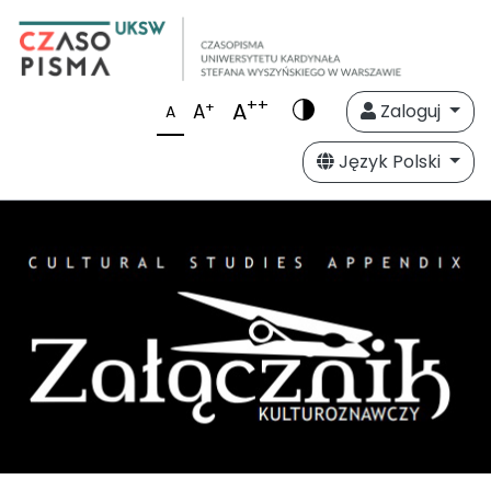
++
A
+
A
Zaloguj
A
Język Polski