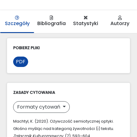
Szczegóły
Bibliografia
Statystyki
Autorzy
POBIERZ PLIKI
PDF
ZASADY CYTOWANIA
Formaty cytowań
Machtyl, K. (2020). Ożywczość semiotycznej optyki.
Głośno myśląc nad kategorią żywotności (i) tekstu.
Załącznik Kulturoznawczy
, (7), 593–604.