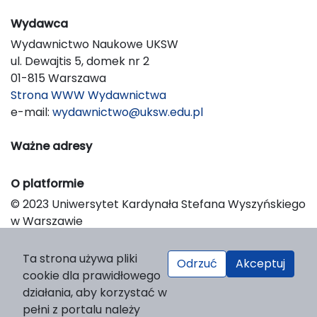
Wydawca
Wydawnictwo Naukowe UKSW
ul. Dewajtis 5, domek nr 2
01-815 Warszawa
Strona WWW Wydawnictwa
e-mail:
wydawnictwo@uksw.edu.pl
Ważne adresy
O platformie
© 2023 Uniwersytet Kardynała Stefana Wyszyńskiego
w Warszawie
Support & Customization by LIBCOM
Platform & Workflow by OJS/PKP
Ta strona używa pliki
Odrzuć
Akceptuj
cookie dla prawidłowego
działania, aby korzystać w
pełni z portalu należy