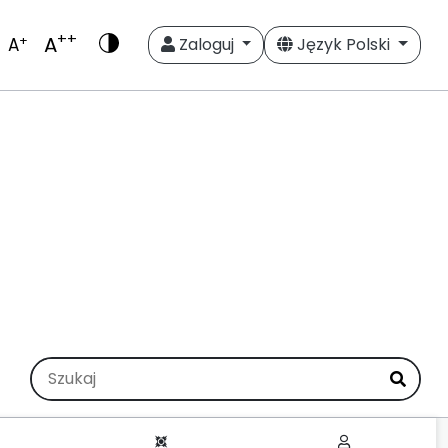
++
A
+
A
Zaloguj
Język Polski