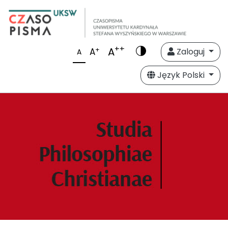
++
A
+
A
Zaloguj
A
Język Polski