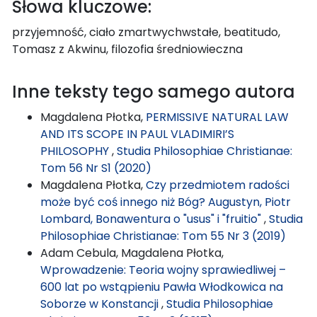
Słowa kluczowe:
przyjemność, ciało zmartwychwstałe, beatitudo,
Tomasz z Akwinu, filozofia średniowieczna
Inne teksty tego samego autora
Magdalena Płotka,
PERMISSIVE NATURAL LAW
AND ITS SCOPE IN PAUL VLADIMIRI’S
PHILOSOPHY
,
Studia Philosophiae Christianae:
Tom 56 Nr S1 (2020)
Magdalena Płotka,
Czy przedmiotem radości
może być coś innego niż Bóg? Augustyn, Piotr
Lombard, Bonawentura o "usus" i "fruitio"
,
Studia
Philosophiae Christianae: Tom 55 Nr 3 (2019)
Adam Cebula, Magdalena Płotka,
Wprowadzenie: Teoria wojny sprawiedliwej –
600 lat po wstąpieniu Pawła Włodkowica na
Soborze w Konstancji
,
Studia Philosophiae