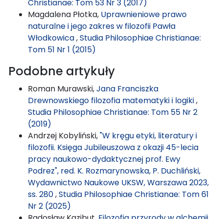
Christianae: Tom 53 Nr 3 (2017)
Magdalena Płotka,
Uprawnieniowe prawo
naturalne i jego zakres w filozofii Pawła
Włodkowica
,
Studia Philosophiae Christianae:
Tom 51 Nr 1 (2015)
Podobne artykuły
Roman Murawski,
Jana Franciszka
Drewnowskiego filozofia matematyki i logiki
,
Studia Philosophiae Christianae: Tom 55 Nr 2
(2019)
Andrzej Kobyliński,
"W kręgu etyki, literatury i
filozofii. Księga Jubileuszowa z okazji 45-lecia
pracy naukowo-dydaktycznej prof. Ewy
Podrez", red. K. Rozmarynowska, P. Duchliński,
Wydawnictwo Naukowe UKSW, Warszawa 2023,
ss. 280
,
Studia Philosophiae Christianae: Tom 61
Nr 2 (2025)
Radosław Kazibut,
Filozofia przyrody w alchemii.