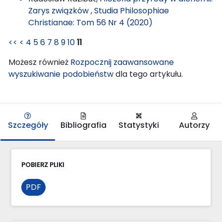
Zarys związków
,
Studia Philosophiae
Christianae: Tom 56 Nr 4 (2020)
<<
<
4
5
6
7
8
9
10
11
Możesz również
Rozpocznij zaawansowane
wyszukiwanie podobieństw
dla tego artykułu.
Szczegóły
Bibliografia
Statystyki
Autorzy
POBIERZ PLIKI
PDF