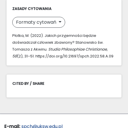
ZASADY CYTOWANIA
Formaty cytowań
Płotka, M. (2022). Jakich przyjemności będzie
doświadczał człowiek zbawiony? Stanowisko św.
Tomasza z Akwinu.
Studia Philosophiae Christianae
,
58
(2), 31–51. https://doi.org/10.21697/spch.2022.58.A.09
CITED BY / SHARE
E-mail:
spch@uksw.edu.pl