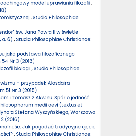
Coachingowy model uprawiania filozofii
,
18)
i tomistycznej
,
Studia Philosophiae
lendor" św. Jana Pawła II w świetle
, a. 6)
,
Studia Philosophiae Christianae:
cesu jako podstawa filozoficznego
 54 Nr 3 (2018)
zofii biologii
,
Studia Philosophiae
ywizmu – przypadek Alasdaira
m 51 Nr 3 (2015)
kham i Tomasz z Akwinu. Spór o jedność
philosophorum medii aevi (textus et
rdynała Stefana Wyszyńskiego, Warszawa
 2 (2016)
nalność. Jak pogodzić tradycyjne ujęcie
ności?
,
Studia Philosophiae Christianae: