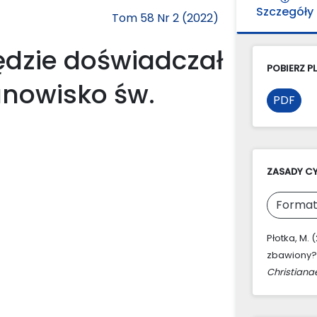
Szczegóły
Tom 58 Nr 2 (2022)
ędzie doświadczał
POBIERZ PL
anowisko św.
PDF
ZASADY C
Format
Płotka, M.
zbawiony?
Christiana