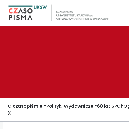
O czasopiśmie
Polityki Wydawnicze
60 lat SPCh
Og
X