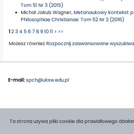
Tom 51 Nr 3 (2015)
Michał Jakub Wagner,
Metanaukowy kontekst p
Philosophiae Christianae: Tom 52 Nr 2 (2016)
1
2
3
4
5
6
7
8
9
10
11
>
>>
Możesz również
Rozpocznij zaawansowane wyszukiwa
E-mail:
spch@uksw.edu.pl
Ta strona używa pliki cookie dla prawidłowego działan