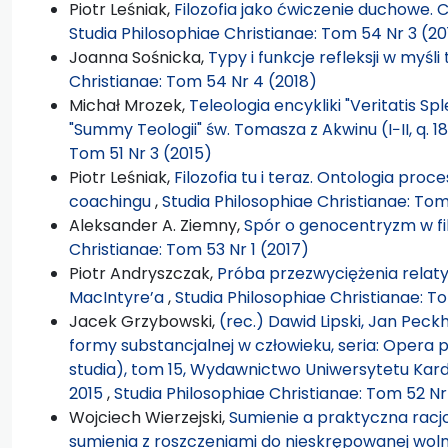
Piotr Leśniak,
Filozofia jako ćwiczenie duchowe. 
Studia Philosophiae Christianae: Tom 54 Nr 3 (20
Joanna Sośnicka,
Typy i funkcje refleksji w myśl
Christianae: Tom 54 Nr 4 (2018)
Michał Mrozek,
Teleologia encykliki "Veritatis Sp
"Summy Teologii" św. Tomasza z Akwinu (I−II, q. 18
Tom 51 Nr 3 (2015)
Piotr Leśniak,
Filozofia tu i teraz. Ontologia pro
coachingu
,
Studia Philosophiae Christianae: Tom
Aleksander A. Ziemny,
Spór o genocentryzm w filo
Christianae: Tom 53 Nr 1 (2017)
Piotr Andryszczak,
Próba przezwyciężenia relat
MacIntyre’a
,
Studia Philosophiae Christianae: To
Jacek Grzybowski,
(rec.) Dawid Lipski, Jan Pec
formy substancjalnej w człowieku, seria: Opera 
studia), tom 15, Wydawnictwo Uniwersytetu Ka
2015
,
Studia Philosophiae Christianae: Tom 52 Nr
Wojciech Wierzejski,
Sumienie a praktyczna racjo
sumienia z roszczeniami do nieskrępowanej wol