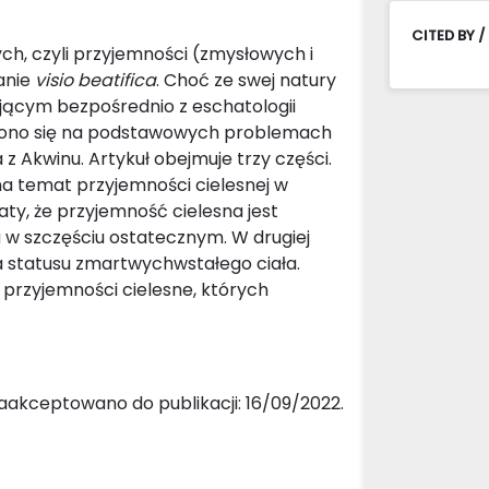
CITED BY /
ch, czyli przyjemności (zmysłowych i
anie
visio beatifica
. Choć ze swej natury
jącym bezpośrednio z eschatologii
kupiono się na podstawowych problemach
 z Akwinu. Artykuł obejmuje trzy części.
na temat przyjemności cielesnej w
y, że przyjemność cielesna jest
 w szczęściu ostatecznym. W drugiej
za statusu zmartwychwstałego ciała.
 przyjemności cielesne, których
aakceptowano do publikacji: 16/09/2022.