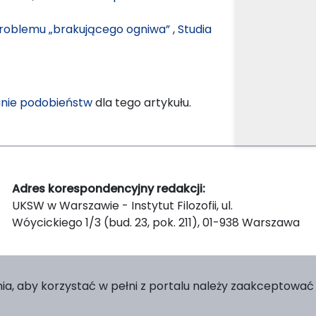
roblemu „brakującego ogniwa”
,
Studia
nie podobieństw
dla tego artykułu.
Adres korespondencyjny redakcji:
UKSW w Warszawie - Instytut Filozofii, ul.
Wóycickiego 1/3 (bud. 23, pok. 211), 01-938 Warszawa
ia, aby korzystać w pełni z portalu należy zaakceptować p