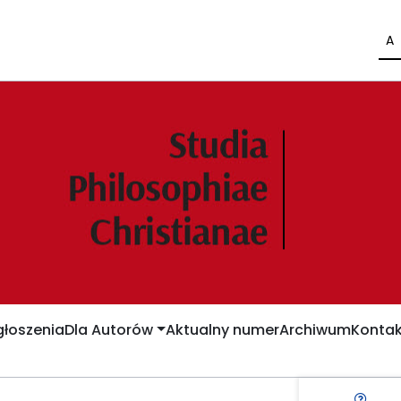
A
łoszenia
Dla Autorów
Aktualny numer
Archiwum
Kontak