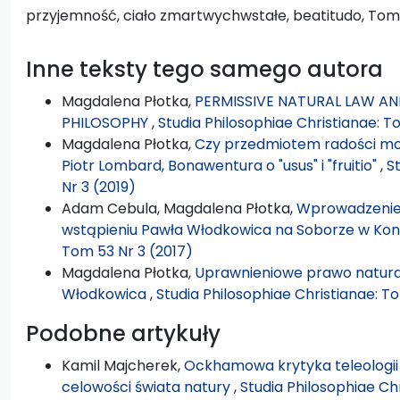
przyjemność, ciało zmartwychwstałe, beatitudo, Tomas
Inne teksty tego samego autora
Magdalena Płotka,
PERMISSIVE NATURAL LAW AND
PHILOSOPHY
,
Studia Philosophiae Christianae: T
Magdalena Płotka,
Czy przedmiotem radości moż
Piotr Lombard, Bonawentura o "usus" i "fruitio"
,
S
Nr 3 (2019)
Adam Cebula, Magdalena Płotka,
Wprowadzenie: 
wstąpieniu Pawła Włodkowica na Soborze w Kon
Tom 53 Nr 3 (2017)
Magdalena Płotka,
Uprawnieniowe prawo naturalne
Włodkowica
,
Studia Philosophiae Christianae: To
Podobne artykuły
Kamil Majcherek,
Ockhamowa krytyka teleologii
celowości świata natury
,
Studia Philosophiae Ch