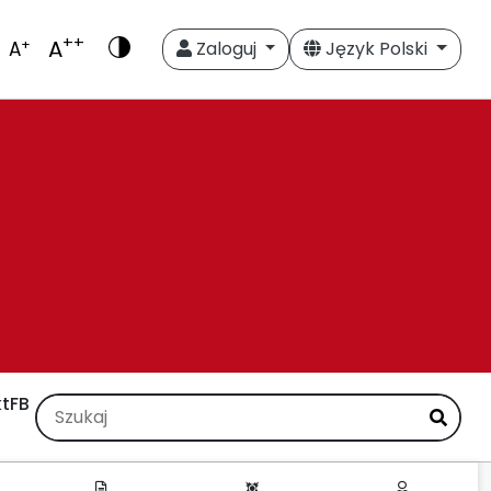
++
A
+
A
Zaloguj
Język Polski
t
FB