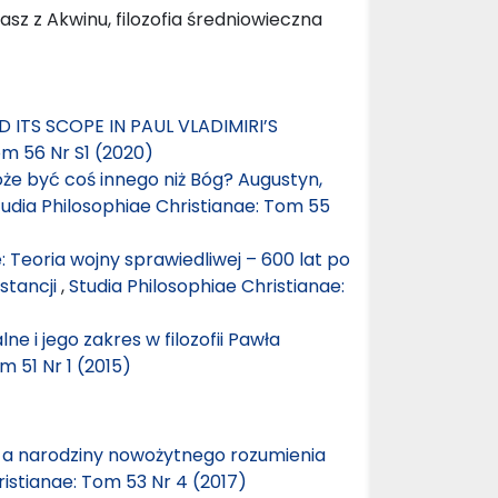
z z Akwinu, filozofia średniowieczna
 ITS SCOPE IN PAUL VLADIMIRI’S
om 56 Nr S1 (2020)
e być coś innego niż Bóg? Augustyn,
tudia Philosophiae Christianae: Tom 55
Teoria wojny sprawiedliwej – 600 lat po
stancji
,
Studia Philosophiae Christianae:
 i jego zakres w filozofii Pawła
m 51 Nr 1 (2015)
 a narodziny nowożytnego rozumienia
ristianae: Tom 53 Nr 4 (2017)