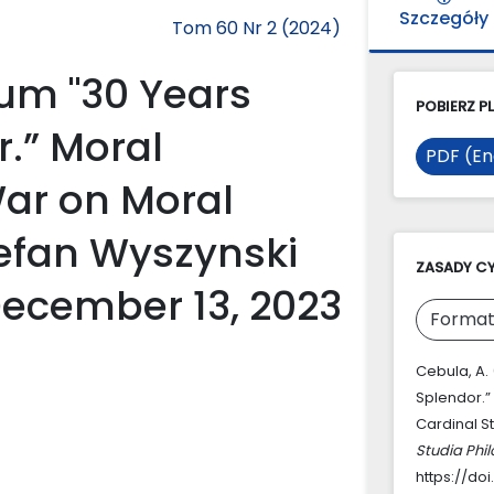
Szczegóły
Tom 60 Nr 2 (2024)
um "30 Years
POBIERZ PL
r.” Moral
PDF (En
ar on Moral
tefan Wyszynski
ZASADY C
December 13, 2023
Format
Cebula, A.
Splendor.”
Cardinal S
Studia Phi
https://do