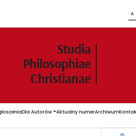
A
łoszenia
Dla Autorów
Aktualny numer
Archiwum
Kontak