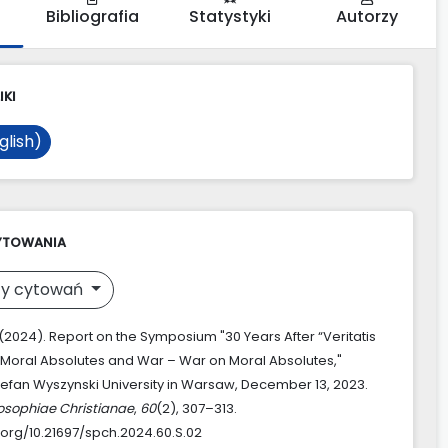
Bibliografia
Statystyki
Autorzy
IKI
glish)
YTOWANIA
y cytowań
 (2024). Report on the Symposium "30 Years After “Veritatis
 Moral Absolutes and War – War on Moral Absolutes,"
tefan Wyszynski University in Warsaw, December 13, 2023.
losophiae Christianae
,
60
(2), 307–313.
i.org/10.21697/spch.2024.60.S.02