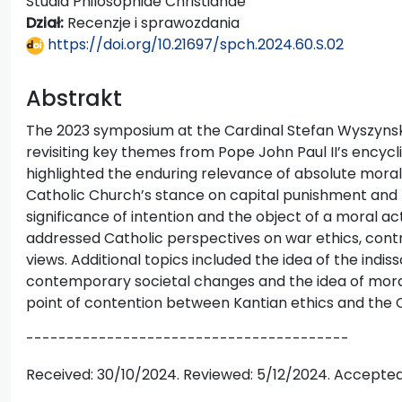
Studia Philosophiae Christianae
Dział:
Recenzje i sprawozdania
https://doi.org/10.21697/spch.2024.60.S.02
Abstrakt
The 2023 symposium at the Cardinal Stefan Wyszynski 
revisiting key themes from Pope John Paul II’s encycl
highlighted the enduring relevance of absolute mora
Catholic Church’s stance on capital punishment and k
significance of intention and the object of a moral ac
addressed Catholic perspectives on war ethics, contra
views. Additional topics included the idea of the indis
contemporary societal changes and the idea of mora
point of contention between Kantian ethics and the C
----------------------------------------
Received: 30/10/2024. Reviewed: 5/12/2024. Accepted: