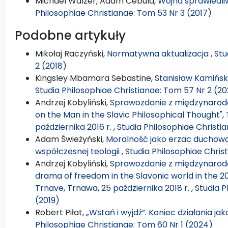
Michael Walzer, Adam Cebula,
Wojna sprawiedliw
Philosophiae Christianae: Tom 53 Nr 3 (2017)
Podobne artykuły
Mikołaj Raczyński,
Normatywna aktualizacja
,
Stu
2 (2018)
Kingsley Mbamara Sebastine,
Stanisław Kamiński
Studia Philosophiae Christianae: Tom 57 Nr 2 (20
Andrzej Kobyliński,
Sprawozdanie z międzynarodo
on the Man in the Slavic Philosophical Thought",
października 2016 r.
,
Studia Philosophiae Christi
Adam Świeżyński,
Moralność jako erzac duchowoś
współczesnej teologii
,
Studia Philosophiae Chris
Andrzej Kobyliński,
Sprawozdanie z międzynarodo
drama of freedom in the Slavonic world in the 2
Trnave, Trnawa, 25 października 2018 r.
,
Studia P
(2019)
Robert Piłat,
„Wstań i wyjdź”. Koniec działania ja
Philosophiae Christianae: Tom 60 Nr 1 (2024)