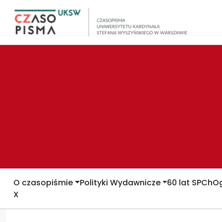
O czasopiśmie
Polityki Wydawnicze
60 lat SPCh
Og
X