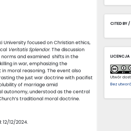
CITED BY /
University focused on Christian ethics,
ical
Veritatis Splendor
. The discussion
l norms and examined shifts in the
LICENCJA
illing in war, emphasizing the
t in moral reasoning. The event also
sting the just war doctrine with pacifist
Utwór dostę
solubility of marriage amid
Bez utwor
l autonomy, understood as the central
hurch’s traditional moral doctrine.
 12/12/2024.