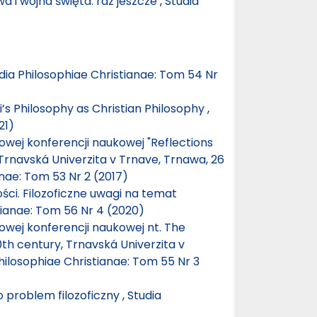
a i wojna święta: raz jeszcze
,
Studia
dia Philosophiae Christianae: Tom 54 Nr
’s Philosophy as Christian Philosophy
,
21)
wej konferencji naukowej "Reflections
 Trnavská Univerzita v Trnave, Trnawa, 26
anae: Tom 53 Nr 2 (2017)
ci. Filozoficzne uwagi na temat
tianae: Tom 56 Nr 4 (2020)
wej konferencji naukowej nt. The
0th century, Trnavská Univerzita v
hilosophiae Christianae: Tom 55 Nr 3
ko problem filozoficzny
,
Studia