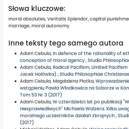
Słowa kluczowe:
moral absolutes, Veritatis Splendor, capital punishment, 
marriage, moral autonomy
Inne teksty tego samego autora
Adam Cebula,
In defence of the rationality of et
conception of moral agency
,
Studia Philosophia
Adam Cebula,
Radical Pacifism, Limited Pacifis
Jacek Hołówka)
,
Studia Philosophiae Christiana
Adam Cebula, Magdalena Płotka,
Wprowadzenie: 
wstąpieniu Pawła Włodkowica na Soborze w Kon
Tom 53 Nr 3 (2017)
Adam Cebula,
W czterdzieści lat po publikacji "
niesprawiedliwych" Michaela Walzera. Kilka uw
moralnego uczestników działań zbrojnych
,
Stud
(2017)