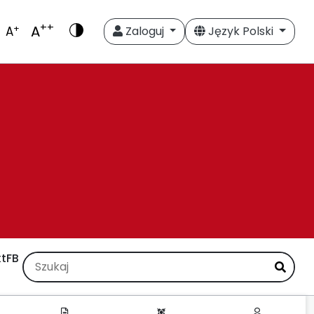
++
A
+
A
Zaloguj
Język Polski
t
FB