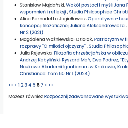
Stanisław Majdański,
Wokół postaci i myśli Jana
wspomnień i refleksji
,
Studia Philosophiae Christ
Alina Bernadetta Jagiełłowicz,
Operatywno-heury
koncepcji filozoficznej Juliana Aleksandrowicza
,
Nr 2 (2021)
Magdalena Woźniewska-Działak,
Patriotyzm w fi
rozprawy "O miłości ojczyzny"
,
Studia Philosophi
Julia Rejewska,
Filozofia chrześcijańska w oblicz
Andrzej Kobyliński, Ryszard Moń, Ewa Podrez, "
Naukowe Akademii Ignatianum w Krakowie, Krakó
Christianae: Tom 60 Nr 1 (2024)
<<
<
1
2
3
4
5
6
7
>
>>
Możesz również
Rozpocznij zaawansowane wyszukiwa