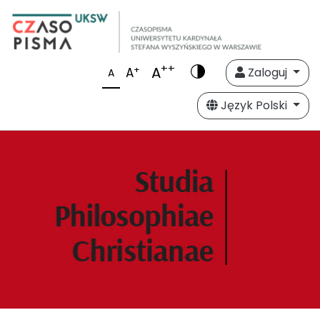
++
A
+
A
Zaloguj
A
Język Polski