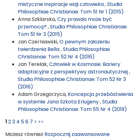
mistyczne inspiracje wizji człowieka
,
Studia
Philosophiae Christianae: Tom 51 Nr 1 (2015)
Anna Szklarska,
Czy prawda może być
przemocą?
,
Studia Philosophiae Christianae:
Tom 51 Nr 3 (2015)
Jan Czerniawski,
O pewnym założeniu
twierdzenia Bella
,
Studia Philosophiae
Christianae: Tom 52 Nr 4 (2016)
Jan Terelak,
Człowiek w Kosmosie: Bariery
adaptacyjne z perspektywy astronautycznej
,
Studia Philosophiae Christianae: Tom 52 Nr 3
(2016)
Adam Grzegorzyca,
Koncepcja przebóstwienia
w systemie Jana Szkota Eriugeny
,
Studia
Philosophiae Christianae: Tom 55 Nr 4 (2019)
1
2
3
4
5
6
7
>
>>
Możesz również
Rozpocznij zaawansowane