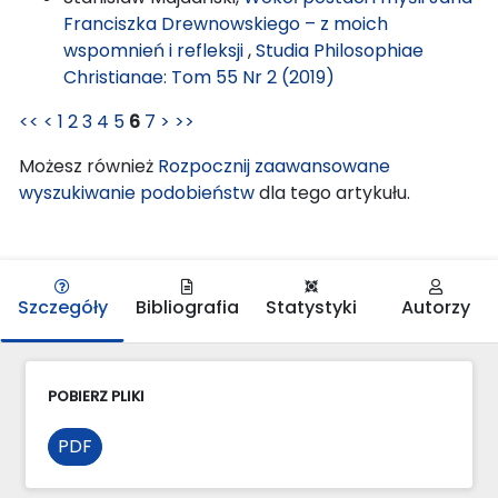
Franciszka Drewnowskiego – z moich
wspomnień i refleksji
,
Studia Philosophiae
Christianae: Tom 55 Nr 2 (2019)
<<
<
1
2
3
4
5
6
7
>
>>
Możesz również
Rozpocznij zaawansowane
wyszukiwanie podobieństw
dla tego artykułu.
Szczegóły
Bibliografia
Statystyki
Autorzy
POBIERZ PLIKI
PDF