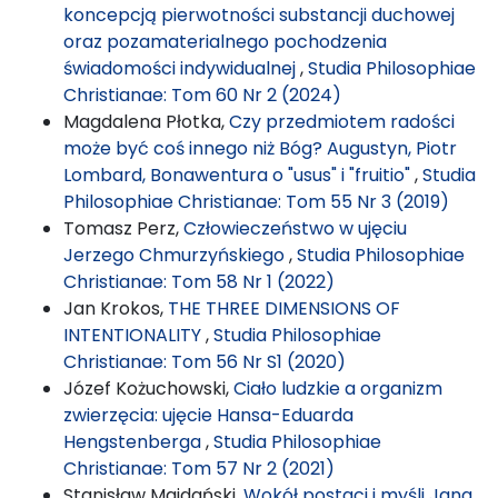
koncepcją pierwotności substancji duchowej
oraz pozamaterialnego pochodzenia
świadomości indywidualnej
,
Studia Philosophiae
Christianae: Tom 60 Nr 2 (2024)
Magdalena Płotka,
Czy przedmiotem radości
może być coś innego niż Bóg? Augustyn, Piotr
Lombard, Bonawentura o "usus" i "fruitio"
,
Studia
Philosophiae Christianae: Tom 55 Nr 3 (2019)
Tomasz Perz,
Człowieczeństwo w ujęciu
Jerzego Chmurzyńskiego
,
Studia Philosophiae
Christianae: Tom 58 Nr 1 (2022)
Jan Krokos,
THE THREE DIMENSIONS OF
INTENTIONALITY
,
Studia Philosophiae
Christianae: Tom 56 Nr S1 (2020)
Józef Kożuchowski,
Ciało ludzkie a organizm
zwierzęcia: ujęcie Hansa-Eduarda
Hengstenberga
,
Studia Philosophiae
Christianae: Tom 57 Nr 2 (2021)
Stanisław Majdański,
Wokół postaci i myśli Jana