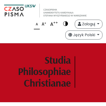
++
A
+
A
Zaloguj
A
Język Polski