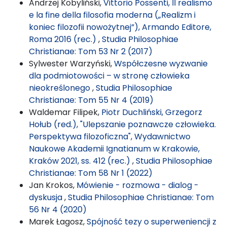
Andrzej Kobyliński,
Vittorio Possenti, Il realismo
e la fine della filosofia moderna („Realizm i
koniec filozofii nowożytnej”), Armando Editore,
Roma 2016 (rec.)
,
Studia Philosophiae
Christianae: Tom 53 Nr 2 (2017)
Sylwester Warzyński,
Współczesne wyzwanie
dla podmiotowości – w stronę człowieka
nieokreślonego
,
Studia Philosophiae
Christianae: Tom 55 Nr 4 (2019)
Waldemar Filipek,
Piotr Duchliński, Grzegorz
Hołub (red.), "Ulepszanie poznawcze człowieka.
Perspektywa filozoficzna", Wydawnictwo
Naukowe Akademii Ignatianum w Krakowie,
Kraków 2021, ss. 412 (rec.)
,
Studia Philosophiae
Christianae: Tom 58 Nr 1 (2022)
Jan Krokos,
Mówienie - rozmowa - dialog -
dyskusja
,
Studia Philosophiae Christianae: Tom
56 Nr 4 (2020)
Marek Łagosz,
Spójność tezy o superweniencji z