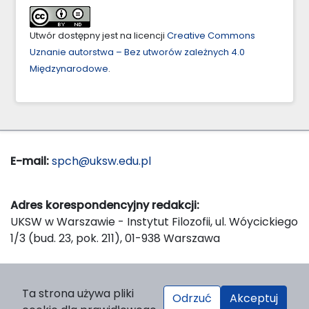
Utwór dostępny jest na licencji
Creative Commons
Uznanie autorstwa – Bez utworów zależnych 4.0
Międzynarodowe
.
E-mail:
spch@uksw.edu.pl
Adres korespondencyjny redakcji:
UKSW w Warszawie - Instytut Filozofii, ul. Wóycickiego
1/3 (bud. 23, pok. 211), 01-938 Warszawa
Wydawca:
Ta strona używa pliki
Odrzuć
Akceptuj
Wydawnictwo Naukowe UKSW, ul. Dewajtis 5, domek