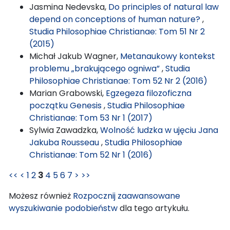
Jasmina Nedevska,
Do principles of natural law
depend on conceptions of human nature?
,
Studia Philosophiae Christianae: Tom 51 Nr 2
(2015)
Michał Jakub Wagner,
Metanaukowy kontekst
problemu „brakującego ogniwa”
,
Studia
Philosophiae Christianae: Tom 52 Nr 2 (2016)
Marian Grabowski,
Egzegeza filozoficzna
początku Genesis
,
Studia Philosophiae
Christianae: Tom 53 Nr 1 (2017)
Sylwia Zawadzka,
Wolność ludzka w ujęciu Jana
Jakuba Rousseau
,
Studia Philosophiae
Christianae: Tom 52 Nr 1 (2016)
<<
<
1
2
3
4
5
6
7
>
>>
Możesz również
Rozpocznij zaawansowane
wyszukiwanie podobieństw
dla tego artykułu.