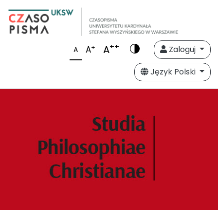
++
A
+
A
Zaloguj
A
Język Polski