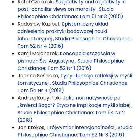
Rafał Czekalski,
Subjectivity and objectivity in
post-conciliar views on morality
,
Studia
Philosophiae Christianae: Tom 51 Nr 3 (2015)
Radosław Kazibut,
Epistemiczny układ
odniesienia praktyki badawczej nauki
laboratoryjnej
,
Studia Philosophiae Christianae:
Tom 52 Nr 4 (2016)
Kamil Majcherek,
Koncepcja szczęścia w
pismach Św. Augustyna
,
Studia Philosophiae
Christianae: Tom 52 Nr 1 (2016)
Joanna Sośnicka,
Typy i funkcje refleksji w myśli
tomistycznej
,
Studia Philosophiae Christianae:
Tom 54 Nr 4 (2018)
Andrzej Kobyliński,
Jaka normatywność po
„śmierci Boga”? Etyczne implikacje myśli słabej
,
Studia Philosophiae Christianae: Tom 54 Nr 2
(2018)
Jan Krokos,
Trójwymiar intencjonalności
,
Studia
Philosophiae Christianae: Tom 52 Nr 3 (2016)