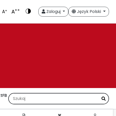
++
A
+
A
Zaloguj
Język Polski
t
FB