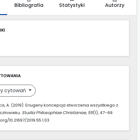
Bibliografia
Statystyki
Autorzy
IKI
YTOWANIA
y cytowań
a, A. (2019). Eriugeny koncepcja stworzenia wszystkiego z
człowieku.
Studia Philosophiae Christianae
,
55
(1), 47–69.
.org/10.21697/2019.55.1.03