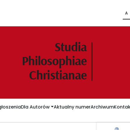
A
łoszenia
Dla Autorów
Aktualny numer
Archiwum
Kontak