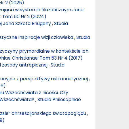
Nr 2 (2025)
ająca w systemie filozoficznym Jana
e: Tom 60 Nr 2 (2024)
ej Jana Szkota Eriugeny
,
Studia
tyczne inspiracje wizji człowieka
,
Studia
przyczyny prymordialne w kontekście ich
phiae Christianae: Tom 53 Nr 4 (2017)
ji zasady antropicznej
,
Studia
tacyjne z perspektywy astronautycznej
,
16)
u Wszechświata z nicości. Czy
a Wszechświata?
,
Studia Philosophiae
uzzle” chrześcijańskiego światopoglądu
,
19)