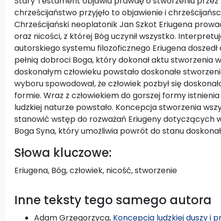
Stary Testament objawia prawdę o stworzeniu przez 
chrześcijaństwo przyjęło to objawienie i chrześcijańsc
Chrześcijański neoplatonik Jan Szkot Eriugena prowa
oraz nicości, z której Bóg uczynił wszystko. Interpretu
autorskiego systemu filozoficznego Eriugena doszedł 
pełnią dobroci Boga, który dokonał aktu stworzenia w
doskonałym człowieku powstało doskonałe stworzeni
wyboru spowodował, że człowiek pozbył się doskonałoś
formie. Wraz z człowiekiem do gorszej formy istnienia
ludzkiej naturze powstało. Koncepcja stworzenia wszy
stanowić wstęp do rozważań Eriugeny dotyczących w
Boga Syna, który umożliwia powrót do stanu doskonał
Słowa kluczowe:
Eriugena, Bóg, człowiek, nicość, stworzenie
Inne teksty tego samego autora
Adam Grzegorzyca,
Koncepcja ludzkiej duszy i 