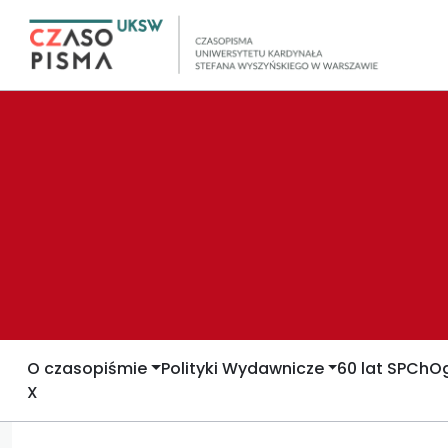
O czasopiśmie
Polityki Wydawnicze
60 lat SPCh
Og
X