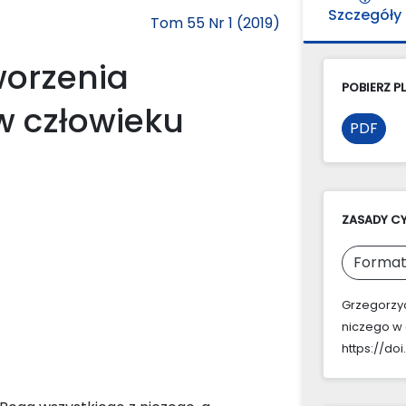
Szczegóły
Tom 55 Nr 1 (2019)
worzenia
POBIERZ PL
w człowieku
PDF
ZASADY C
Format
Grzegorzyc
niczego w 
https://doi