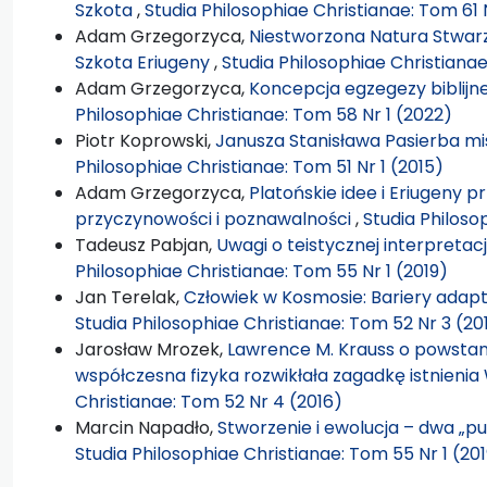
Szkota
,
Studia Philosophiae Christianae: Tom 61 
Adam Grzegorzyca,
Niestworzona Natura Stwarz
Szkota Eriugeny
,
Studia Philosophiae Christiana
Adam Grzegorzyca,
Koncepcja egzegezy biblijn
Philosophiae Christianae: Tom 58 Nr 1 (2022)
Piotr Koprowski,
Janusza Stanisława Pasierba mis
Philosophiae Christianae: Tom 51 Nr 1 (2015)
Adam Grzegorzyca,
Platońskie idee i Eriugeny 
przyczynowości i poznawalności
,
Studia Philoso
Tadeusz Pabjan,
Uwagi o teistycznej interpretac
Philosophiae Christianae: Tom 55 Nr 1 (2019)
Jan Terelak,
Człowiek w Kosmosie: Bariery adap
Studia Philosophiae Christianae: Tom 52 Nr 3 (20
Jarosław Mrozek,
Lawrence M. Krauss o powstani
współczesna fizyka rozwikłała zagadkę istnieni
Christianae: Tom 52 Nr 4 (2016)
Marcin Napadło,
Stworzenie i ewolucja – dwa „p
Studia Philosophiae Christianae: Tom 55 Nr 1 (20