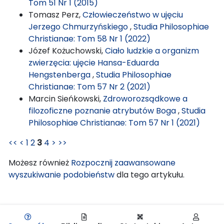
Tom 51 Nr 1 (2015)
Tomasz Perz,
Człowieczeństwo w ujęciu
Jerzego Chmurzyńskiego
,
Studia Philosophiae
Christianae: Tom 58 Nr 1 (2022)
Józef Kożuchowski,
Ciało ludzkie a organizm
zwierzęcia: ujęcie Hansa-Eduarda
Hengstenberga
,
Studia Philosophiae
Christianae: Tom 57 Nr 2 (2021)
Marcin Sieńkowski,
Zdroworozsądkowe a
filozoficzne poznanie atrybutów Boga
,
Studia
Philosophiae Christianae: Tom 57 Nr 1 (2021)
<<
<
1
2
3
4
>
>>
Możesz również
Rozpocznij zaawansowane
wyszukiwanie podobieństw
dla tego artykułu.