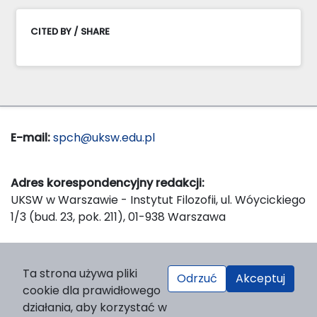
CITED BY / SHARE
E-mail:
spch@uksw.edu.pl
Adres korespondencyjny redakcji:
UKSW w Warszawie - Instytut Filozofii, ul. Wóycickiego
1/3 (bud. 23, pok. 211), 01-938 Warszawa
Wydawca:
Ta strona używa pliki
Odrzuć
Akceptuj
Wydawnictwo Naukowe UKSW, ul. Dewajtis 5, domek
cookie dla prawidłowego
nr 2, 01-815 Warszawa
działania, aby korzystać w
Strona WWW Wydawnictwa