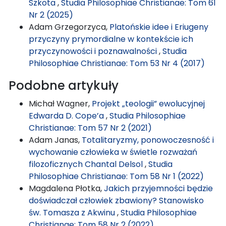
Szkota
,
Studia Philosophiae Christianae: Tom 61
Nr 2 (2025)
Adam Grzegorzyca,
Platońskie idee i Eriugeny
przyczyny prymordialne w kontekście ich
przyczynowości i poznawalności
,
Studia
Philosophiae Christianae: Tom 53 Nr 4 (2017)
Podobne artykuły
Michał Wagner,
Projekt „teologii” ewolucyjnej
Edwarda D. Cope’a
,
Studia Philosophiae
Christianae: Tom 57 Nr 2 (2021)
Adam Janas,
Totalitaryzmy, ponowoczesność i
wychowanie człowieka w świetle rozważań
filozoficznych Chantal Delsol
,
Studia
Philosophiae Christianae: Tom 58 Nr 1 (2022)
Magdalena Płotka,
Jakich przyjemności będzie
doświadczał człowiek zbawiony? Stanowisko
św. Tomasza z Akwinu
,
Studia Philosophiae
Christianae: Tom 58 Nr 2 (2022)