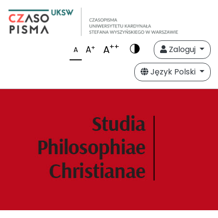
++
A
+
A
Zaloguj
A
Język Polski