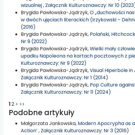
wizualnej
,
Załącznik Kulturoznawczy: Nr 10 (2023
Brygida Pawłowska-Jądrzyk,
O „duchowości nas
w dwóch ujęciach literackich (Irzykowski – Dehn
(2016)
Brygida Pawłowska-Jądrzyk,
Polański, Hitchcoc
Nr 9 (2022)
Brygida Pawłowska-Jądrzyk,
Wielki mały człowiek
upadku Napoleona na kartach pocztowych z pi
Kulturoznawczy: Nr 9 (2022)
Brygida Pawłowska-Jądrzyk,
Visual Hiperbole i
Załącznik Kulturoznawczy: Nr 1 (2014)
Brygida Pawłowska-Jądrzyk,
Pop Culture against
Załącznik Kulturoznawczy: Nr 11 (2024)
1
2
>
>>
Podobne artykuły
Małgorzata Jankowska,
Modern Apocrypha as an
Action’
,
Załącznik Kulturoznawczy: Nr 3 (2016)