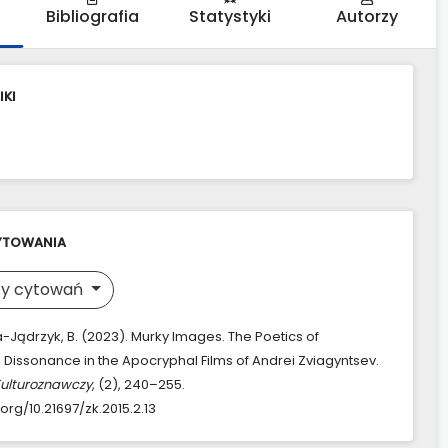
Bibliografia
Statystyki
Autorzy
IKI
YTOWANIA
y cytowań
Jądrzyk, B. (2023). Murky Images. The Poetics of
l Dissonance in the Apocryphal Films of Andrei Zviagyntsev.
Kulturoznawczy
, (2), 240–255.
.org/10.21697/zk.2015.2.13