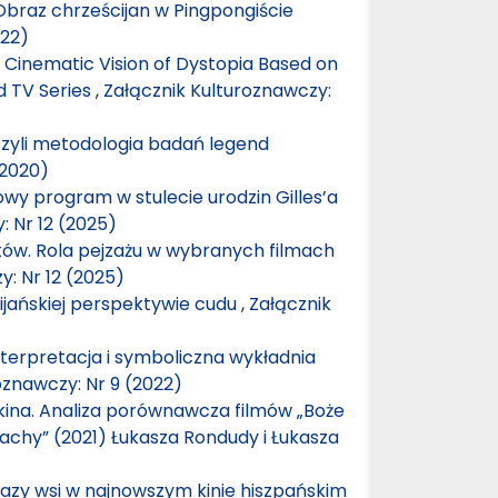
Obraz chrześcijan w Pingpongiście
022)
Cinematic Vision of Dystopia Based on
d TV Series
,
Załącznik Kulturoznawczy:
zyli metodologia badań legend
(2020)
mowy program w stulecie urodzin Gilles’a
: Nr 12 (2025)
tów. Rola pejzażu w wybranych filmach
y: Nr 12 (2025)
ijańskiej perspektywie cudu
,
Załącznik
nterpretacja i symboliczna wykładnia
oznawczy: Nr 9 (2022)
kina. Analiza porównawcza filmów „Boże
rachy” (2021) Łukasza Rondudy i Łukasza
azy wsi w najnowszym kinie hiszpańskim