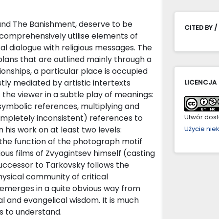
n and The Banishment, deserve to be
CITED BY /
comprehensively utilise elements of
l dialogue with religious messages. The
plans that are outlined mainly through a
onships, a particular place is occupied
tly mediated by artistic intertexts
LICENCJA
 the viewer in a subtle play of meanings:
 symbolic references, multiplying and
completely inconsistent) references to
Utwór dostę
 his work on at least two levels:
Użycie ni
(the function of the photograph motif
ous films of Zvyagintsev himself (casting
successor to Tarkovsky follows the
sical community of critical
 emerges in a quite obvious way from
cal and evangelical wisdom. It is much
 is to understand.