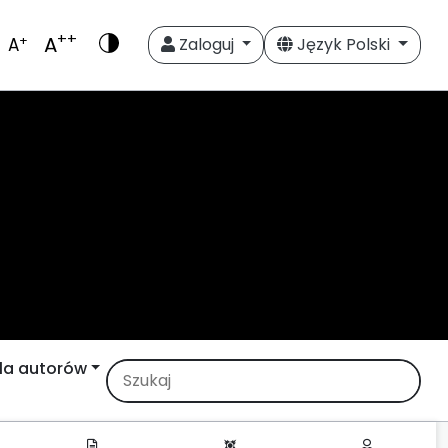
++
A
+
A
Zaloguj
Język Polski
la autorów