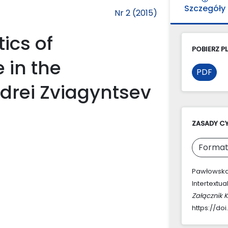
Szczegóły
Nr 2 (2015)
ics of
POBIERZ PL
 in the
PDF
drei Zviagyntsev
ZASADY C
Format
Pawłowska-
Intertextua
Załącznik 
https://doi