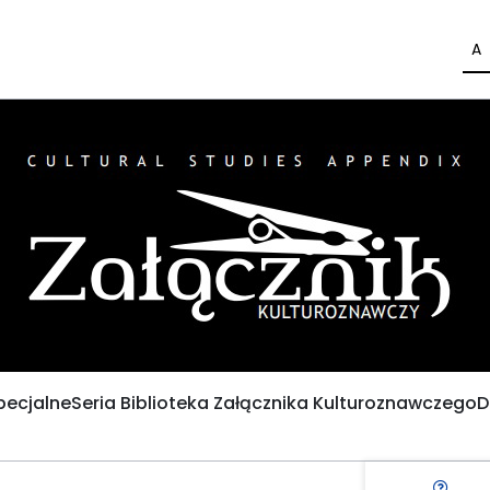
A
pecjalne
Seria Biblioteka Załącznika Kulturoznawczego
D