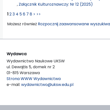
,
Załącznik Kulturoznawczy: Nr 12 (2025)
1
2
3
4
5
6
7
8
>
>>
Możesz również
Rozpocznij zaawansowane wyszukiwa
Wydawca
Wydawnictwo Naukowe UKSW
ul. Dewajtis 5, domek nr 2
01-815 Warszawa
Strona WWW Wydawnictwa
e-mail:
wydawnictwo@uksw.edu.pl