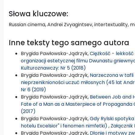
Słowa kluczowe:
Russian cinema, Andrei Zvyagintsev, intertextuality,
Inne teksty tego samego autora
Brygida Pawłowska-Jądrzyk,
Ciężkość - lekkość
organizacji estetycznej filmu Dwunastu gniewny
Kulturoznawczy: Nr 5 (2018)
Brygida Pawłowska-Jądrzyk,
Narzeczona w tafli 
nieprzeniknioności uczuć miłosnych (45 lat An
Nr 6 (2019)
Brygida Pawłowska-Jądrzyk,
Between Job and H
Fate of a Man as a Masterpiece of Propaganda
(2017)
Brygida Pawłowska-Jądrzyk,
Gdy Rylski spotyka
hotelu Excelsior" i fenomen nimfetki)
,
Załącznik 
Brygida Pawłowska-Jądrzyk,
Dłonie i motywy zw