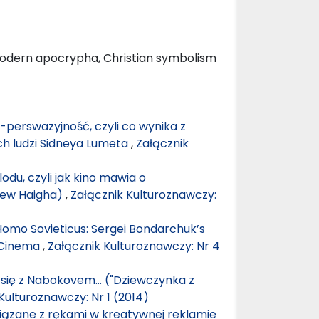
 modern apocrypha, Christian symbolism
 -perswazyjność, czyli co wynika z
ch ludzi Sidneya Lumeta
,
Załącznik
lodu, czyli jak kino mawia o
drew Haigha)
,
Załącznik Kulturoznawczy:
omo Sovieticus: Sergei Bondarchuk’s
 Cinema
,
Załącznik Kulturoznawczy: Nr 4
 się z Nabokovem… ("Dziewczynka z
Kulturoznawczy: Nr 1 (2014)
iązane z rękami w kreatywnej reklamie