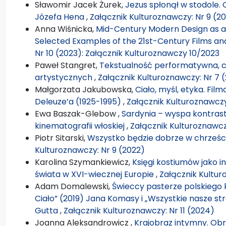
Sławomir Jacek Żurek,
Jezus spłonął w stodole. 
Józefa Hena
,
Załącznik Kulturoznawczy: Nr 9 (2
Anna Wiśnicka,
Mid-Century Modern Design as a 
Selected Examples of the 21st-Century Films an
Nr 10 (2023): Załącznik Kulturoznawczy 10/2023
Paweł Stangret,
Tekstualność performatywna, c
artystycznych
,
Załącznik Kulturoznawczy: Nr 7 
Małgorzata Jakubowska,
Ciało, myśl, etyka. Fil
Deleuze’a (1925-1995)
,
Załącznik Kulturoznawczy
Ewa Baszak-Glebow ,
Sardynia – wyspa kontras
kinematografii włoskiej
,
Załącznik Kulturoznawcz
Piotr Sitarski,
Wszystko będzie dobrze w chrześc
Kulturoznawczy: Nr 9 (2022)
Karolina Szymankiewicz,
Księgi kostiumów jako i
świata w XVI-wiecznej Europie
,
Załącznik Kultur
Adam Domalewski,
Świeccy pasterze polskiego 
Ciało” (2019) Jana Komasy i „Wszystkie nasze st
Gutta
,
Załącznik Kulturoznawczy: Nr 11 (2024)
Joanna Aleksandrowicz ,
Krajobraz intymny. Obr