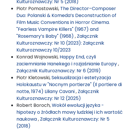
Kulturoznawczy: Nr 5 (2018)
Piotr Pomostowski,
The Director–Composer
Duo: Polanski & Komeda’s Deconstruction of
Film Music Conventions in Horror Cinema.
"Fearless Vampire Killers" (1967) and
"Rosemary’s Baby" (1968)
,
Załącznik
Kulturoznawczy: Nr 10 (2023): Załącznik
Kulturoznawczy 10/2023
Konrad Wojnowski,
Happy End, czyli
zaciemnianie Hanekego i rozjaśnianie Europy
,
Załącznik Kulturoznawczy: Nr 6 (2019)
Piotr Kletowski,
Seksualizacja i estetyzacja
Holokaustu w "Nocnym portierze" (Il portiere di
notte, 1974) Liliany Cavani
,
Załącznik
Kulturoznawczy: Nr 12 (2025)
Robert Boroch,
Wokół ewolucji języka -
hipotezy o źródłach mowy ludzkiej i ich wartość
naukowa
,
Załącznik Kulturoznawczy: Nr 5
(2018)