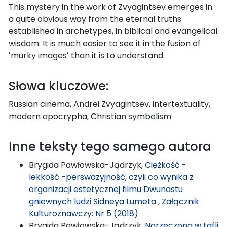
This mystery in the work of Zvyagintsev emerges in
a quite obvious way from the eternal truths
established in archetypes, in biblical and evangelical
wisdom. It is much easier to see it in the fusion of
‛murky imagesʼ than it is to understand.
Słowa kluczowe:
Russian cinema, Andrei Zvyagintsev, intertextuality,
modern apocrypha, Christian symbolism
Inne teksty tego samego autora
Brygida Pawłowska-Jądrzyk,
Ciężkość -
lekkość -perswazyjność, czyli co wynika z
organizacji estetycznej filmu Dwunastu
gniewnych ludzi Sidneya Lumeta
,
Załącznik
Kulturoznawczy: Nr 5 (2018)
Brygida Pawłowska-Jądrzyk,
Narzeczona w tafli