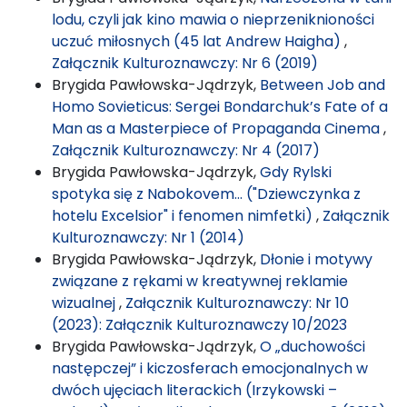
lodu, czyli jak kino mawia o nieprzeniknioności
uczuć miłosnych (45 lat Andrew Haigha)
,
Załącznik Kulturoznawczy: Nr 6 (2019)
Brygida Pawłowska-Jądrzyk,
Between Job and
Homo Sovieticus: Sergei Bondarchuk’s Fate of a
Man as a Masterpiece of Propaganda Cinema
,
Załącznik Kulturoznawczy: Nr 4 (2017)
Brygida Pawłowska-Jądrzyk,
Gdy Rylski
spotyka się z Nabokovem… ("Dziewczynka z
hotelu Excelsior" i fenomen nimfetki)
,
Załącznik
Kulturoznawczy: Nr 1 (2014)
Brygida Pawłowska-Jądrzyk,
Dłonie i motywy
związane z rękami w kreatywnej reklamie
wizualnej
,
Załącznik Kulturoznawczy: Nr 10
(2023): Załącznik Kulturoznawczy 10/2023
Brygida Pawłowska-Jądrzyk,
O „duchowości
następczej” i kiczosferach emocjonalnych w
dwóch ujęciach literackich (Irzykowski –