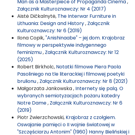
Man as a Masterpiece of Propaganda Cinema
,
Załącznik Kulturoznawczy: Nr 4 (2017)
Aistė Dičkalnytė,
The Interwar Furniture in
Lithuania: Design and History
,
Załącznik
Kulturoznawczy: Nr 6 (2019)
Ilona Copik,
"Anishinaabe" – jej dom. Krajobraz
filmowy w perspektywie indygennego
feminizmu
,
Załącznik Kulturoznawczy: Nr 12
(2025)
Robert Birkholc,
Notatki filmowe Piera Paola
Pasoliniego na tle literackiej i filmowej poetyki
brulionu
,
Załącznik Kulturoznawczy: Nr 8 (2021)
Małgorzata Jankowska ,
Internety się palą. O
wybranych semiotyzacjach pożaru katedry
Notre Dame
,
Załącznik Kulturoznawczy: Nr 6
(2019)
Piotr Zwierzchowski,
Krajobraz z czołgiem.
Oswajanie pamięci o II wojnie światowej w
"Szczęściarzu Antonim" (1960) Hanny Bielińskiej i