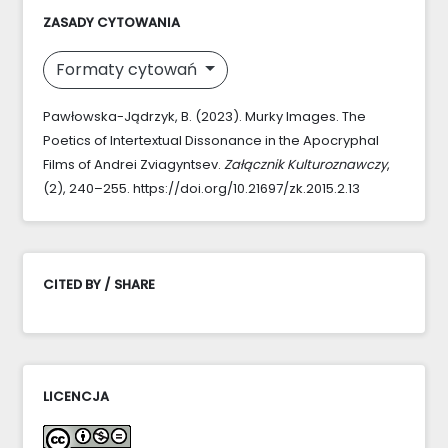
ZASADY CYTOWANIA
Formaty cytowań
Pawłowska-Jądrzyk, B. (2023). Murky Images. The
Poetics of Intertextual Dissonance in the Apocryphal
Films of Andrei Zviagyntsev.
Załącznik Kulturoznawczy
,
(2), 240–255. https://doi.org/10.21697/zk.2015.2.13
CITED BY / SHARE
LICENCJA