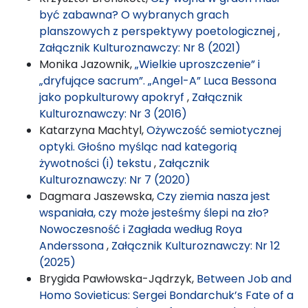
być zabawna? O wybranych grach
planszowych z perspektywy poetologicznej
,
Załącznik Kulturoznawczy: Nr 8 (2021)
Monika Jazownik,
„Wielkie uproszczenie” i
„dryfujące sacrum”. „Angel-A” Luca Bessona
jako popkulturowy apokryf
,
Załącznik
Kulturoznawczy: Nr 3 (2016)
Katarzyna Machtyl,
Ożywczość semiotycznej
optyki. Głośno myśląc nad kategorią
żywotności (i) tekstu
,
Załącznik
Kulturoznawczy: Nr 7 (2020)
Dagmara Jaszewska,
Czy ziemia nasza jest
wspaniała, czy może jesteśmy ślepi na zło?
Nowoczesność i Zagłada według Roya
Anderssona
,
Załącznik Kulturoznawczy: Nr 12
(2025)
Brygida Pawłowska-Jądrzyk,
Between Job and
Homo Sovieticus: Sergei Bondarchuk’s Fate of a