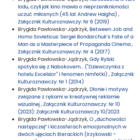
lodu, czyli jak kino mawia o nieprzeniknioności
uczuć miłosnych (45 lat Andrew Haigha)
,
Załącznik Kulturoznawczy: Nr 6 (2019)
Brygida Pawłowska-Jądrzyk,
Between Job and
Homo Sovieticus: Sergei Bondarchuk’s Fate of a
Man as a Masterpiece of Propaganda Cinema
,
Załącznik Kulturoznawczy: Nr 4 (2017)
Brygida Pawłowska-Jądrzyk,
Gdy Rylski
spotyka się z Nabokovem… ("Dziewczynka z
hotelu Excelsior" i fenomen nimfetki)
,
Załącznik
Kulturoznawczy: Nr 1 (2014)
Brygida Pawłowska-Jądrzyk,
Dłonie i motywy
związane z rękami w kreatywnej reklamie
wizualnej
,
Załącznik Kulturoznawczy: Nr 10
(2023): Załącznik Kulturoznawczy 10/2023
Brygida Pawłowska-Jądrzyk,
O „duchowości
następczej” i kiczosferach emocjonalnych w
dwóch ujęciach literackich (Irzykowski –