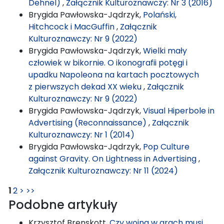
Dehnel)
,
Załącznik Kulturoznawczy: Nr 3 (2016)
Brygida Pawłowska-Jądrzyk,
Polański,
Hitchcock i MacGuffin
,
Załącznik
Kulturoznawczy: Nr 9 (2022)
Brygida Pawłowska-Jądrzyk,
Wielki mały
człowiek w bikornie. O ikonografii potęgi i
upadku Napoleona na kartach pocztowych
z pierwszych dekad XX wieku
,
Załącznik
Kulturoznawczy: Nr 9 (2022)
Brygida Pawłowska-Jądrzyk,
Visual Hiperbole in
Advertising (Reconnaissance)
,
Załącznik
Kulturoznawczy: Nr 1 (2014)
Brygida Pawłowska-Jądrzyk,
Pop Culture
against Gravity. On Lightness in Advertising
,
Załącznik Kulturoznawczy: Nr 11 (2024)
1
2
>
>>
Podobne artykuły
Krzysztof Brenskott,
Czy wojna w grach musi