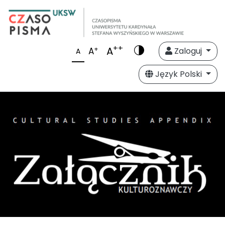
++
A
+
A
Zaloguj
A
Język Polski