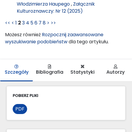
Włodzimierza Haupego
,
Załącznik
Kulturoznawczy: Nr 12 (2025)
<<
<
1
2
3
4
5
6
7
8
>
>>
Możesz również
Rozpocznij zaawansowane
wyszukiwanie podobieństw
dla tego artykułu.
Szczegóły
Bibliografia
Statystyki
Autorzy
POBIERZ PLIKI
PDF