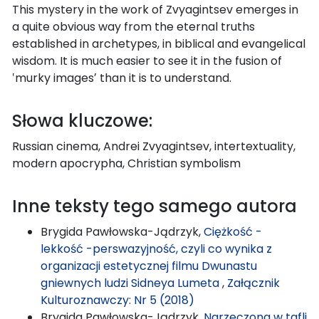
This mystery in the work of Zvyagintsev emerges in
a quite obvious way from the eternal truths
established in archetypes, in biblical and evangelical
wisdom. It is much easier to see it in the fusion of
‛murky imagesʼ than it is to understand.
Słowa kluczowe:
Russian cinema, Andrei Zvyagintsev, intertextuality,
modern apocrypha, Christian symbolism
Inne teksty tego samego autora
Brygida Pawłowska-Jądrzyk,
Ciężkość -
lekkość -perswazyjność, czyli co wynika z
organizacji estetycznej filmu Dwunastu
gniewnych ludzi Sidneya Lumeta
,
Załącznik
Kulturoznawczy: Nr 5 (2018)
Brygida Pawłowska-Jądrzyk,
Narzeczona w tafli