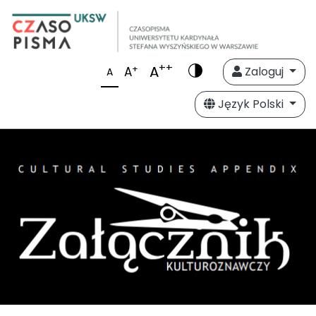
++
A
+
A
Zaloguj
A
Język Polski