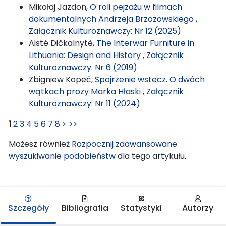
Mikołaj Jazdon,
O roli pejzażu w filmach
dokumentalnych Andrzeja Brzozowskiego
,
Załącznik Kulturoznawczy: Nr 12 (2025)
Aistė Dičkalnytė,
The Interwar Furniture in
Lithuania: Design and History
,
Załącznik
Kulturoznawczy: Nr 6 (2019)
Zbigniew Kopeć,
Spojrzenie wstecz. O dwóch
wątkach prozy Marka Hłaski
,
Załącznik
Kulturoznawczy: Nr 11 (2024)
1
2
3
4
5
6
7
8
>
>>
Możesz również
Rozpocznij zaawansowane
wyszukiwanie podobieństw
dla tego artykułu.
Szczegóły
Bibliografia
Statystyki
Autorzy