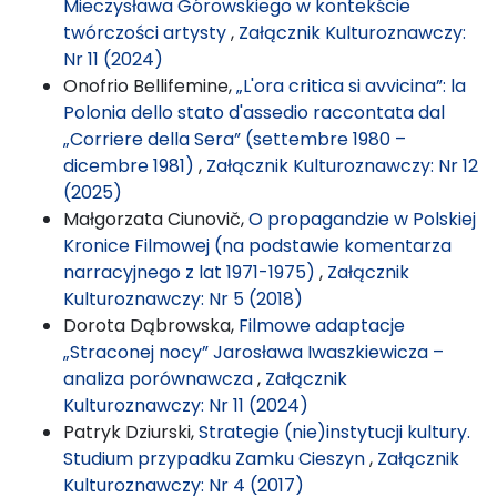
Mieczysława Górowskiego w kontekście
twórczości artysty
,
Załącznik Kulturoznawczy:
Nr 11 (2024)
Onofrio Bellifemine,
„L'ora critica si avvicina”: la
Polonia dello stato d'assedio raccontata dal
„Corriere della Sera” (settembre 1980 –
dicembre 1981)
,
Załącznik Kulturoznawczy: Nr 12
(2025)
Małgorzata Ciunovič,
O propagandzie w Polskiej
Kronice Filmowej (na podstawie komentarza
narracyjnego z lat 1971-1975)
,
Załącznik
Kulturoznawczy: Nr 5 (2018)
Dorota Dąbrowska,
Filmowe adaptacje
„Straconej nocy” Jarosława Iwaszkiewicza –
analiza porównawcza
,
Załącznik
Kulturoznawczy: Nr 11 (2024)
Patryk Dziurski,
Strategie (nie)instytucji kultury.
Studium przypadku Zamku Cieszyn
,
Załącznik
Kulturoznawczy: Nr 4 (2017)